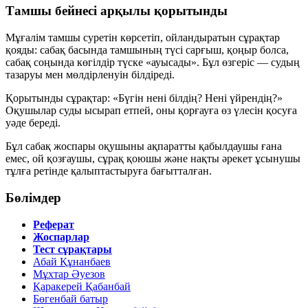
Тамшы бейнесі арқылы қорытынды
Мұғалім тамшы суретін көрсетіп, ойландыратын сұрақтар
қояды: сабақ басында тамшының түсі
сарғыш, қоңыр
болса,
сабақ соңында
көгілдір
түске «ауысады». Бұл өзгеріс — судың
тазаруы
мен
мөлдірленуін
білдіреді.
Қорытынды сұрақтар:
«Бүгін нені білдің? Нені үйрендің?»
Оқушылар суды ысырап етпей, оны қорғауға өз үлесін қосуға
уәде береді.
Бұл сабақ жоспары оқушыны ақпаратты қабылдаушы ғана
емес, ой қозғаушы, сұрақ қоюшы және нақты әрекет ұсынушы
тұлға ретінде қалыптастыруға бағытталған.
Бөлімдер
Реферат
Жоспарлар
Тест сұрақтары
Абай Құнанбаев
Мұхтар Әуезов
Қаракерей Қабанбай
Бөгенбай батыр