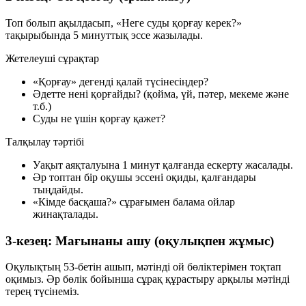
Топ болып ақылдасып,
«Неге суды қорғау керек?»
тақырыбында 5 минуттық эссе жазылады.
Жетелеуші сұрақтар
«Қорғау» дегенді қалай түсінесіңдер?
Әдетте нені қорғайды? (қойма, үй, пәтер, мекеме және
т.б.)
Суды не үшін қорғау қажет?
Талқылау тәртібі
Уақыт аяқталуына 1 минут қалғанда ескерту жасалады.
Әр топтан бір оқушы эссені оқиды, қалғандары
тыңдайды.
«Кімде басқаша?» сұрағымен балама ойлар
жинақталады.
3-кезең: Мағынаны ашу (оқулықпен жұмыс)
Оқулықтың
53-бетін
ашып, мәтінді ой бөліктерімен тоқтап
оқимыз. Әр бөлік бойынша сұрақ құрастыру арқылы мәтінді
терең түсінеміз.