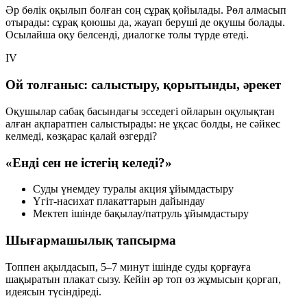
Әр бөлік оқылып болған соң сұрақ қойылады. Рөл алмасып
отырады: сұрақ қоюшы да, жауап беруші де оқушы болады.
Осылайша оқу белсенді, диалогке толы түрде өтеді.
IV
Ой толғаныс: салыстыру, қорытынды, әрекет
Оқушылар сабақ басындағы эсседегі ойларын оқулықтан
алған ақпаратпен салыстырады:
не ұқсас болды, не сәйкес
келмеді, көзқарас қалай өзгерді?
«Енді сен не істегің келеді?»
Суды үнемдеу туралы акция ұйымдастыру
Үгіт-насихат плакаттарын дайындау
Мектеп ішінде бақылау/патруль ұйымдастыру
Шығармашылық тапсырма
Топпен ақылдасып, 5–7 минут ішінде
суды қорғауға
шақыратын
плакат сызу. Кейін әр топ өз жұмысын қорғап,
идеясын түсіндіреді.