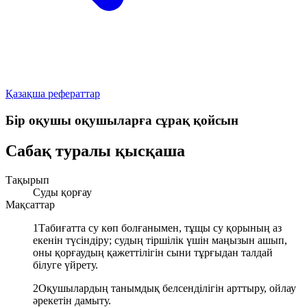
Қазақша рефераттар
Бір оқушы оқушыларға сұрақ қойсын
Сабақ туралы қысқаша
Тақырып
Суды қорғау
Мақсаттар
1
Табиғатта су көп болғанымен, тұщы су қорының аз
екенін түсіндіру; судың тіршілік үшін маңызын ашып,
оны қорғаудың қажеттілігін сыни тұрғыдан талдай
білуге үйрету.
2
Оқушылардың танымдық белсенділігін арттыру, ойлау
әрекетін дамыту.