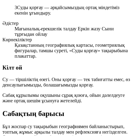
3
Суды қорғау — әрқайсымыздың ортақ міндетіміз
екенін ұғындыру.
Әдістер
Мағыналық-ерекшелік талдау
Еркін жазу
Сыни
тұрғыдан ойлау
Көрнекіліктер
Қазақстанның географиялық картасы, геометриялық
фигуралар, тамшы суреті, «Суды қорғау» тақырыбына
плакаттар.
Кілт ой
Су — тіршіліктің өзегі. Оны қорғау — тек табиғатты емес, өз
денсаулығымызды, болашағымызды қорғау.
Сабақ құрылымы оқушыны
сұрақ қоюға
,
ойын дәлелдеуге
және
ортақ шешім ұсынуға
жетелейді.
Сабақтың барысы
Бұл жоспар су тақырыбын географиямен байланыстырып,
топтық жұмыс арқылы талдау мен рефлексияға негізделген.