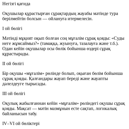
Негізгі қағида
Оқушылар құрастырған сұрақтардың жауабы мәтінде
тура
берілмейтін
болсын — ойлануға итермелесін.
I ой бөлігі
Мәтінді мұқият оқып болған соң мұғалім сұрақ қояды:
«Суды
неге жұмсаймыз?»
(тамаққа, жуынуға, тазалауға және т.б.).
Одан кейін оқушылар осы бөлік бойынша өздері сұрақ
құрастырады.
II ой бөлігі
Бір оқушы «мұғалім» рөлінде болып, оқыған бөлім бойынша
сұрақ қояды. Қалғандары жауап береді және жауапты
дәлелдеуге тырысады.
III ой бөлігі
Оқулық жабылғаннан кейін «мұғалім» рөліндегі оқушы сұрақ
қояды. Мақсат — мәтін мазмұнын есте сақтап, логикалық
байланысын табу.
IV–VI ой бөліктері