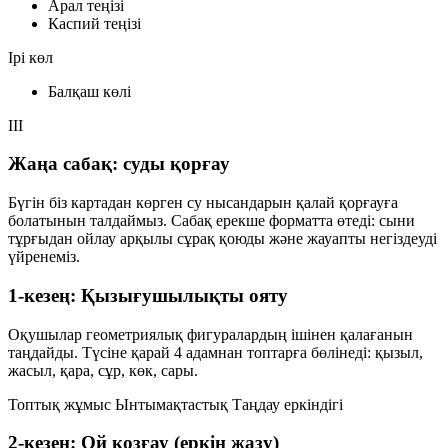
Арал теңізі
Каспий теңізі
Ірі көл
Балқаш көлі
III
Жаңа сабақ: суды қорғау
Бүгін біз картадан көрген су нысандарын
қалай қорғауға
болатынын
талдаймыз. Сабақ ерекше форматта өтеді: сыни
тұрғыдан ойлау арқылы
сұрақ қоюды
және
жауапты негіздеуді
үйренеміз.
1-кезең: Қызығушылықты ояту
Оқушылар геометриялық фигуралардың ішінен қалағанын
таңдайды. Түсіне қарай 4 адамнан топтарға бөлінеді:
қызыл,
жасыл, қара, сұр, көк, сары
.
Топтық жұмыс
Ынтымақтастық
Таңдау еркіндігі
2-кезең: Ой қозғау (еркін жазу)