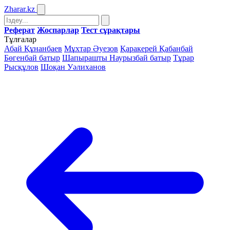
Zharar
.kz
Реферат
Жоспарлар
Тест сұрақтары
Тұлғалар
Абай Құнанбаев
Мұхтар Әуезов
Қаракерей Қабанбай
Бөгенбай батыр
Шапырашты Наурызбай батыр
Тұрар
Рысқұлов
Шоқан Уәлиханов