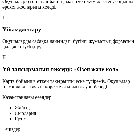
Оқушылар өз ойынан бастап, мәтінмен жұмыс істеп, соңында
әрекет жоспарына келеді.
I
Ұйымдастыру
Оқушыларды сабаққа дайындап, бүгінгі жұмыстың форматын
қысқаша түсіндіру.
II
Үй тапсырмасын тексеру: «Өзен және көл»
Карта бойынша өткен тақырыпты еске түсіреміз. Оқушылар
нысандарды тауып, көрсете отырып жауап береді.
Қазақстандағы өзендер
Жайық
Сырдария
Ертіс
Теңіздер