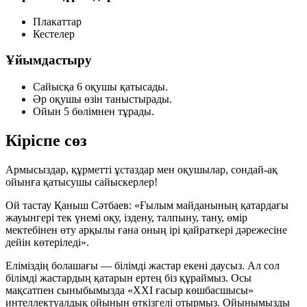
Плакаттар
Кестелер
Ұйымдастыру
Сайысқа 6 оқушы қатысады.
Әр оқушы өзін таныстырады.
Ойын 5 бөлімнен тұрады.
Кіріспе сөз
Армысыздар, құрметті ұстаздар мен оқушылар, сондай-ақ
ойынға қатысушы сайыскерлер!
Ой тастау
Қаныш Сәтбаев: «Ғылым майданының қатардағы
жауынгері тек үнемі оқу, іздену, талпыну, тану, өмір
мектебінен өту арқылы ғана оның ірі қайраткері дәрежесіне
дейін көтеріледі».
Еліміздің болашағы — білімді жастар екені даусыз. Ал сол
білімді жастардың қатарын ертең біз құраймыз. Осы
мақсатпен сыныбымызда «ХХІ ғасыр көшбасшысы»
интеллектуалдық ойынын өткізгелі отырмыз. Ойынымызды