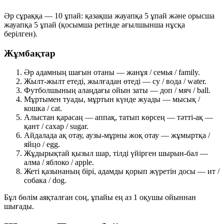
Әр сұраққа —
10 ұпай
: қазақша жауапқа 5 ұпай және орысша
жауапқа 5 ұпай (қосымша ретінде ағылшынша нұсқа
берілген).
Жұмбақтар
Әр адамның шағын отаны —
жанұя / семья / family
.
Жылт-жылт етеді, жылғадан өтеді —
су / вода / water
.
Футболшының алаңдағы ойын заты —
доп / мяч / ball
.
Мұртымен туады, мұртын күнде жуады —
мысық /
кошка / cat
.
Алыстан қарасаң — аппақ, татып көрсең — тәтті-ақ —
қант / сахар / sugar
.
Айдалада ақ отау, аузы-мұрны жоқ отау —
жұмыртқа /
яйцо / egg
.
Жұдырықтай қызыл шар, тілді үйірген шырын-бал —
алма / яблоко / apple
.
Жеті қазынаның бірі, адамды қорып жүретін досы —
ит /
собака / dog
.
Бұл бөлім аяқталған соң, ұпайы ең аз
1 оқушы
ойыннан
шығады.