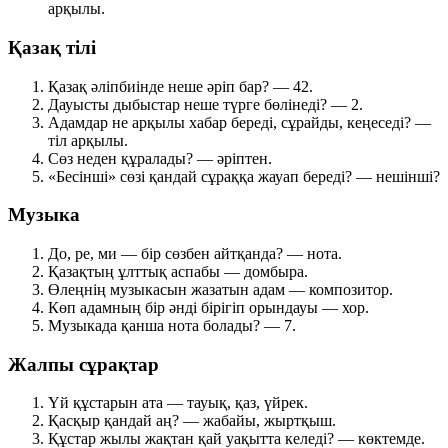
арқылы
.
Қазақ тілі
Қазақ әліпбиінде неше әріп бар? —
42
.
Дауысты дыбыстар неше түрге бөлінеді? —
2
.
Адамдар не арқылы хабар береді, сұрайды, кеңеседі? —
тіл арқылы
.
Сөз неден құралады? —
әріптен
.
«Бесінші» сөзі қандай сұраққа жауап береді? —
нешінші?
Музыка
До, ре, ми — бір сөзбен айтқанда? —
нота
.
Қазақтың ұлттық аспабы —
домбыра
.
Өлеңнің музыкасын жазатын адам —
композитор
.
Көп адамның бір әнді бірігіп орындауы —
хор
.
Музыкада қанша нота болады? —
7
.
Жалпы сұрақтар
Үй құстарын ата —
тауық, қаз, үйрек
.
Қасқыр қандай аң? —
жабайы, жыртқыш
.
Құстар жылы жақтан қай уақытта келеді? —
көктемде
.