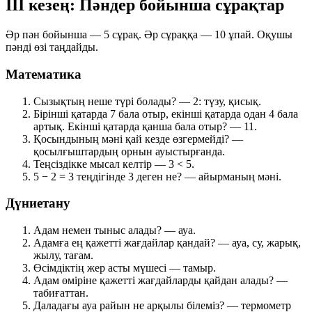
ІІІ кезең: Пәндер бойынша сұрақтар
Әр пән бойынша —
5 сұрақ
. Әр сұраққа —
10 ұпай
. Оқушы
пәнді өзі таңдайды.
Математика
Сызықтың неше түрі болады? —
2: түзу, қисық
.
Бірінші қатарда 7 бала отыр, екінші қатарда одан 4 бала
артық. Екінші қатарда қанша бала отыр? —
11
.
Қосындының мәні қай кезде өзгермейді? —
қосылғыштардың орнын ауыстырғанда
.
Теңсіздікке мысал келтір —
3 < 5
.
5 − 2 = 3 теңдігінде 3 деген не? —
айырманың мәні
.
Дүниетану
Адам немен тыныс алады? —
ауа
.
Адамға ең қажетті жағдайлар қандай? —
ауа, су, жарық,
жылу, тағам
.
Өсімдіктің жер асты мүшесі —
тамыр
.
Адам өміріне қажетті жағдайларды қайдан алады? —
табиғаттан
.
Даладағы ауа райын не арқылы білеміз? —
термометр