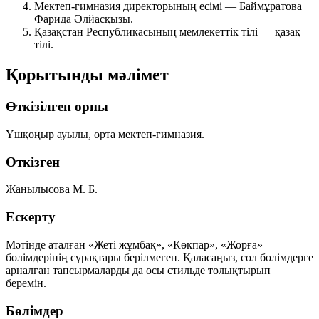
Мектеп-гимназия директорының есімі —
Баймұратова
Фарида Әлйасқызы
.
Қазақстан Республикасының мемлекеттік тілі —
қазақ
тілі
.
Қорытынды мәлімет
Өткізілген орны
Үшқоңыр ауылы, орта мектеп-гимназия.
Өткізген
Жанылысова М. Б.
Ескерту
Мәтінде аталған «Жеті жұмбақ», «Көкпар», «Жорға»
бөлімдерінің сұрақтары берілмеген. Қаласаңыз, сол бөлімдерге
арналған тапсырмаларды да осы стильде толықтырып
беремін.
Бөлімдер