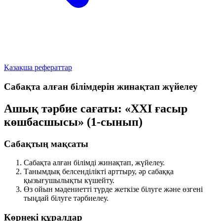
Қазақша рефераттар
Сабақта алған білімдерін жинақтап жүйелеу
Ашық тәрбие сағаты: «ХХІ ғасыр
көшбасшысы» (1-сынып)
Сабақтың мақсаты
Сабақта алған білімді жинақтап, жүйелеу.
Танымдық белсенділікті арттыру, әр сабаққа
қызығушылықты күшейту.
Өз ойын мәдениетті түрде жеткізе білуге және өзгені
тыңдай білуге тәрбиелеу.
Көрнекі құралдар