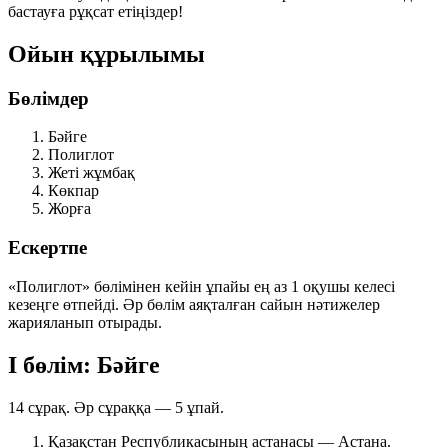
бастауға рұқсат етіңіздер!
Ойын құрылымы
Бөлімдер
Бәйге
Полиглот
Жеті жұмбақ
Көкпар
Жорға
Ескертпе
«Полиглот» бөлімінен кейін ұпайы ең аз
1 оқушы
келесі
кезеңге өтпейді. Әр бөлім аяқталған сайын нәтижелер
жарияланып отырады.
І бөлім: Бәйге
14 сұрақ. Әр сұраққа —
5 ұпай
.
Қазақстан Республикасының астанасы —
Астана
.