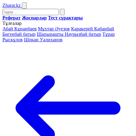
Zharar
.kz
Реферат
Жоспарлар
Тест сұрақтары
Тұлғалар
Абай Құнанбаев
Мұхтар Әуезов
Қаракерей Қабанбай
Бөгенбай батыр
Шапырашты Наурызбай батыр
Тұрар
Рысқұлов
Шоқан Уәлиханов