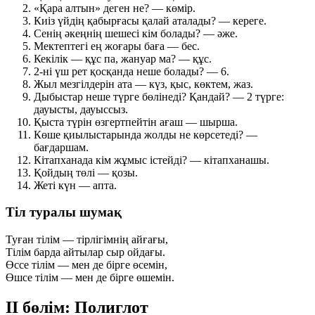
«Қара алтын» деген не? —
көмір
.
Киіз үйдің қабырғасы қалай аталады? —
кереге
.
Сенің әкеңнің шешесі кім болады? —
әже
.
Мектептегі ең жоғары баға —
бес
.
Кекілік — құс па, жануар ма? —
құс
.
2-ні үш рет қосқанда неше болады? —
6
.
Жыл мезгілдерін ата —
күз, қыс, көктем, жаз
.
Дыбыстар неше түрге бөлінеді? Қандай? —
2 түрге:
дауысты, дауыссыз
.
Қыста түрін өзгертпейтін ағаш —
шырша
.
Көше қиылыстарында жолды не көрсетеді? —
бағдаршам
.
Кітапханада кім жұмыс істейді? —
кітапханашы
.
Қойдың төлі —
қозы
.
Жеті күн —
апта
.
Тіл туралы шумақ
Туған тілім — тірлігімнің айғағы,
Тілім барда айтылар сыр ойдағы.
Өссе тілім — мен де бірге өсемін,
Өшсе тілім — мен де бірге өшемін.
ІІ бөлім: Полиглот