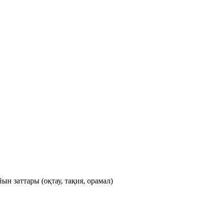
ын заттары (оқтау, тақия, орамал)