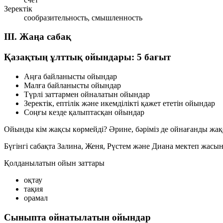
Зеректік
сообразительность, смышленность
III. Жаңа сабақ
Қазақтың ұлттық ойындары: 5 бағыт
Аңға байланысты ойындар
Малға байланысты ойындар
Түрлі заттармен ойналатын ойындар
Зеректік, ептілік және икемділікті қажет ететін ойындар
Соңғы кезде қалыптасқан ойындар
Ойынды кім жақсы көрмейді? Әрине, бәріміз де ойнағанды жақс
Бүгінгі сабақта Залина, Женя, Рүстем және Диана мектеп жас
Қолданылатын ойын заттары
оқтау
тақия
орамал
Сыныпта ойнатылатын ойындар