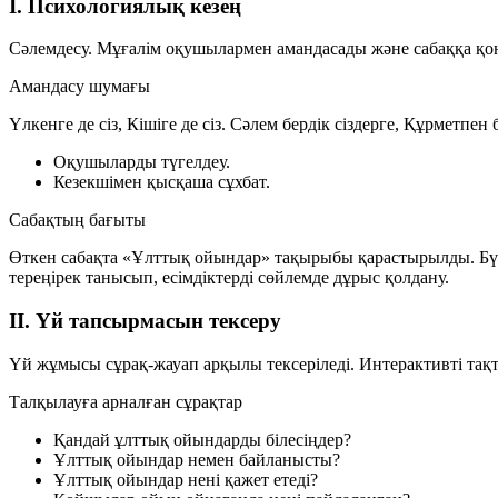
I. Психологиялық кезең
Сәлемдесу.
Мұғалім оқушылармен амандасады және сабаққа қона
Амандасу шумағы
Үлкенге де сіз, Кішіге де сіз. Сәлем бердік сіздерге, Құрметпен б
Оқушыларды түгелдеу.
Кезекшімен қысқаша сұхбат.
Сабақтың бағыты
Өткен сабақта «Ұлттық ойындар» тақырыбы қарастырылды. Бү
тереңірек танысып, есімдіктерді сөйлемде дұрыс қолдану.
II. Үй тапсырмасын тексеру
Үй жұмысы сұрақ-жауап арқылы тексеріледі. Интерактивті тақт
Талқылауға арналған сұрақтар
Қандай ұлттық ойындарды білесіңдер?
Ұлттық ойындар немен байланысты?
Ұлттық ойындар нені қажет етеді?