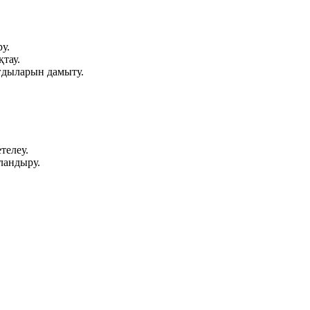
у.
тау.
ғдыларын дамыту.
телеу.
ыландыру.