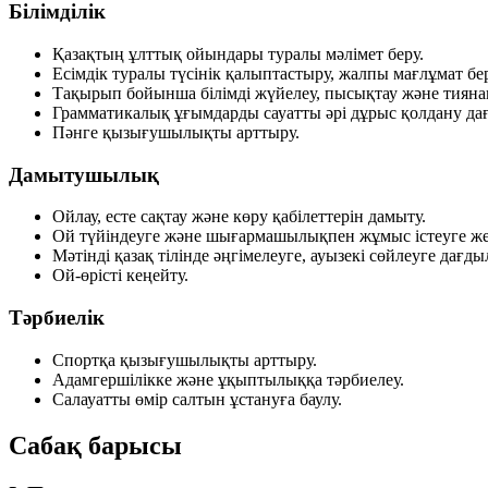
Білімділік
Қазақтың ұлттық ойындары туралы мәлімет беру.
Есімдік туралы түсінік қалыптастыру, жалпы мағлұмат бер
Тақырып бойынша білімді жүйелеу, пысықтау және тиянақ
Грамматикалық ұғымдарды сауатты әрі дұрыс қолдану да
Пәнге қызығушылықты арттыру.
Дамытушылық
Ойлау, есте сақтау және көру қабілеттерін дамыту.
Ой түйіндеуге және шығармашылықпен жұмыс істеуге же
Мәтінді қазақ тілінде әңгімелеуге, ауызекі сөйлеуге дағд
Ой-өрісті кеңейту.
Тәрбиелік
Спортқа қызығушылықты арттыру.
Адамгершілікке және ұқыптылыққа тәрбиелеу.
Салауатты өмір салтын ұстануға баулу.
Сабақ барысы