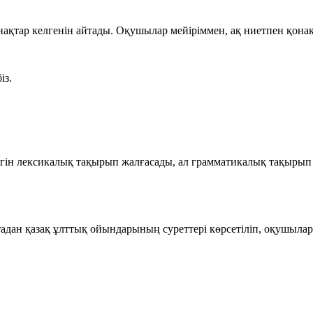
қтар келгенін айтады. Оқушылар мейіріммен, ақ ниетпен қонақ
із.
гін лексикалық тақырып жалғасады, ал грамматикалық тақырып
адан қазақ ұлттық ойындарының суреттері көрсетіліп, оқушылар