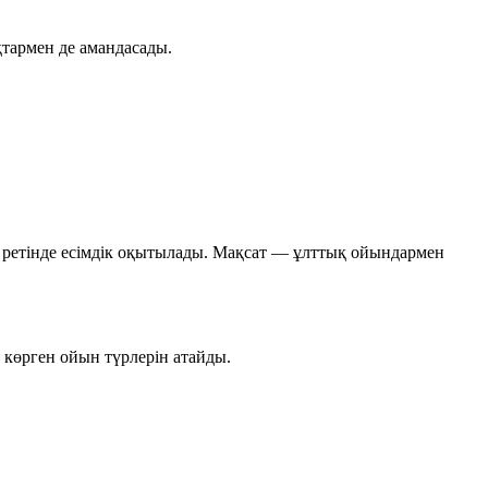
тармен де амандасады.
 ретінде
есімдік
оқытылады. Мақсат — ұлттық ойындармен
 көрген ойын түрлерін атайды.