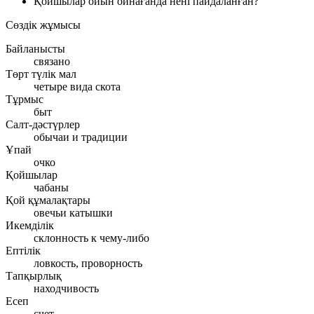
Қойшылар ойын ойнағанда нені пайдаланған?
Сөздік жұмысы
Байланысты
связано
Төрт түлік мал
четыре вида скота
Тұрмыс
быт
Салт-дәстүрлер
обычаи и традиции
Ұпай
очко
Қойшылар
чабаны
Қой құмалақтары
овечьи катышки
Икемділік
склонность к чему-либо
Ептілік
ловкость, проворность
Тапқырлық
находчивость
Есеп
счет