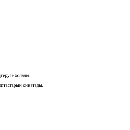
ңгеруге болады.
ыптастарын ойнатады.