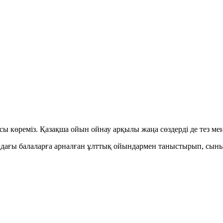
ы көреміз. Қазақша ойын ойнау арқылы жаңа сөздерді де тез ме
ындағы балаларға арналған ұлттық ойындармен таныстырып, сын