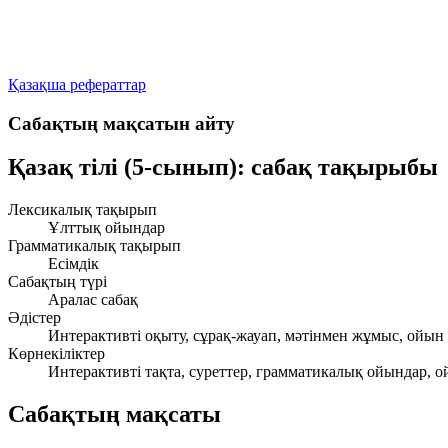
Қазақша рефераттар
Сабақтың мақсатын айту
Қазақ тілі (5-сынып): сабақ тақырыбы
Лексикалық тақырып
Ұлттық ойындар
Грамматикалық тақырып
Есімдік
Сабақтың түрі
Аралас сабақ
Әдістер
Интерактивті оқыту, сұрақ-жауап, мәтінмен жұмыс, ойын
Көрнекіліктер
Интерактивті тақта, суреттер, грамматикалық ойындар, ой
Сабақтың мақсаты