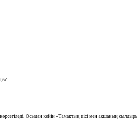
із?
 көрсетіледі. Осыдан кейін «Тамақтың иісі мен ақшаның сылды