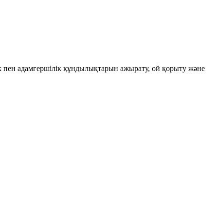
к пен адамгершілік құндылықтарын ажырату, ой қорыту және