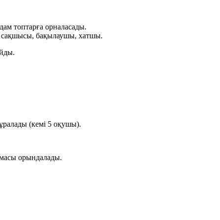
лдам топтарға орналасады.
ыт сақшысы, бақылаушы, хатшы.
айды.
ралады (кемі 5 оқушы).
рмасы орындалады.