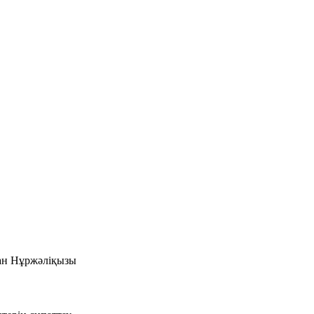
ан Нұржәліқызы