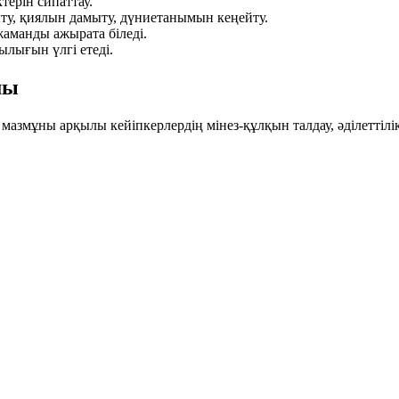
терін сипаттау.
йыту, қиялын дамыту, дүниетанымын кеңейту.
аманды ажырата біледі.
ығын үлгі етеді.
мы
азмұны арқылы кейіпкерлердің мінез-құлқын талдау, әділеттілі