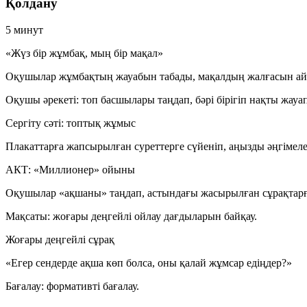
Қолдану
5 минут
«Жүз бір жұмбақ, мың бір мақал»
Оқушылар жұмбақтың жауабын табады, мақалдың жалғасын ай
Оқушы әрекеті:
топ басшылары таңдап, бәрі бірігіп нақты жауап
Сергіту сәті: топтық жұмыс
Плакаттарға жапсырылған суреттерге сүйеніп, аңызды әңгімеле
АКТ: «Миллионер» ойыны
Оқушылар «ақшаны» таңдап, астындағы жасырылған сұрақтарға 
Мақсаты:
жоғары деңгейлі ойлау дағдыларын байқау.
Жоғары деңгейлі сұрақ
«Егер сендерде ақша көп болса, оны қалай жұмсар едіңдер?»
Бағалау:
формативті бағалау.