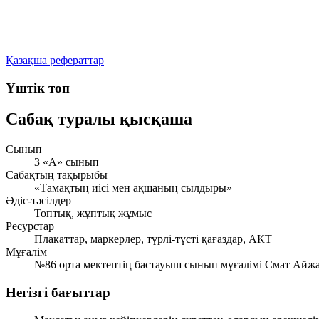
Қазақша рефераттар
Үштік топ
Сабақ туралы қысқаша
Сынып
3 «А» сынып
Сабақтың тақырыбы
«Тамақтың иісі мен ақшаның сылдыры»
Әдіс-тәсілдер
Топтық, жұптық жұмыс
Ресурстар
Плакаттар, маркерлер, түрлі-түсті қағаздар, АКТ
Мұғалім
№86 орта мектептің бастауыш сынып мұғалімі Смат Айж
Негізгі бағыттар