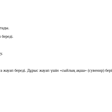
тады.
 береді.
у.
жауап береді. Дұрыс жауап үшін «сыйлық ақша» (сувенир) бері