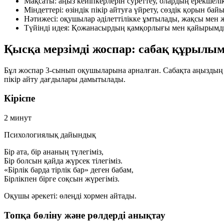
Мақсаты:
аңыз кейіпкерлерін суреттеу, олардың ерекшелік
Міндеттері:
өзіндік пікір айтуға үйрету, сөздік қорын ба
Нәтижесі:
оқушылар әділеттілікке ұмтылады, жақсы мен ж
Түйінді идея:
Қожанасырдың қамқорлығы мен қайырымдыл
Қысқа мерзімді жоспар: сабақ құрылы
Бұл жоспар 3-сынып оқушыларына арналған. Сабақта аңыздың м
пікір айту дағдылары дамытылады.
Кіріспе
2 минут
Психологиялық дайындық
Бір ата, бір ананың түлегіміз,
Бір болсын қайда жүрсек тілегіміз.
«Бірлік барда тірлік бар» деген бабам,
Бірлікпен бірге соқсын жүрегіміз.
Оқушы әрекеті:
өлеңді хормен айтады.
Топқа бөліну және рөлдерді анықтау