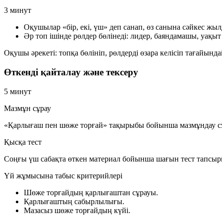
3 минут
Оқушылар «бір, екі, үш» деп санап, өз санына сәйкес жы
Әр топ ішінде рөлдер бөлінеді: лидер, баяндамашы, уақ
Оқушы әрекеті:
топқа бөлініп, рөлдерді өзара келісіп тағайынд
Өткенді қайталау және тексеру
5 минут
Мазмұн сұрау
«Қарлығаш пен шөже торғай» тақырыбы бойынша мазмұндау сұ
Қысқа тест
Соңғы үш сабақта өткен материал бойынша шағын тест тапсы
Үй жұмысына табыс критерийлері
Шөже торғайдың қарлығаштан сұрауы.
Қарлығаштың сабырлылығы.
Мазасыз шөже торғайдың күйі.