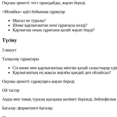
Оқушы әрекеті:
тест орындайды, жауап береді.
«Мозайка» әдісі бойынша сұрақтар
Мысал не туралы?
Шөже қарлығаштан нені сұрағысы келді?
Қарлығаш оның сұрағына қалай жауап берді?
Түсіну
5 минут
Талқылау сұрақтары
Сіз шөже мен қарлығаштың мінезін қалай салыстырар едің
Қарлығаштың ең жақсы жауабы қандай деп ойлайсыз?
Оқушы әрекеті:
сұрақтарға жауап береді.
Ой тастау
Ақша мен тамақ туралы қысқаша мәлімет беріледі, бейнефильм
Бағалау:
формативті бағалау.