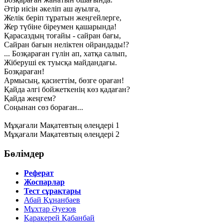
Әтір иісін әкеліп аш ауылға,
Желік беріп тұратын жеңгейлерге,
Жер түбіне біреумен қашарында!
Қарасаздың тоғайы - сайран бағы,
Сайран бағын неліктен ойрандады!?
... Бозқараған гүлін ап, хатқа салып,
Жіберуші ек туысқа майдандағы.
Бозқараған!
Армысың, қасиеттім, бөзге ораған!
Қайда әлгі бойжеткенің көз қадаған?
Қайда жеңгем?
Соңынан сөз бораған...
Мұқағали Мақатевтың өлеңдері 1
Мұқағали Мақатевтың өлеңдері 2
Бөлімдер
Реферат
Жоспарлар
Тест сұрақтары
Абай Құнанбаев
Мұхтар Әуезов
Қаракерей Қабанбай