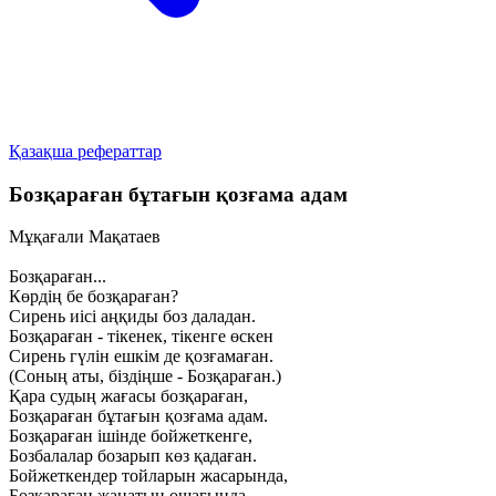
Қазақша рефераттар
Бозқараған бұтағын қозғама адам
Мұқағали Мақатаев
Бозқараған...
Көрдің бе бозқараған?
Сирень иісі аңқиды боз даладан.
Бозқараған - тікенек, тікенге өскен
Сирень гүлін ешкім де қозғамаған.
(Соның аты, біздіңше - Бозқараған.)
Қара судың жағасы бозқараған,
Бозқараған бұтағын қозғама адам.
Бозқараған ішінде бойжеткенге,
Бозбалалар бозарып көз қадаған.
Бойжеткендер тойларын жасарында,
Бозқараған жанатын ошағында.