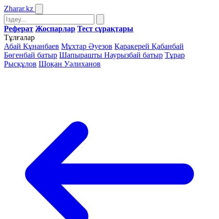
Zharar
.kz
Реферат
Жоспарлар
Тест сұрақтары
Тұлғалар
Абай Құнанбаев
Мұхтар Әуезов
Қаракерей Қабанбай
Бөгенбай батыр
Шапырашты Наурызбай батыр
Тұрар
Рысқұлов
Шоқан Уәлиханов