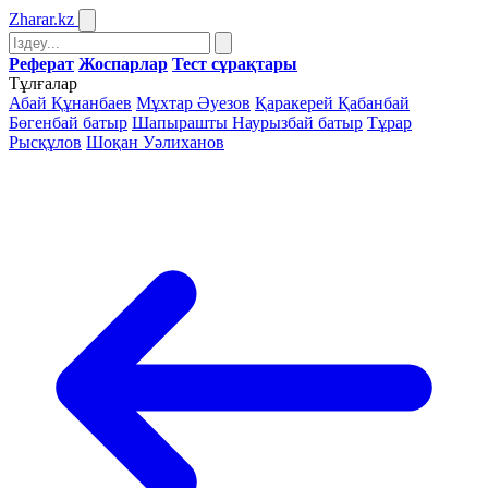
Zharar
.kz
Реферат
Жоспарлар
Тест сұрақтары
Тұлғалар
Абай Құнанбаев
Мұхтар Әуезов
Қаракерей Қабанбай
Бөгенбай батыр
Шапырашты Наурызбай батыр
Тұрар
Рысқұлов
Шоқан Уәлиханов