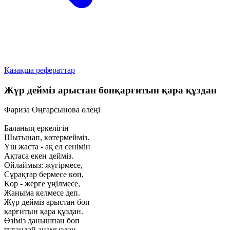
Қазақша рефераттар
Жүр дейміз арыстан бопқарғитын қара құздан
Фариза Оңғарсынова өлеңі
Баланың еркелігін
Шытынап, көтермейміз.
Үш жаста - ақ ел сенімін
Ақтаса екен дейміз.
Ойлаймыз: жүгірмесе,
Сұрақтар бермесе көп,
Көр - жерге үңілмесе,
Жаныма келмесе деп.
Жүр дейміз арыстан боп
қарғитын қара құздан.
Өзіміз данышпан боп
туғандай анамыздан.