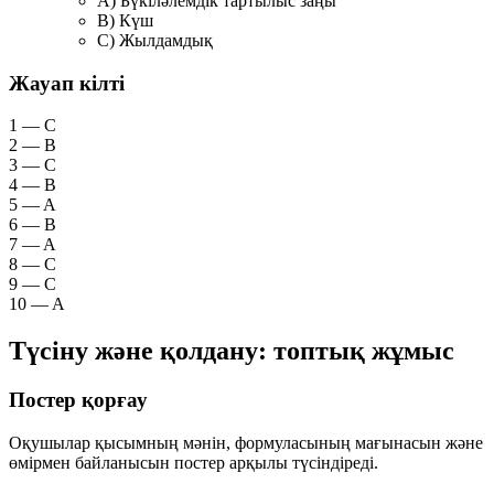
A) Бүкіләлемдік тартылыс заңы
B) Күш
C) Жылдамдық
Жауап кілті
1 — C
2 — B
3 — C
4 — B
5 — A
6 — B
7 — A
8 — C
9 — C
10 — A
Түсіну және қолдану: топтық жұмыс
Постер қорғау
Оқушылар қысымның мәнін, формуласының мағынасын және
өмірмен байланысын постер арқылы түсіндіреді.