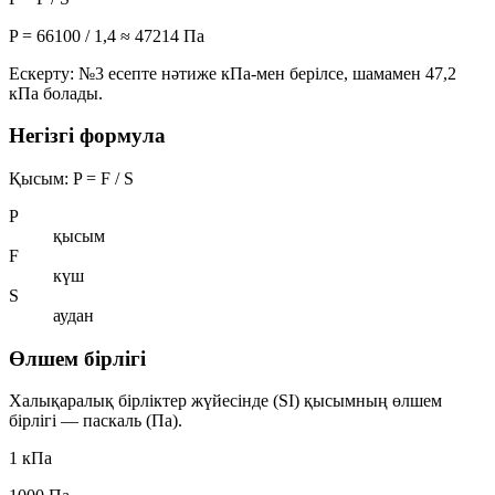
P = 66100 / 1,4 ≈
47214 Па
Ескерту: №3 есепте нәтиже кПа-мен берілсе, шамамен 47,2
кПа болады.
Негізгі формула
Қысым:
P = F / S
P
қысым
F
күш
S
аудан
Өлшем бірлігі
Халықаралық бірліктер жүйесінде (SI) қысымның өлшем
бірлігі —
паскаль (Па)
.
1 кПа