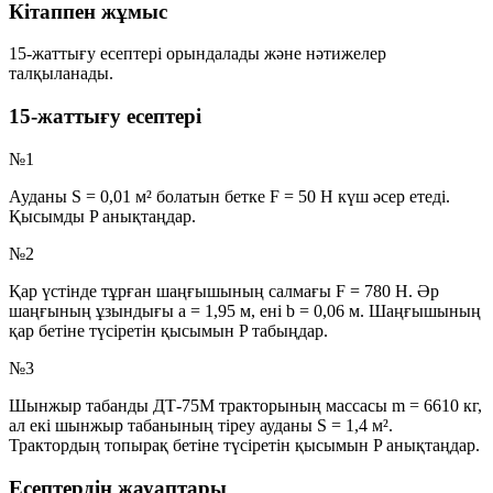
Кітаппен жұмыс
15-жаттығу есептері орындалады және нәтижелер
талқыланады.
15-жаттығу есептері
№1
Ауданы
S = 0,01 м²
болатын бетке
F = 50 Н
күш әсер етеді.
Қысымды
P
анықтаңдар.
№2
Қар үстінде тұрған шаңғышының салмағы
F = 780 Н
. Әр
шаңғының ұзындығы
a = 1,95 м
, ені
b = 0,06 м
. Шаңғышының
қар бетіне түсіретін қысымын
P
табыңдар.
№3
Шынжыр табанды ДТ-75М тракторының массасы
m = 6610 кг
,
ал екі шынжыр табанының тіреу ауданы
S = 1,4 м²
.
Трактордың топырақ бетіне түсіретін қысымын
P
анықтаңдар.
Есептердің жауаптары