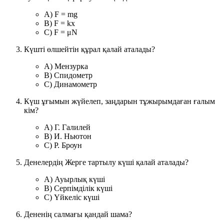
A) F = mg
B) F = kx
C) F = μN
Күшті өлшейтін құрал қалай аталады?
A) Мензурка
B) Спидометр
C) Динамометр
Күш ұғымын жүйелеп, заңдарын тұжырымдаған ғалым
кім?
A) Г. Галилей
B) И. Ньютон
C) Р. Броун
Денелердің Жерге тартылу күші қалай аталады?
A) Ауырлық күші
B) Серпімділік күші
C) Үйкеліс күші
Дененің салмағы қандай шама?