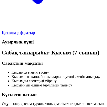
Қазақша рефераттар
Ауырлық күші
Сабақ тақырыбы: Қысым (7-сынып)
Сабақтың мақсаты
Қысым ұғымын түсіну.
Қысымның қандай шамаларға тәуелді екенін анықтау.
Қысымды есептеуді үйрену.
Қысымның өлшем бірлігімен танысу.
Күтілетін нәтиже
Оқушылар қысым туралы толық мәлімет алады: анықтамасын,