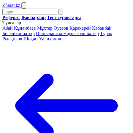
Zharar
.kz
Реферат
Жоспарлар
Тест сұрақтары
Тұлғалар
Абай Құнанбаев
Мұхтар Әуезов
Қаракерей Қабанбай
Бөгенбай батыр
Шапырашты Наурызбай батыр
Тұрар
Рысқұлов
Шоқан Уәлиханов