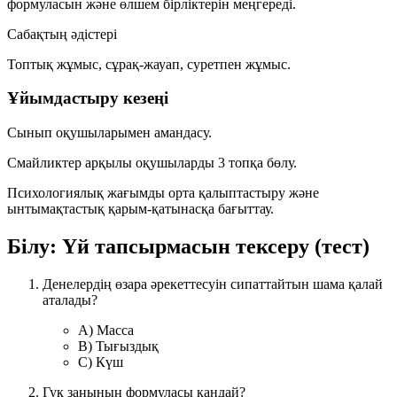
формуласын және өлшем бірліктерін меңгереді.
Сабақтың әдістері
Топтық жұмыс, сұрақ-жауап, суретпен жұмыс.
Ұйымдастыру кезеңі
Сынып оқушыларымен амандасу.
Смайликтер арқылы оқушыларды 3 топқа бөлу.
Психологиялық жағымды орта қалыптастыру және
ынтымақтастық қарым-қатынасқа бағыттау.
Білу: Үй тапсырмасын тексеру (тест)
Денелердің өзара әрекеттесуін сипаттайтын шама қалай
аталады?
A) Масса
B) Тығыздық
C) Күш
Гук заңының формуласы қандай?