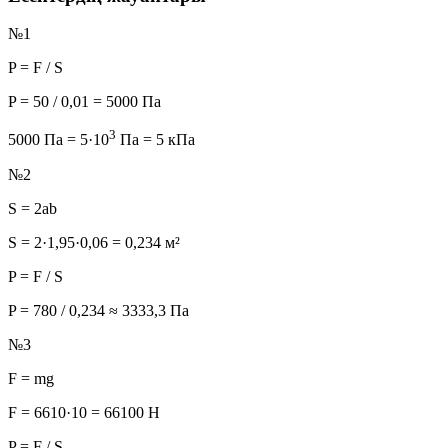
№1
P = F / S
P = 50 / 0,01 =
5000 Па
3
5000 Па = 5·10
Па =
5 кПа
№2
S = 2ab
S = 2·1,95·0,06 =
0,234 м²
P = F / S
P = 780 / 0,234 ≈
3333,3 Па
№3
F = mg
F = 6610·10 =
66100 Н
P = F / S