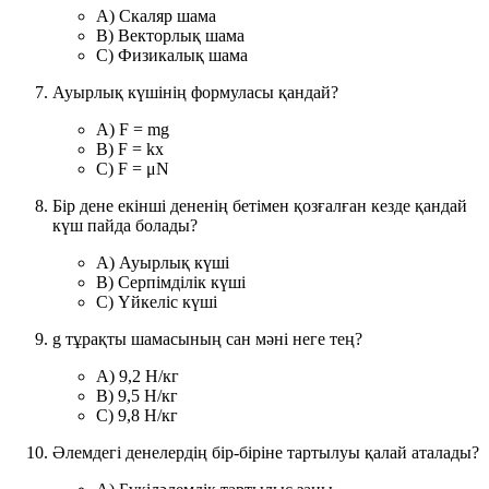
A) Скаляр шама
B) Векторлық шама
C) Физикалық шама
Ауырлық күшінің формуласы қандай?
A) F = mg
B) F = kx
C) F = μN
Бір дене екінші дененің бетімен қозғалған кезде қандай
күш пайда болады?
A) Ауырлық күші
B) Серпімділік күші
C) Үйкеліс күші
g тұрақты шамасының сан мәні неге тең?
A) 9,2 Н/кг
B) 9,5 Н/кг
C) 9,8 Н/кг
Әлемдегі денелердің бір-біріне тартылуы қалай аталады?