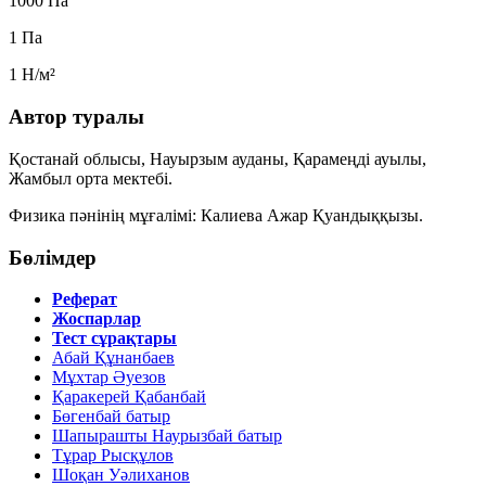
1000 Па
1 Па
1 Н/м²
Автор туралы
Қостанай облысы, Науырзым ауданы, Қарамеңді ауылы,
Жамбыл орта мектебі.
Физика пәнінің мұғалімі: Калиева Ажар Қуандыққызы.
Бөлімдер
Реферат
Жоспарлар
Тест сұрақтары
Абай Құнанбаев
Мұхтар Әуезов
Қаракерей Қабанбай
Бөгенбай батыр
Шапырашты Наурызбай батыр
Тұрар Рысқұлов
Шоқан Уәлиханов