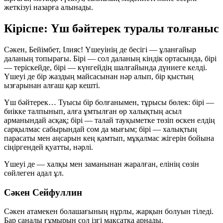
жеткізуі назарға алынады.
Кіріспе: Үш бәйтерек туралы толғаныс
Сәкен, Бейімбет, Ілияс! Үшеуінің де бесігі — ұланғайыр
даланың топырағы. Бірі — сол даланың кіндік ортасында, бірі
— теріскейде, бірі — күнгейдің шалғайында дүниеге келді.
Үшеуі де бір жаздың майсасынан нәр алып, бір қыстың
ызғарынан алғаш қар кешті.
Үш бәйтерек… Туысы бір болғанымен, тұрысы бөлек: бірі —
биікке талпынып, алға ұмтылған өр халықтың асыл
арманындай асқақ; бірі — талай тауқыметке төзіп өскен елдің
сарқылмас сабырындай сом да мығым; бірі — халықтың
парасаты мен аңсарын кең қамтып, мұқалмас жігерін бойына
сіңіргендей қуатты, нәрлі.
Үшеуі де — халқы мен заманынан жаралған, елінің сөзін
сөйлеген адал ұл.
Сәкен Сейфуллин
Сәкен атамекен болашағының нұрлы, жарқын болуын тіледі.
Бар саналы ғұмырын сол ізгі мақсатқа арнады.