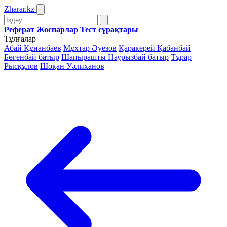
Zharar
.kz
Реферат
Жоспарлар
Тест сұрақтары
Тұлғалар
Абай Құнанбаев
Мұхтар Әуезов
Қаракерей Қабанбай
Бөгенбай батыр
Шапырашты Наурызбай батыр
Тұрар
Рысқұлов
Шоқан Уәлиханов