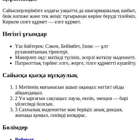
Сайыскерлерімізге алдағы уақытта да шығармашылық шабыт,
биік нәтиже және тек жеңіс тұғырынан көріне беруді тілейміз.
Көркем сөзге құрмет — елге құрмет.
Негізгі ұғымдар
Үш бәйтерек:
Сәкен, Бейімбет, Ілияс — ұлт
руханиятының тіректері.
Мәнерлеп оқу:
мәтінді түсініп, әсерлі жеткізу мәдениеті.
Патриоттық тәрбие:
елге, жерге, тілге құрметті күшейту.
Сайысқа қысқа нұсқаулық
1
Мәтіннің мағынасын ашып оқыңыз: негізгі ойды
айқындаңыз.
2
Үн ырғағын сақтаңыз: пауза, екпін, эмоция — бәрі
үйлесімді болсын.
3
Сахналық мәдениетке мән беріңіз: анық дикция,
жинақы қимыл, сенімді көзқарас.
Бөлімдер
Реферат