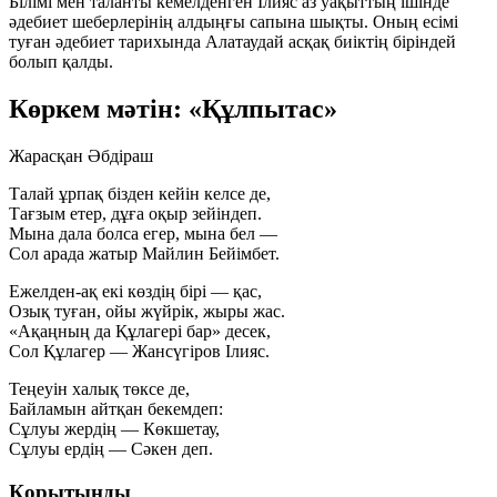
Білімі мен таланты кемелденген Ілияс аз уақыттың ішінде
әдебиет шеберлерінің алдыңғы сапына шықты. Оның есімі
туған әдебиет тарихында Алатаудай асқақ биіктің біріндей
болып қалды.
Көркем мәтін: «Құлпытас»
Жарасқан Әбдіраш
Талай ұрпақ бізден кейін келсе де,
Тағзым етер, дұға оқыр зейіндеп.
Мына дала болса егер, мына бел —
Сол арада жатыр Майлин Бейімбет.
Ежелден-ақ екі көздің бірі — қас,
Озық туған, ойы жүйрік, жыры жас.
«Ақаңның да Құлагері бар» десек,
Сол Құлагер — Жансүгіров Ілияс.
Теңеуін халық төксе де,
Байламын айтқан бекемдеп:
Сұлуы жердің — Көкшетау,
Сұлуы ердің — Сәкен деп.
Қорытынды