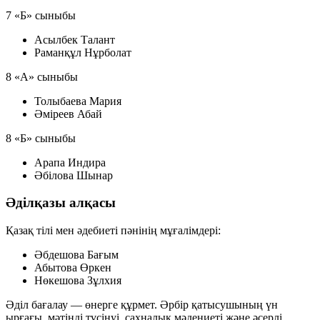
7 «Б» сыныбы
Асылбек Талант
Раманқұл Нұрболат
8 «А» сыныбы
Толыбаева Мария
Әміреев Абай
8 «Б» сыныбы
Арапа Индира
Әбілова Шынар
Әділқазы алқасы
Қазақ тілі мен әдебиеті пәнінің мұғалімдері:
Әбдешова Бағым
Абытова Өркен
Нөкешова Зұлхия
Әділ бағалау — өнерге құрмет. Әрбір қатысушының үн
ырғағы, мәтінді түсінуі, сахналық мәдениеті және әсерлі