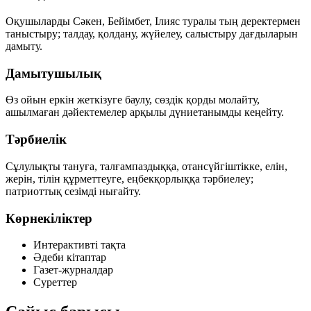
Оқушыларды Сәкен, Бейімбет, Ілияс туралы тың деректермен
таныстыру; талдау, қолдану, жүйелеу, салыстыру дағдыларын
дамыту.
Дамытушылық
Өз ойын еркін жеткізуге баулу, сөздік қорды молайту,
ашылмаған дәйектемелер арқылы дүниетанымды кеңейту.
Тәрбиелік
Сұлулықты тануға, талғампаздыққа, отансүйгіштікке, елін,
жерін, тілін құрметтеуге, еңбекқорлыққа тәрбиелеу;
патриоттық сезімді нығайту.
Көрнекіліктер
Интерактивті тақта
Әдеби кітаптар
Газет-журналдар
Суреттер