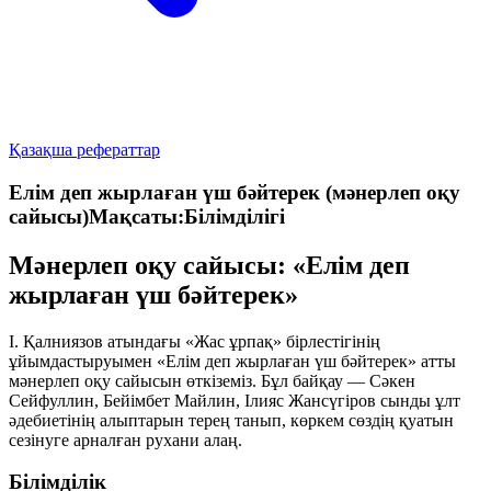
Қазақша рефераттар
Елім деп жырлаған үш бәйтерек (мәнерлеп оқу
сайысы)Мақсаты:Білімділігі
Мәнерлеп оқу сайысы: «Елім деп
жырлаған үш бәйтерек»
І. Қалниязов атындағы «Жас ұрпақ» бірлестігінің
ұйымдастыруымен «Елім деп жырлаған үш бәйтерек» атты
мәнерлеп оқу сайысын өткіземіз. Бұл байқау — Сәкен
Сейфуллин, Бейімбет Майлин, Ілияс Жансүгіров сынды ұлт
әдебиетінің алыптарын терең танып, көркем сөздің қуатын
сезінуге арналған рухани алаң.
Білімділік