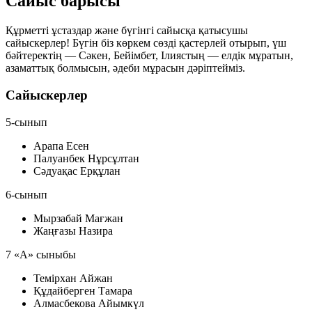
Сайыс барысы
Құрметті ұстаздар және бүгінгі сайысқа қатысушы
сайыскерлер! Бүгін біз көркем сөзді қастерлей отырып, үш
бәйтеректің — Сәкен, Бейімбет, Ілиястың — елдік мұратын,
азаматтық болмысын, әдеби мұрасын дәріптейміз.
Сайыскерлер
5-сынып
Арапа Есен
Палуанбек Нұрсұлтан
Сәдуақас Ерқұлан
6-сынып
Мырзабай Мағжан
Жаңғазы Назира
7 «А» сыныбы
Темірхан Айжан
Құдайберген Тамара
Алмасбекова Айымкүл