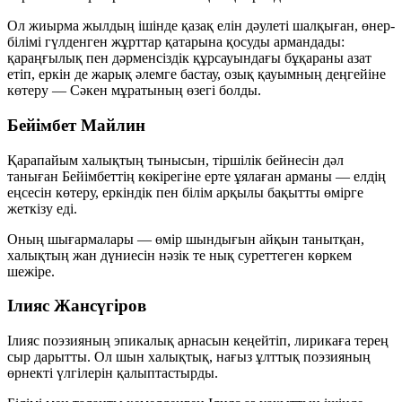
Ол жиырма жылдың ішінде қазақ елін дәулеті шалқыған, өнер-
білімі гүлденген жұрттар қатарына қосуды армандады:
қараңғылық пен дәрменсіздік құрсауындағы бұқараны азат
етіп, еркін де жарық әлемге бастау, озық қауымның деңгейіне
көтеру — Сәкен мұратының өзегі болды.
Бейімбет Майлин
Қарапайым халықтың тынысын, тіршілік бейнесін дәл
таныған Бейімбеттің көкірегіне ерте ұялаған арманы — елдің
еңсесін көтеру, еркіндік пен білім арқылы бақытты өмірге
жеткізу еді.
Оның шығармалары — өмір шындығын айқын танытқан,
халықтың жан дүниесін нәзік те нық суреттеген көркем
шежіре.
Ілияс Жансүгіров
Ілияс поэзияның эпикалық арнасын кеңейтіп, лирикаға терең
сыр дарытты. Ол шын халықтық, нағыз ұлттық поэзияның
өрнекті үлгілерін қалыптастырды.