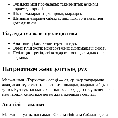
Өлеңдері мен поэмалары: тақырыптық ауқымы,
көркемдік өрнегі.
Шығармаларының жанрлық қырлары.
Шынайы өмірмен сабақтастық: ішкі толғаныс пен
қоғамдық ой.
Тіл, аударма және публицистика
Ана тілінің байлығын терең игеруі.
Орыс тілін жетік меңгеруі және аудармадағы еңбегі.
Публицист ретіндегі көзқарасы мен қоғамдық ойға
ықпалы.
Патриотизм және ұлттық рух
Мағжанның
«Түркістан»
өлеңі — ел, ер, жер тағдырына
алаңдаған жүректен төгілген отаншылдық жырдың айқын
үлгісі. Бұл туындыдан ақынның халыққа деген сүйіспеншілігі
мен тарихи кеңістікке деген жауапкершілігі сезіледі.
Ана тілі — аманат
Мағжан —
ұлтжанды ақын
. Ол ана тілін ата-бабадан қалған