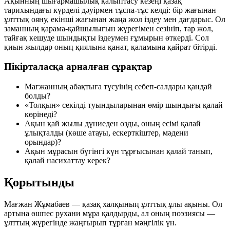
Ақынның шығармашылық қалыптасу кезеңі қазақ
тарихындағы күрделі дәуірмен тұспа-тұс келді: бір жағынан
ұлттық ояну, екінші жағынан жаңа жол іздеу мен дағдарыс. Ол
заманның қарама-қайшылығын жүрегімен сезініп, тар жол,
тайғақ кешуде шындықты іздеумен ғұмырын өткерді. Сол
қиын жылдар оның қиялына қанат, қаламына қайрат бітірді.
Пікірталасқа арналған сұрақтар
Мағжанның абақтыға түсуінің себеп-салдары қандай
болды?
«Толқын» секілді туындыларынан өмір шындығы қалай
көрінеді?
Ақын қай жылы дүниеден озды, оның есімі қалай
ұлықталды (көше атауы, ескерткіштер, мәдени
орындар)?
Ақын мұрасын бүгінгі күн тұрғысынан қалай танып,
қалай насихаттау керек?
Қорытынды
Мағжан Жұмабаев — қазақ халқының ұлттық ұлы ақыны. Ол
артына өшпес рухани мұра қалдырды, ал оның поэзиясы —
ұлттың жүрегінде жаңғырып тұрған мәңгілік үн.