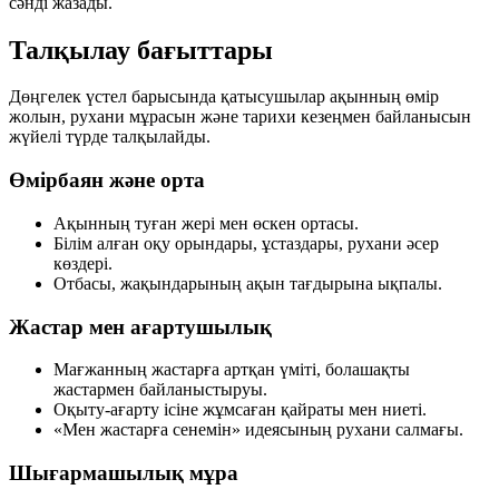
сәнді жазады.
Талқылау бағыттары
Дөңгелек үстел барысында қатысушылар ақынның өмір
жолын, рухани мұрасын және тарихи кезеңмен байланысын
жүйелі түрде талқылайды.
Өмірбаян және орта
Ақынның туған жері мен өскен ортасы.
Білім алған оқу орындары, ұстаздары, рухани әсер
көздері.
Отбасы, жақындарының ақын тағдырына ықпалы.
Жастар мен ағартушылық
Мағжанның жастарға артқан үміті, болашақты
жастармен байланыстыруы.
Оқыту-ағарту ісіне жұмсаған қайраты мен ниеті.
«Мен жастарға сенемін» идеясының рухани салмағы.
Шығармашылық мұра