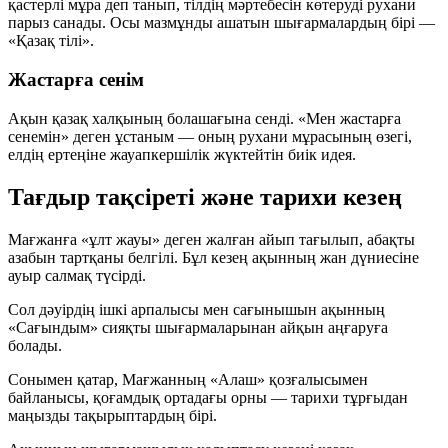
қастерлі мұра деп танып, тілдің мәртебесін көтеруді рухани
парыз санады. Осы мазмұнды ашатын шығармалардың бірі —
«Қазақ тілі»
.
Жастарға сенім
Ақын қазақ халқының болашағына сенді. «Мен жастарға
сенемін» деген ұстаным — оның рухани мұрасының өзегі,
елдің ертеңіне жауапкершілік жүктейтін биік идея.
Тағдыр тақсіреті және тарихи кезең
Мағжанға «ұлт жауы» деген жалған айып тағылып, абақты
азабын тартқаны белгілі. Бұл кезең ақынның жан дүниесіне
ауыр салмақ түсірді.
Сол дәуірдің ішкі арпалысы мен сағынышын ақынның
«Сағындым»
сияқты шығармаларынан айқын аңғаруға
болады.
Сонымен қатар, Мағжанның
«Алаш»
қозғалысымен
байланысы, қоғамдық ортадағы орны — тарихи тұрғыдан
маңызды тақырыптардың бірі.