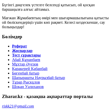
Бүгінгі дөңгелек үстелге белсенді қатысып, ой қосқан
баршаңызға алғыс айтамыз.
Мағжан Жұмабаевтың өмірі мен шығармашылығына қатысты
ой бөліскендеріңіз үшін көп рақмет. Келесі кездескенше, сау
болыңыздар!
Бөлімдер
Реферат
Жоспарлар
Тест сұрақтары
Абай Құнанбаев
Мұхтар Әуезов
Қаракерей Қабанбай
Бөгенбай батыр
Шапырашты Наурызбай батыр
Тұрар Рысқұлов
Шоқан Уәлиханов
Zharar.kz - қазақша ақпараттар порталы
riskk21@gmail.com