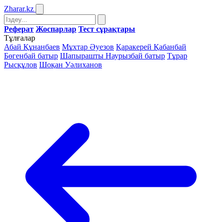
Zharar
.kz
Реферат
Жоспарлар
Тест сұрақтары
Тұлғалар
Абай Құнанбаев
Мұхтар Әуезов
Қаракерей Қабанбай
Бөгенбай батыр
Шапырашты Наурызбай батыр
Тұрар
Рысқұлов
Шоқан Уәлиханов