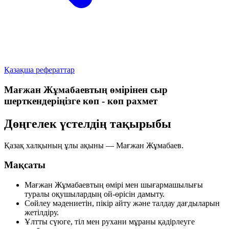
Қазақша рефераттар
Мағжан Жұмабаевтың өмірінен сыр
шерткендеріңізге көп - көп рахмет
Дөңгелек үстелдің тақырыбы
Қазақ халқының ұлы ақыны —
Мағжан Жұмабаев
.
Мақсаты
Мағжан Жұмабаевтың өмірі мен шығармашылығы
туралы оқушылардың ой-өрісін дамыту.
Сөйлеу мәдениетін, пікір айту және талдау дағдыларын
жетілдіру.
Ұлтты сүюге, тіл мен рухани мұраны қадірлеуге