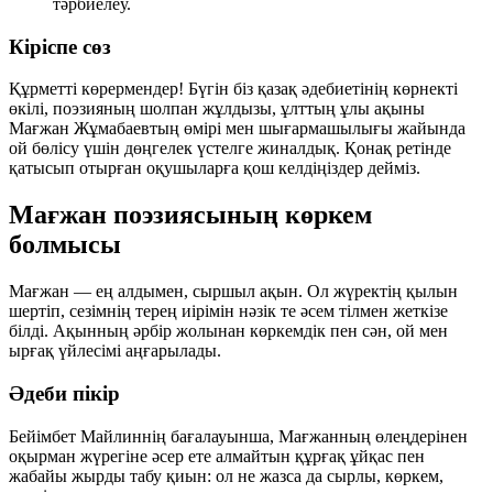
тәрбиелеу.
Кіріспе сөз
Құрметті көрермендер! Бүгін біз қазақ әдебиетінің көрнекті
өкілі, поэзияның шолпан жұлдызы, ұлттың ұлы ақыны
Мағжан Жұмабаевтың
өмірі мен шығармашылығы жайында
ой бөлісу үшін дөңгелек үстелге жиналдық. Қонақ ретінде
қатысып отырған оқушыларға қош келдіңіздер дейміз.
Мағжан поэзиясының көркем
болмысы
Мағжан — ең алдымен,
сыршыл ақын
. Ол жүректің қылын
шертіп, сезімнің терең иірімін нәзік те әсем тілмен жеткізе
білді. Ақынның әрбір жолынан көркемдік пен сән, ой мен
ырғақ үйлесімі аңғарылады.
Әдеби пікір
Бейімбет Майлиннің бағалауынша, Мағжанның өлеңдерінен
оқырман жүрегіне әсер ете алмайтын құрғақ ұйқас пен
жабайы жырды табу қиын: ол не жазса да сырлы, көркем,