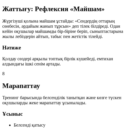
Жаттығу: Рефлексия «Майшам»
Жүргізуші қолына майшам ұстайды: «Сендердің оттарың
сөнбесін, әрдайым жанып тұрсын» деп тілек білдіреді. Одан
кейін оқушылар майшамды бір-біріне беріп, сыныптастарына
жылы лебіздерін айтып, табыс пен жетістік тілейді.
Нәтиже
Қолдау сөздері арқылы топтық бірлік күшейеді, емтихан
алдындағы ішкі сенім артады.
8
Марапаттау
Тренинг барысында белсенділік танытқан және көзге түскен
оқушыларды жеке марапаттау ұсынылады.
Ұсыныс
Белсенді қатысу