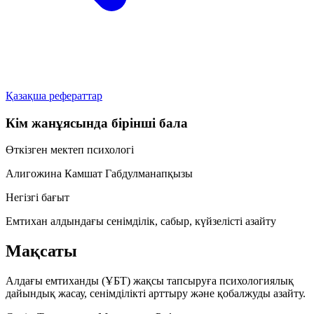
Қазақша рефераттар
Кім жанұясында бірінші бала
Өткізген мектеп психологі
Алигожина Камшат Габдулманапқызы
Негізгі бағыт
Емтихан алдындағы сенімділік, сабыр, күйзелісті азайту
Мақсаты
Алдағы емтиханды (ҰБТ) жақсы тапсыруға психологиялық
дайындық жасау, сенімділікті арттыру және қобалжуды азайту.