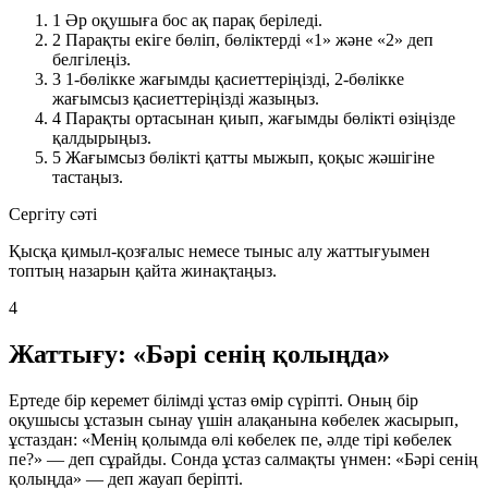
1
Әр оқушыға бос ақ парақ беріледі.
2
Парақты екіге бөліп, бөліктерді «1» және «2» деп
белгілеңіз.
3
1-бөлікке жағымды қасиеттеріңізді, 2-бөлікке
жағымсыз қасиеттеріңізді жазыңыз.
4
Парақты ортасынан қиып, жағымды бөлікті өзіңізде
қалдырыңыз.
5
Жағымсыз бөлікті қатты мыжып, қоқыс жәшігіне
тастаңыз.
Сергіту сәті
Қысқа қимыл-қозғалыс немесе тыныс алу жаттығуымен
топтың назарын қайта жинақтаңыз.
4
Жаттығу: «Бәрі сенің қолыңда»
Ертеде бір керемет білімді ұстаз өмір сүріпті. Оның бір
оқушысы ұстазын сынау үшін алақанына көбелек жасырып,
ұстаздан: «Менің қолымда өлі көбелек пе, әлде тірі көбелек
пе?» — деп сұрайды. Сонда ұстаз салмақты үнмен:
«Бәрі сенің
қолыңда»
— деп жауап беріпті.