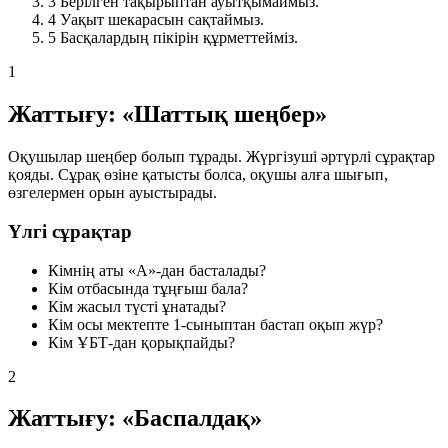
3
Берілген тақырыптан ауытқымаймыз.
4
Уақыт шекарасын сақтаймыз.
5
Басқалардың пікірін құрметтейміз.
1
Жаттығу: «Шаттық шеңбер»
Оқушылар шеңбер болып тұрады. Жүргізуші әртүрлі сұрақтар
қояды. Сұрақ өзіне қатысты болса, оқушы алға шығып,
өзгелермен орын ауыстырады.
Үлгі сұрақтар
Кімнің аты «А»-дан басталады?
Кім отбасында тұңғыш бала?
Кім жасыл түсті ұнатады?
Кім осы мектепте 1-сыныптан бастап оқып жүр?
Кім ҰБТ-дан қорықпайды?
2
Жаттығу: «Баспалдақ»