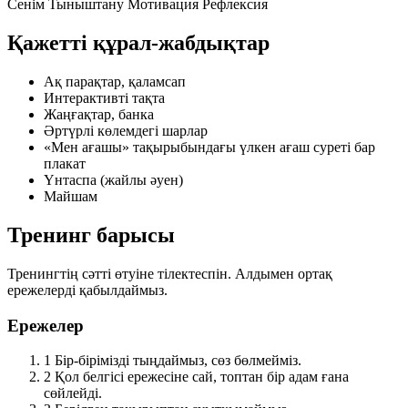
Сенім
Тыныштану
Мотивация
Рефлексия
Қажетті құрал-жабдықтар
Ақ парақтар, қаламсап
Интерактивті тақта
Жаңғақтар, банка
Әртүрлі көлемдегі шарлар
«Мен ағашы» тақырыбындағы үлкен ағаш суреті бар
плакат
Үнтаспа (жайлы әуен)
Майшам
Тренинг барысы
Тренингтің сәтті өтуіне тілектеспін. Алдымен ортақ
ережелерді қабылдаймыз.
Ережелер
1
Бір-бірімізді тыңдаймыз, сөз бөлмейміз.
2
Қол белгісі ережесіне сай, топтан бір адам ғана
сөйлейді.