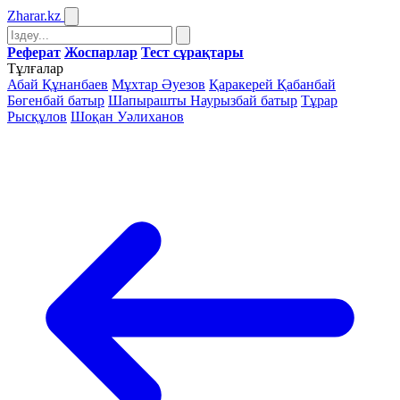
Zharar
.kz
Реферат
Жоспарлар
Тест сұрақтары
Тұлғалар
Абай Құнанбаев
Мұхтар Әуезов
Қаракерей Қабанбай
Бөгенбай батыр
Шапырашты Наурызбай батыр
Тұрар
Рысқұлов
Шоқан Уәлиханов