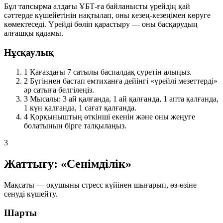
Бұл тапсырма алдағы ҰБТ-ға байланысты үрейдің қай
сәттерде күшейетінін нақтылап, оны кезең-кезеңімен көруге
көмектеседі. Үрейді бөліп қарастыру — оны басқарудың
алғашқы қадамы.
Нұсқаулық
1
Қағаздағы 7 сатылы баспалдақ суретін алыңыз.
2
Бүгіннен бастап емтиханға дейінгі «үрейлі мезеттерді»
әр сатыға белгілеңіз.
3
Мысалы: 3 ай қалғанда, 1 ай қалғанда, 1 апта қалғанда,
1 күн қалғанда, 1 сағат қалғанда.
4
Қорқыныштың өткінші екенін және оны жеңуге
болатынын бірге талқылаңыз.
3
Жаттығу: «Сенімділік»
Мақсаты — оқушыны стресс күйінен шығарып, өз-өзіне
сенуді күшейту.
Шарты