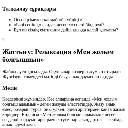
Талқылау сұрақтары
Осы әңгімеден қандай ой түйдіңіз?
«Бәрі сенің қолыңда» деген сөз нені білдіреді?
Бұл ой сіздің емтиханға дайындыққа қалай қатысты?
5
Жаттығу: Релаксация «Мен жолым
болғышпын»
Жайлы әуен қосылады. Оқушылар көздерін жұмып отырады.
Жүргізуші төмендегі мәтінді баяу, анық дауыспен оқиды.
Мәтін
Көздеріңді жұмыңдар. Көз алдарыңа аспанда «Мен жолым
болғыш адаммын» деген жазуды елестетіңдер. Жазу анық
емес, бозарып тұрса, оны үлкен, әдемі әріптермен қайта жазып
көріңдер. Енді осы «Мен жолым болғыш адаммын» деген
сөздерді өз дауыстарыңмен естуге тырысыңдар: ол — сенімді,
анық, әдемі дауыс.