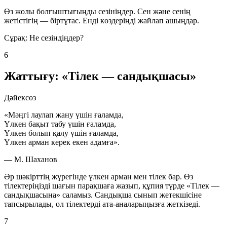
Өз жолы болғыштығыңды сезініңдер. Сен және сенің
жетістігің — біртұтас. Енді көздеріңді жайлап ашыңдар.
Сұрақ: Не сезіндіңдер?
6
Жаттығу: «Тілек — сандықшасы»
Дәйексөз
«Мәңгі лаулап жану үшін ғаламда,
Үлкен бақыт табу үшін ғаламда,
Үлкен болып қалу үшін ғаламда,
Үлкен арман керек екен адамға».
— М. Шаханов
Әр шәкірттің жүрегінде үлкен арман мен тілек бар. Өз
тілектеріңізді шағын парақшаға жазып, құпия түрде «Тілек —
сандықшасына» саламыз. Сандықша сынып жетекшісіне
тапсырылады, ол тілектерді ата-аналарыңызға жеткізеді.
7