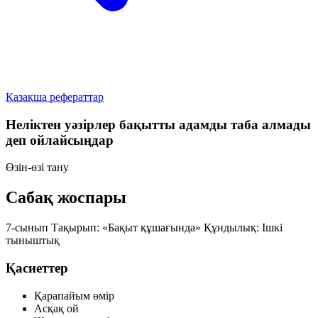
Қазақша рефераттар
Неліктен уәзірлер бақытты адамды таба алмады
деп ойлайсыңдар
Өзін-өзі тану
Сабақ жоспары
7-сынып
Тақырып: «Бақыт құшағында»
Құндылық: Ішкі
тыныштық
Қасиеттер
Қарапайым өмір
Асқақ ой