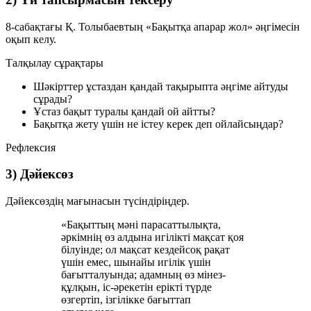
8-сабақтағы Қ. Толыбаевтың
«Бақытқа апарар жол»
әңгімесін
оқып келу.
Талқылау сұрақтары
Шәкірттер ұстаздан қандай тақырыпта әңгіме айтуды
сұрады?
Ұстаз бақыт туралы қандай ой айтты?
Бақытқа жету үшін не істеу керек деп ойлайсыңдар?
Рефлексия
3) Дәйексөз
Дәйексөздің мағынасын түсіндіріңдер.
«Бақыттың мәні парасаттылықта,
әркімнің өз алдына игілікті мақсат қоя
білуінде; ол мақсат кездейсоқ рақат
үшін емес, шынайы игілік үшін
бағытталуында; адамның өз мінез-
құлқын, іс-әрекетін ерікті түрде
өзгертіп, ізгілікке бағыттап