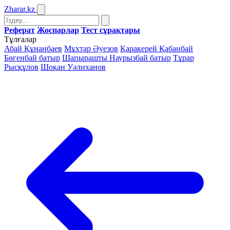
Zharar
.kz
Реферат
Жоспарлар
Тест сұрақтары
Тұлғалар
Абай Құнанбаев
Мұхтар Әуезов
Қаракерей Қабанбай
Бөгенбай батыр
Шапырашты Наурызбай батыр
Тұрар
Рысқұлов
Шоқан Уәлиханов