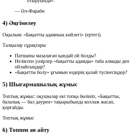
отыруында».
— Әл-Фараби
4) Әңгімелеу
Оқылым:
«Бақытты адамның көйлегі»
(ертегі).
Талқылау сұрақтары
Патшаны мазалаған қандай ой болды?
Неліктен уәзірлер «бақытты адамды» таба алмады деп
ойлайсыңдар?
«Бақытты болу» ұғымын өздерің қалай түсінесіңдер?
5) Шығармашылық жұмыс
Топтық жұмыс: оқушылар екі топқа бөлініп,
«Бақытты,
балалық — бал дәурен»
тақырыбында коллаж жасап,
қорғайды.
Топтық жұмыс
6) Топпен ән айту