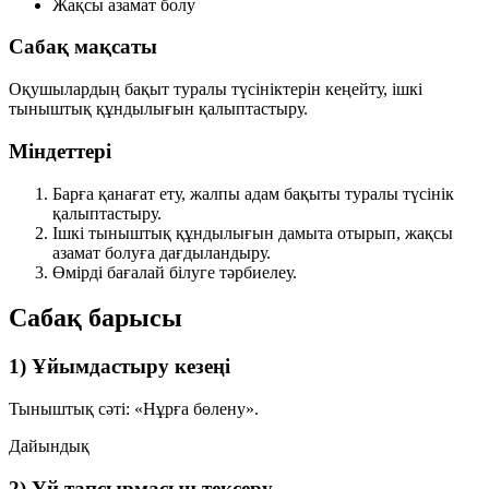
Жақсы азамат болу
Сабақ мақсаты
Оқушылардың бақыт туралы түсініктерін кеңейту, ішкі
тыныштық құндылығын қалыптастыру.
Міндеттері
Барға қанағат ету, жалпы адам бақыты туралы түсінік
қалыптастыру.
Ішкі тыныштық құндылығын дамыта отырып, жақсы
азамат болуға дағдыландыру.
Өмірді бағалай білуге тәрбиелеу.
Сабақ барысы
1) Ұйымдастыру кезеңі
Тыныштық сәті:
«Нұрға бөлену»
.
Дайындық
2) Үй тапсырмасын тексеру