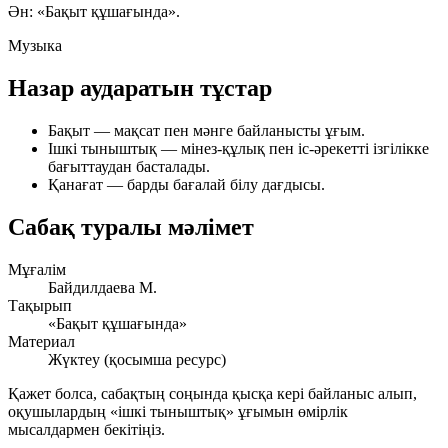
Ән:
«Бақыт құшағында»
.
Музыка
Назар аударатын тұстар
Бақыт
— мақсат пен мәнге байланысты ұғым.
Ішкі тыныштық
— мінез-құлық пен іс-әрекетті ізгілікке
бағыттаудан басталады.
Қанағат
— барды бағалай білу дағдысы.
Сабақ туралы мәлімет
Мұғалім
Байдилдаева М.
Тақырып
«Бақыт құшағында»
Материал
Жүктеу (қосымша ресурс)
Қажет болса, сабақтың соңында қысқа кері байланыс алып,
оқушылардың «ішкі тыныштық» ұғымын өмірлік
мысалдармен бекітіңіз.