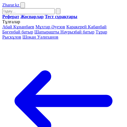
Zharar
.kz
Реферат
Жоспарлар
Тест сұрақтары
Тұлғалар
Абай Құнанбаев
Мұхтар Әуезов
Қаракерей Қабанбай
Бөгенбай батыр
Шапырашты Наурызбай батыр
Тұрар
Рысқұлов
Шоқан Уәлиханов