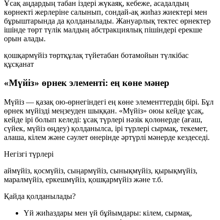
Ұсақ аңдардың табан іздері жүкаяқ, кебеже, асадалдың
көрнекті жерлеріне салынып, сондай-ақ жиһаз жиектері мен
бұрыштарында да қолданылады. Жануарлық тектес өрнектер
ішінде төрт түлік малдың абстракциялық пішіндері ерекше
орын алады.
қошқармүйіз
төртқұлақ
түйетабан
ботамойын
түлкібас
құсқанат
«Мүйіз» өрнек элементі: ең көне мәнер
Мүйіз
— қазақ ою-өрнегіндегі ең көне элементтердің бірі. Бұл
өрнек мүйізді меңзеуден шыққан. «Мүйіз» оюы кейде ұсақ,
кейде ірі болып келеді: ұсақ түрлері нәзік қолөнерде (ағаш,
сүйек, мүйіз өңдеу) қолданылса, ірі түрлері сырмақ, текемет,
алаша, кілем және сәулет өнерінде әртүрлі мәнерде кездеседі.
Негізгі түрлері
аймүйіз, қосмүйіз, сыңармүйіз, сынықмүйіз, қырықмүйіз,
маралмүйіз, еркешмүйіз, қошқармүйіз және т.б.
Қайда қолданылады?
Үй жиһаздары мен үй бұйымдары: кілем, сырмақ,