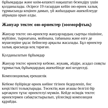
бұйымдарды және киім-кешекті нақыштап безендіру үшін
қолданылады. Әсіресе 19 ғасырдан кейін ою-өрнек халық
тұрмысында кеңінен дамып, үй жиһаздарын әшекейлеуде
айрықша орын алды.
Жануар тектес ою-өрнектер (зооморфтық)
Жануар тектес ою-өрнектер жануарлардың сыртқы пішініне,
мүйізіне, тырнағына, мойнына, табанына және өзге де
мүшелеріне ұқсас бейнелер арқылы жасалады. Бұл өрнектер
халық арасында кең тараған.
Қолданылатын бұйымдар
Жануар тектес өрнектер
кебеже, жүкаяқ, әбдіре, асадал
сияқты
тұрмыстық бұйымдардың әшекейінде жиі кездеседі.
Композициялық ерекшелік
Кебеже бүйірінде өрнек көбіне тігінен бедерленіп, бос
кеңістікті толықтырады. Төсектің жан ағашы белгілі бір
ырғақпен тұтас өрнектелуі мүмкін. Кейде өсімдік тектес
өрнектермен сабақтастырылып, үйлесімді композиция
құрайды.