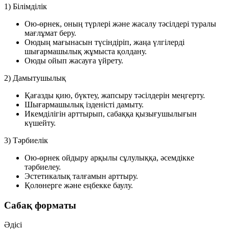
1) Білімділік
Ою-өрнек, оның түрлері және жасалу тәсілдері туралы
мағлұмат беру.
Оюдың мағынасын түсіндіріп, жаңа үлгілерді
шығармашылық жұмыста қолдану.
Оюды ойып жасауға үйрету.
2) Дамытушылық
Қағазды қию, бүктеу, жапсыру тәсілдерін меңгерту.
Шығармашылық ізденісті дамыту.
Икемділігін арттырып, сабаққа қызығушылығын
күшейту.
3) Тәрбиелік
Ою-өрнек ойдыру арқылы сұлулыққа, әсемдікке
тәрбиелеу.
Эстетикалық талғамын арттыру.
Қолөнерге және еңбекке баулу.
Сабақ форматы
Әдісі