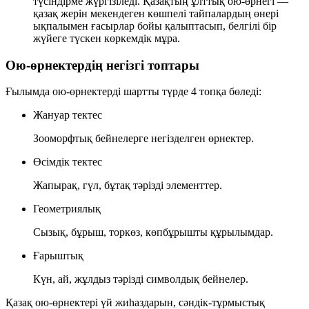
түсіндірме жүргізіледі. Қазақтың ұлттық ою-өрнегі —
қазақ жерін мекендеген көшпелі тайпалардың өнері
ықпалымен ғасырлар бойы қалыптасып, белгілі бір
жүйеге түскен көркемдік мұра.
Ою-өрнектердің негізгі топтары
Ғылымда ою-өрнектерді шартты түрде
4 топқа
бөледі:
Жануар тектес
Зооморфтық бейнелерге негізделген өрнектер.
Өсімдік тектес
Жапырақ, гүл, бұтақ тәрізді элементтер.
Геометриялық
Сызық, бұрыш, торкөз, көпбұрышты құрылымдар.
Ғарыштық
Күн, ай, жұлдыз тәрізді символдық бейнелер.
Қазақ ою-өрнектері үй жиһаздарын, сәндік-тұрмыстық