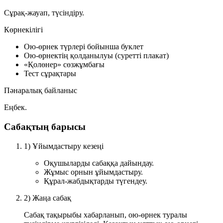
Сұрақ-жауап, түсіндіру.
Көрнекілігі
Ою-өрнек түрлері бойынша буклет
Ою-өрнектің қолданылуы (суретті плакат)
«Қолөнер» сөзжұмбағы
Тест сұрақтары
Пәнаралық байланыс
Еңбек.
Сабақтың барысы
1) Ұйымдастыру кезеңі
Оқушыларды сабаққа дайындау.
Жұмыс орнын ұйымдастыру.
Құрал-жабдықтарды түгендеу.
2) Жаңа сабақ
Сабақ тақырыбы хабарланып, ою-өрнек туралы