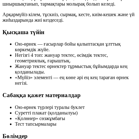
шиыршықтанып, тармақтары молырақ болып келеді.
Арқармүйіз кілем, тұскиіз, сырмақ, кесте, киім-кешек және үй
жиһаздарында жиі кездеседі.
Қысқаша түйін
Ою-өрнек — ғасырлар бойы қалыптасқан ұлттық
көркемдік жүйе.
Негізгі 4 топ: жануар тектес, өсімдік тектес,
геометриялық, ғарыштық.
Жануар тектес өрнектер тұрмыстық бұйымдарда кең
қолданылады.
«Мүйіз» элементі — ең көне әрі ең кең тараған өрнек
негізі.
Сабаққа қажет материалдар
Ою-өрнек түрлері туралы буклет
Суретті плакат (қолданылуы)
«Қолөнер» сөзжұмбағы
Тест тапсырмалары
Бөлімдер