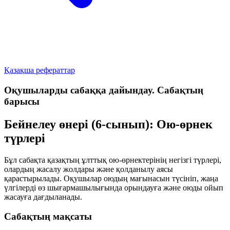
Қазақша рефераттар
Оқушыларды сабаққа дайындау. Сабақтың
барысы
Бейнелеу өнері (6-сынып): Ою-өрнек
түрлері
Бұл сабақта қазақтың ұлттық ою-өрнектерінің негізгі түрлері,
олардың жасалу жолдары және қолданылу аясы
қарастырылады. Оқушылар оюдың мағынасын түсініп, жаңа
үлгілерді өз шығармашылығында орындауға және оюды ойып
жасауға дағдыланады.
Сабақтың мақсаты