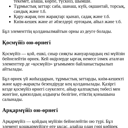
текемет, алаша, көрпе, түскиіз, шымши.
Тұрмыстық заттар: саба, шанаш, күбі, оқшантай, торсық,
сандық және т.б.
Қару-жарақ пен жарақтар: қынап, садақ және т.б.
Киім-кешек және ат әбзелдері: ертоқым, айыл және т.б.
Бұл элементтің қолданылмайтын орны аз деуге болады.
Қосмүйіз ою-өрнегі
Қосмүйіз
— қой, ешкі, сиыр сияқты жануарлардың екі мүйізін
бейнелейтін өрнек. Кей өңірлерде ырғақ немесе ілмек аталған
элементтер де «қосмүйіз» ұғымымен байланыстырылып
айтылады.
Бұл өрнек үй жиһаздарын, тұрмыстық заттарды, киім-кешекті
және қару-жарақты безендіруде кең қолданылады. Қазіргі
кезде қосмүйіз өрнегі сәукелеге, айыр қалпақтың төбесі мен
жиегіне, қамзолдың алдыңғы бөлігіне, етіктің қонышына
салынады.
Арқармүйіз ою-өрнегі
Арқармүйіз
— қойдың мүйізін бейнелейтін ою түрі. Бұл
элемент қошқармүйізге өте ұқсас, алайда одан гөрі көбірек