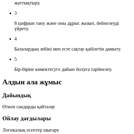
жаттықтыру.
3
8 цифрын тану және оны дұрыс жазып, бейнелеуді
үйрету.
4
Балалардың зейіні мен есте сақтау қабілетін дамыту.
5
Бір-біріне көмектесуге дайын болуға тәрбиелеу.
Алдын ала жұмыс
Дайындық
Өткен сандарды қайталау
Ойлау дағдылары
Логикалық есептер шығару