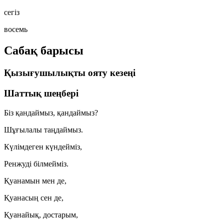
сегіз
восемь
Сабақ барысы
Қызығушылықты ояту кезеңі
Шаттық шеңбері
Біз қандаймыз, қандаймыз?
Шұғылалы таңдаймыз.
Күлімдеген күндейміз,
Ренжуді білмейміз.
Қуанамын мен де,
Қуанасың сен де,
Қуанайық, достарым,