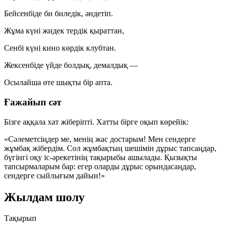
Бейсенбіде би биледік, әндетіп.
Жұма күні жидек тердік қыраттан,
Сенбі күні кино көрдік клубтан.
Жексенбіде үйде болдық, демалдық —
Осылайша өте шықты бір апта.
Ғажайып сәт
Бізге аққала хат жіберіпті. Хатты бірге оқып көрейік:
«Сәлеметсіңдер ме, менің жас достарым!
Мен сендерге
жұмбақ жібердім. Сол жұмбақтың шешімін дұрыс тапсаңдар,
бүгінгі оқу іс-әрекетінің тақырыбы ашылады. Қызықты
тапсырмаларым бар: егер оларды дұрыс орындасаңдар,
сендерге сыйлығым дайын!»
Жылдам шолу
Тақырып