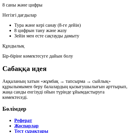
8 саны және цифры
Негізгі дағдылар
Тура және кері санау (8-ге дейін)
8 цифрын тану және жазу
Зейін мен есте сақтауды дамыту
Құндылық
Бір-біріне көмектесуге дайын болу
Сабаққа идея
Аққаланың хатын «жұмбақ → тапсырма → сыйлық»
құрылымымен беру балалардың қызығушылығын арттырып,
жаңа санды енгізуді ойын түрінде ұйымдастыруға
көмектеседі.
Бөлімдер
Реферат
Жоспарлар
Тест сұрақтары