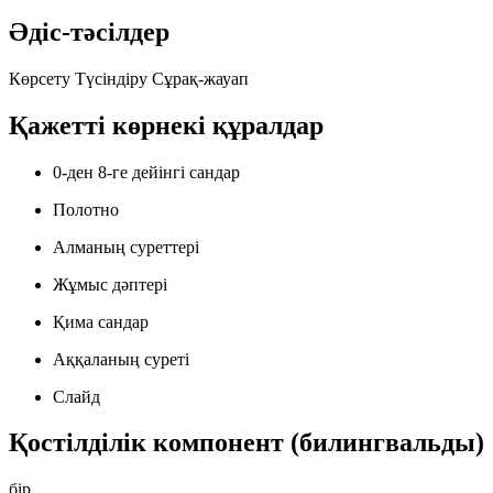
Әдіс-тәсілдер
Көрсету
Түсіндіру
Сұрақ-жауап
Қажетті көрнекі құралдар
0-ден 8-ге дейінгі сандар
Полотно
Алманың суреттері
Жұмыс дәптері
Қима сандар
Аққаланың суреті
Слайд
Қостілділік компонент (билингвальды)
бір