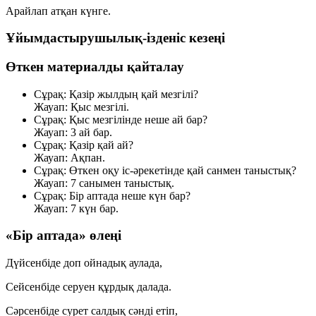
Арайлап атқан күнге.
Ұйымдастырушылық-ізденіс кезеңі
Өткен материалды қайталау
Сұрақ:
Қазір жылдың қай мезгілі?
Жауап:
Қыс мезгілі.
Сұрақ:
Қыс мезгілінде неше ай бар?
Жауап:
3 ай бар.
Сұрақ:
Қазір қай ай?
Жауап:
Ақпан.
Сұрақ:
Өткен оқу іс-әрекетінде қай санмен таныстық?
Жауап:
7 санымен таныстық.
Сұрақ:
Бір аптада неше күн бар?
Жауап:
7 күн бар.
«Бір аптада» өлеңі
Дүйсенбіде доп ойнадық аулада,
Сейсенбіде серуен құрдық далада.
Сәрсенбіде сурет салдық сәнді етіп,