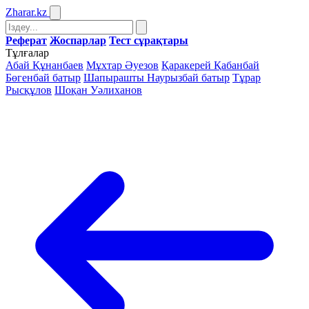
Zharar
.kz
Реферат
Жоспарлар
Тест сұрақтары
Тұлғалар
Абай Құнанбаев
Мұхтар Әуезов
Қаракерей Қабанбай
Бөгенбай батыр
Шапырашты Наурызбай батыр
Тұрар
Рысқұлов
Шоқан Уәлиханов