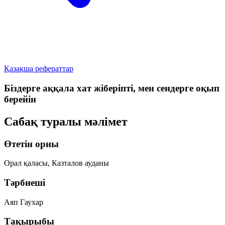
Қазақша рефераттар
Біздерге аққала хат жіберіпті, мен сендерге оқып
берейін
Сабақ туралы мәлімет
Өтетін орны
Орал қаласы, Казталов ауданы
Тәрбиеші
Аяп Гаухар
Тақырыбы