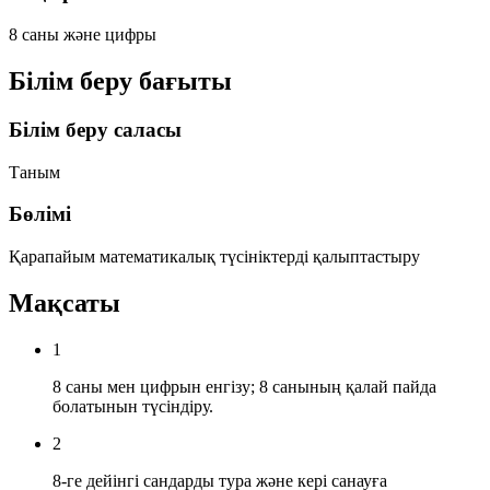
8 саны және цифры
Білім беру бағыты
Білім беру саласы
Таным
Бөлімі
Қарапайым математикалық түсініктерді қалыптастыру
Мақсаты
1
8 саны мен цифрын енгізу; 8 санының қалай пайда
болатынын түсіндіру.
2
8-ге дейінгі сандарды тура және кері санауға