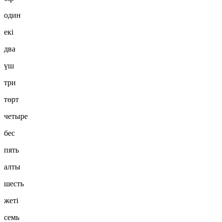
один
екі
два
үш
три
төрт
четыре
бес
пять
алты
шесть
жеті
семь