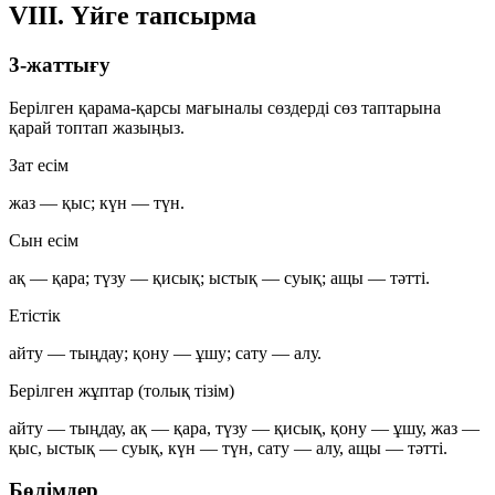
VIII. Үйге тапсырма
3-жаттығу
Берілген қарама-қарсы мағыналы сөздерді сөз таптарына
қарай топтап жазыңыз.
Зат есім
жаз — қыс; күн — түн.
Сын есім
ақ — қара; түзу — қисық; ыстық — суық; ащы — тәтті.
Етістік
айту — тыңдау; қону — ұшу; сату — алу.
Берілген жұптар (толық тізім)
айту — тыңдау, ақ — қара, түзу — қисық, қону — ұшу, жаз —
қыс, ыстық — суық, күн — түн, сату — алу, ащы — тәтті.
Бөлімдер