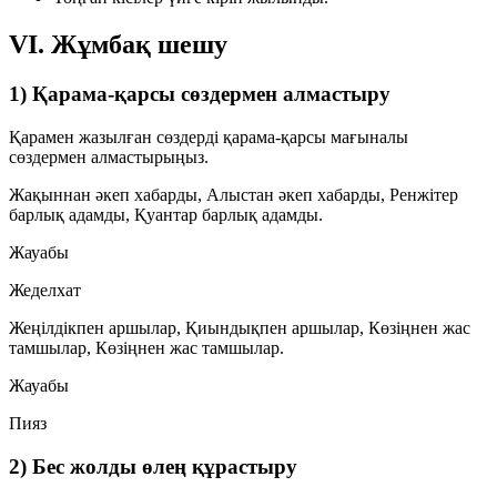
VI. Жұмбақ шешу
1) Қарама-қарсы сөздермен алмастыру
Қарамен жазылған сөздерді қарама-қарсы мағыналы
сөздермен алмастырыңыз.
Жақыннан әкеп хабарды, Алыстан әкеп хабарды, Ренжітер
барлық адамды, Қуантар барлық адамды.
Жауабы
Жеделхат
Жеңілдікпен аршылар, Қиындықпен аршылар, Көзіңнен жас
тамшылар, Көзіңнен жас тамшылар.
Жауабы
Пияз
2) Бес жолды өлең құрастыру