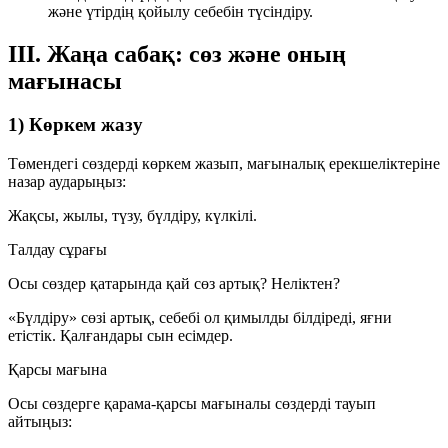
және үтірдің қойылу себебін түсіндіру.
III. Жаңа сабақ: сөз және оның
мағынасы
1) Көркем жазу
Төмендегі сөздерді көркем жазып, мағыналық ерекшеліктеріне
назар аударыңыз:
Жақсы
,
жылы
,
түзу
,
бүлдіру
,
күлкілі
.
Талдау сұрағы
Осы сөздер қатарында қай сөз артық? Неліктен?
«Бүлдіру»
сөзі артық, себебі ол қимылды білдіреді, яғни
етістік
. Қалғандары
сын есімдер
.
Қарсы мағына
Осы сөздерге қарама-қарсы мағыналы сөздерді тауып
айтыңыз: