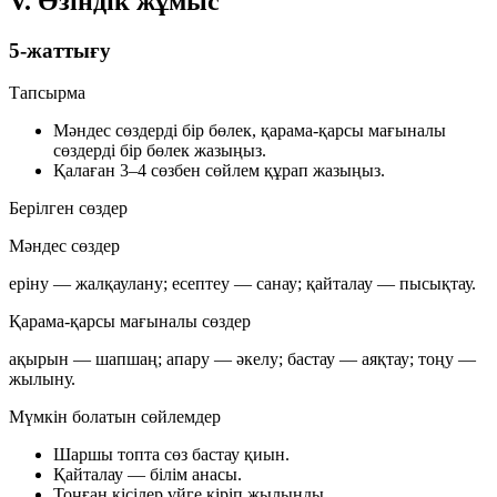
V. Өзіндік жұмыс
5-жаттығу
Тапсырма
Мәндес сөздерді бір бөлек, қарама-қарсы мағыналы
сөздерді бір бөлек жазыңыз.
Қалаған 3–4 сөзбен сөйлем құрап жазыңыз.
Берілген сөздер
Мәндес сөздер
еріну — жалқаулану; есептеу — санау; қайталау — пысықтау.
Қарама-қарсы мағыналы сөздер
ақырын — шапшаң; апару — әкелу; бастау — аяқтау; тоңу —
жылыну.
Мүмкін болатын сөйлемдер
Шаршы топта сөз бастау қиын.
Қайталау — білім анасы.
Тоңған кісілер үйге кіріп жылынды.