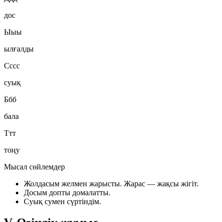
дос
Ыыы
ылғалды
Сссс
суық
Ббб
бала
Ттт
тоңу
Мысал сөйлемдер
Жолдасым желмен жарысты. Жарас — жақсы жігіт.
Досым допты домалатты.
Суық сумен сүртіндім.