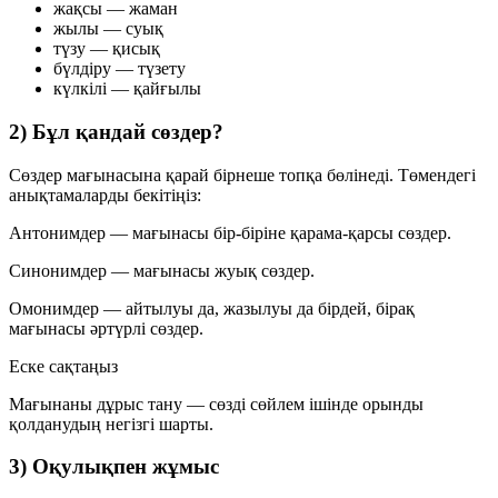
жақсы
—
жаман
жылы
—
суық
түзу
—
қисық
бүлдіру
—
түзету
күлкілі
—
қайғылы
2) Бұл қандай сөздер?
Сөздер мағынасына қарай бірнеше топқа бөлінеді. Төмендегі
анықтамаларды бекітіңіз:
Антонимдер
— мағынасы бір-біріне қарама-қарсы сөздер.
Синонимдер
— мағынасы жуық сөздер.
Омонимдер
— айтылуы да, жазылуы да бірдей, бірақ
мағынасы әртүрлі сөздер.
Еске сақтаңыз
Мағынаны дұрыс тану — сөзді сөйлем ішінде орынды
қолданудың негізгі шарты.
3) Оқулықпен жұмыс