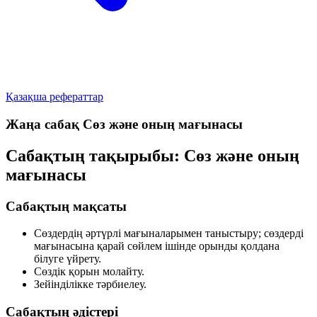
Қазақша рефераттар
Жаңа сабақ Сөз және оның мағынасы
Сабақтың тақырыбы: Сөз және оның
мағынасы
Сабақтың мақсаты
Сөздердің әртүрлі мағыналарымен таныстыру; сөздерді
мағынасына қарай сөйлем ішінде орынды қолдана
білуге үйрету.
Сөздік қорын молайту.
Зейінділікке тәрбиелеу.
Сабақтың әдістері