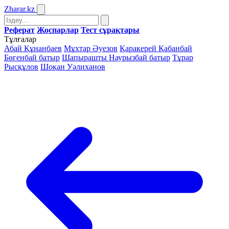
Zharar
.kz
Реферат
Жоспарлар
Тест сұрақтары
Тұлғалар
Абай Құнанбаев
Мұхтар Әуезов
Қаракерей Қабанбай
Бөгенбай батыр
Шапырашты Наурызбай батыр
Тұрар
Рысқұлов
Шоқан Уәлиханов