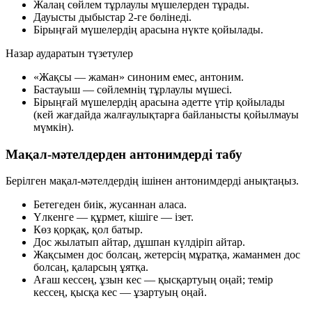
Жалаң сөйлем тұрлаулы мүшелерден тұрады.
Дауысты дыбыстар 2-ге бөлінеді.
Бірыңғай мүшелердің арасына нүкте қойылады.
Назар аударатын түзетулер
«Жақсы — жаман»
синоним емес,
антоним
.
Бастауыш
— сөйлемнің
тұрлаулы
мүшесі.
Бірыңғай мүшелердің арасына әдетте
үтір
қойылады
(кей жағдайда жалғаулықтарға байланысты қойылмауы
мүмкін).
Мақал-мәтелдерден антонимдерді табу
Берілген мақал-мәтелдердің ішінен антонимдерді анықтаңыз.
Бетегеден
биік
, жусаннан
аласа
.
Үлкенге
— құрмет,
кішіге
— ізет.
Көз
қорқақ
, қол
батыр
.
Дос
жылатып
айтар, дұшпан
күлдіріп
айтар.
Жақсымен дос болсаң, жетерсің мұратқа, жаманмен дос
болсаң, қаларсың ұятқа.
Ағаш кессең,
ұзын
кес — қысқартуың оңай; темір
кессең,
қысқа
кес — ұзартуың оңай.