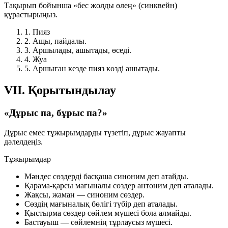
Тақырып бойынша «бес жолды өлең» (синквейн)
құрастырыңыз.
1.
Пияз
2.
Ащы, пайдалы.
3.
Аршылады, ашытады, өседі.
4.
Жуа
5.
Аршыған кезде пияз көзді ашытады.
VII. Қорытындылау
«Дұрыс па, бұрыс па?»
Дұрыс емес тұжырымдарды түзетіп, дұрыс жауапты
дәлелдеңіз.
Тұжырымдар
Мәндес сөздерді басқаша
синоним
деп атайды.
Қарама-қарсы мағыналы сөздер
антоним
деп аталады.
Жақсы, жаман
— синоним сөздер.
Сөздің мағыналық бөлігі
түбір
деп аталады.
Қыстырма сөздер сөйлем мүшесі бола алмайды.
Бастауыш
— сөйлемнің тұрлаусыз мүшесі.