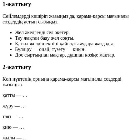
1-жаттығу
Сөйлемдерді көшіріп жазыңыз да, қарама-қарсы мағыналы
сөздердің астын сызыңыз.
Жел әкелгенді сел әкетер.
Тау жақтан баяу жел соқты.
Қатты желдің екпіні қайықты аудара жаздады.
Бүлдіру — оңай, түзету — қиын.
Дос сыртыңнан мақтар, дұшпан көзіңе мақтар.
2-жаттығу
Көп нүктенің орнына қарама-қарсы мағыналы сөздерді
жазыңыз.
қатты
—
…
жүру
—
…
таяз
—
…
кию
—
…
жылы
—
…