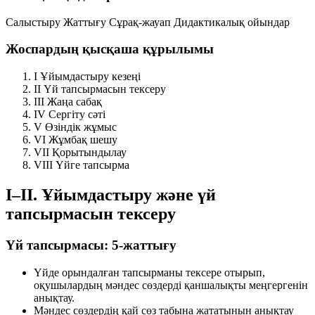
Салыстыру
Жаттығу
Сұрақ-жауап
Дидактикалық ойындар
Жоспардың қысқаша құрылымы
I
Ұйымдастыру кезеңі
II
Үй тапсырмасын тексеру
III
Жаңа сабақ
IV
Сергіту сәті
V
Өзіндік жұмыс
VI
Жұмбақ шешу
VII
Қорытындылау
VIII
Үйге тапсырма
I–II. Ұйымдастыру және үй
тапсырмасын тексеру
Үй тапсырмасы: 5-жаттығу
Үйде орындалған тапсырманы тексере отырып,
оқушылардың мәндес сөздерді қаншалықты меңгергенін
анықтау.
Мәндес сөздердің қай сөз табына жататынын анықтау