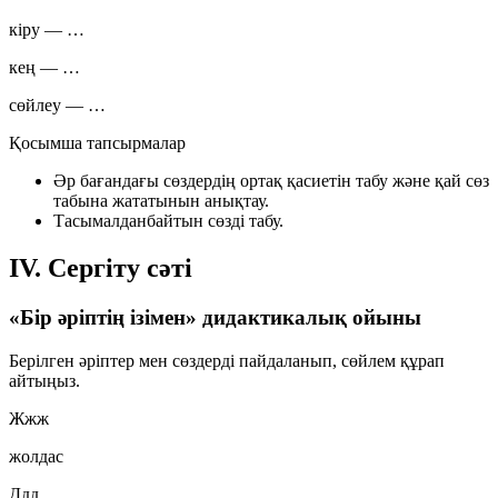
кіру
—
…
кең
—
…
сөйлеу
—
…
Қосымша тапсырмалар
Әр бағандағы сөздердің ортақ қасиетін табу және қай сөз
табына жататынын анықтау.
Тасымалданбайтын сөзді табу.
IV. Сергіту сәті
«Бір әріптің ізімен» дидактикалық ойыны
Берілген әріптер мен сөздерді пайдаланып, сөйлем құрап
айтыңыз.
Жжж
жолдас
Ддд