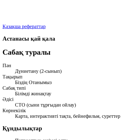
Қазақша рефераттар
Астанасы қай қала
Сабақ туралы
Пән
Дүниетану (2-сынып)
Тақырып
Біздің Отанымыз
Сабақ типі
Білімді жинақтау
Әдісі
СТО (сыни тұрғыдан ойлау)
Көрнекілік
Карта, интерактивті тақта, бейнефильм, суреттер
Құндылықтар