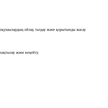
ар оқушылардың ойлау, талдау және қорытынды жасау
 нақтылау және кеңейту.