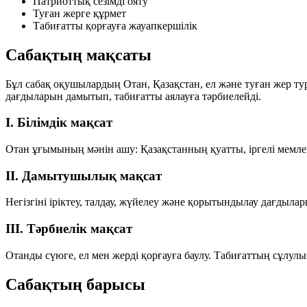
Патриоттық сезімді ояту
Туған жерге құрмет
Табиғатты қорғауға жауапкершілік
Сабақтың мақсаты
Бұл сабақ оқушылардың Отан, Қазақстан, ел және туған жер ту
дағдыларын дамытып, табиғатты аялауға тәрбиелейді.
I. Білімдік мақсат
Отан ұғымының мәнін ашу: Қазақстанның қуатты, іргелі мемлеке
II. Дамытушылық мақсат
Негізгіні іріктеу, талдау, жүйелеу және қорытындылау дағдылар
III. Тәрбиелік мақсат
Отанды сүюге, ел мен жерді қорғауға баулу. Табиғаттың сұлулы
Сабақтың барысы