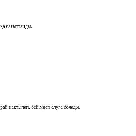
пқа бағыттайды.
ай нақтылап, бейімдеп алуға болады.