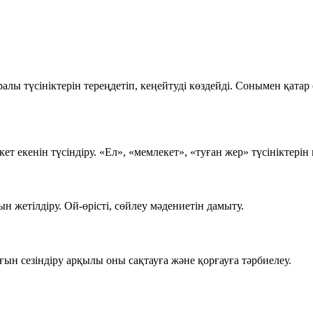
ралы түсініктерін тереңдетіп, кеңейтуді көздейді. Сонымен қат
т екенін түсіндіру. «Ел», «мемлекет», «туған жер» түсініктерін
ын жетілдіру. Ой-өрісті, сөйлеу мәдениетін дамыту.
ғын сезіндіру арқылы оны сақтауға және қорғауға тәрбиелеу.