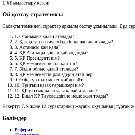
I. Ұйымдастыру кезеңі
Ой қозғау стратегиясы
Сабақты төмендегі сұрақтар арқылы бастау ұсынылады. Бұл сұ
1.
Отанымыз қалай аталады?
2.
Қазақстан өз тәуелсіздігін қашан жариялады?
3.
Астанасы қай қала?
4.
ҚР Ата заңы қашан қабылданды?
5.
ҚР Президенті кім?
6.
ҚР мемлекеттік тілі қай тіл?
7.
Біздің облыс қалай аталады?
8.
ҚР мемлекеттік рәміздерін атап бер.
9.
Өзің тұратын мекенжайды айт.
10.
Тұңғыш қазақ ғарышкері кім?
11.
ҚР ұлттық валютасы қалай аталады?
12.
Биыл ҚР Тәуелсіздігіне неше жыл толды?
Ескерту:
7, 9 және 12-сұрақтардың жауабы оқушының тұрған же
Бөлімдер
Реферат