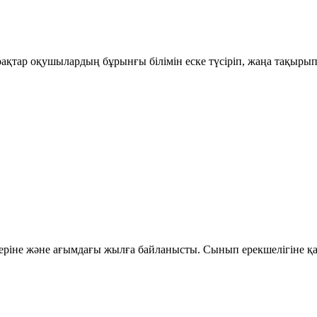
рақтар оқушылардың бұрынғы білімін еске түсіріп, жаңа тақыры
ріне және ағымдағы жылға байланысты. Сынып ерекшелігіне қар