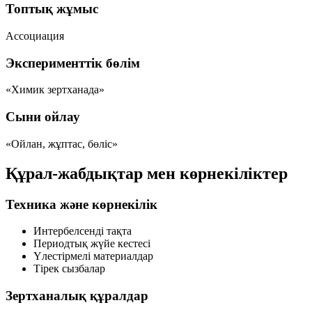
Топтық жұмыс
Ассоциация
Эксперименттік бөлім
«Химик зертханада»
Сыни ойлау
«Ойлан, жұптас, бөліс»
Құрал-жабдықтар мен көрнекіліктер
Техника және көрнекілік
Интербелсенді тақта
Периодтық жүйе кестесі
Үлестірмелі материалдар
Тірек сызбалар
Зертханалық құралдар