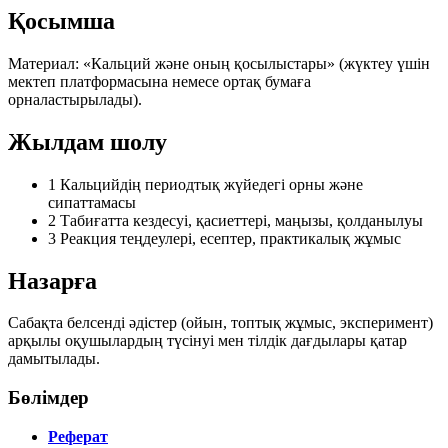
Қосымша
Материал: «Кальций және оның қосылыстары» (жүктеу үшін
мектеп платформасына немесе ортақ бумаға
орналастырылады).
Жылдам шолу
1
Кальцийдің периодтық жүйедегі орны және
сипаттамасы
2
Табиғатта кездесуі, қасиеттері, маңызы, қолданылуы
3
Реакция теңдеулері, есептер, практикалық жұмыс
Назарға
Сабақта белсенді әдістер (ойын, топтық жұмыс, эксперимент)
арқылы оқушылардың түсінуі мен тілдік дағдылары қатар
дамытылады.
Бөлімдер
Реферат