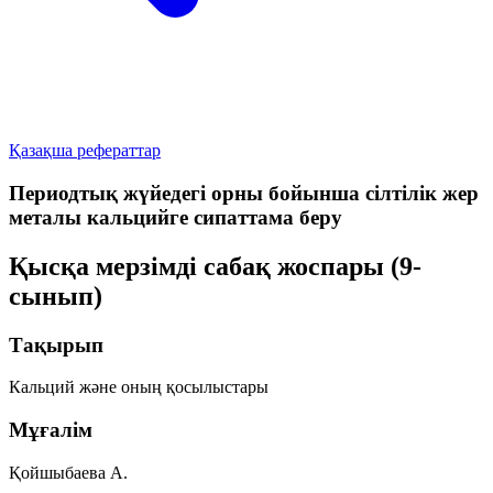
Қазақша рефераттар
Периодтық жүйедегі орны бойынша сілтілік жер
металы кальцийге сипаттама беру
Қысқа мерзімді сабақ жоспары (9-
сынып)
Тақырып
Кальций және оның қосылыстары
Мұғалім
Қойшыбаева А.