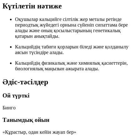
Күтілетін нәтиже
Оқушылар кальцийге сілтілік жер металы ретінде
периодтық жүйедегі орнына сүйеніп сипаттама бере
алады және оның қосылыстарының генетикалық
қатарын анықтайды.
Кальцийдің табиғи қорларын біледі және қолданылу
аясын түсіндіре алады.
Кальцийдің физикалық және химиялық қасиеттерін,
биологиялық маңызын ажырата алады.
Әдіс-тәсілдер
Ой түрткі
Бинго
Танымдық ойын
«Құрастыр, одан кейін жауап бер»