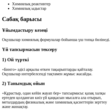
Химиялық реактивтер
Химиялық ыдыстар
Сабақ барысы
Ұйымдастыру кезеңі
Оқушылар химиялық формулалар бойынша үш топқа бөлінеді.
Үй тапсырмасын тексеру
1) Ой түрткі
«Бинго» әдісі арқылы өткен тақырыптарды қайталау.
Оқушылар интербелсенді тақтамен жұмыс жасайды.
2) Танымдық ойын
«Құрастыр, одан кейін жауап бер» тапсырмасы: қазақ халқы
ертеден қолданған киіз үй қаңқасын мысалға ала отырып,
металдардың физикалық және химиялық қасиеттерін зерттеу
және жинақтау.