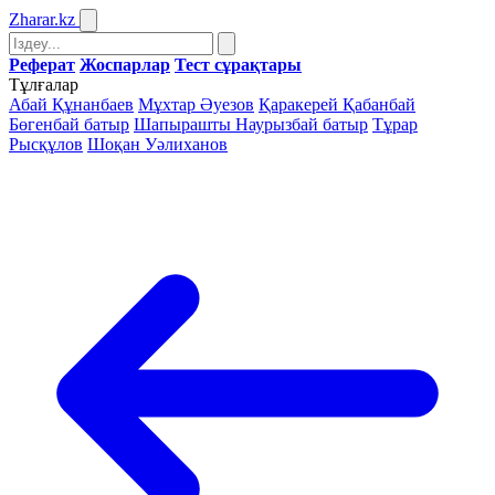
Zharar
.kz
Реферат
Жоспарлар
Тест сұрақтары
Тұлғалар
Абай Құнанбаев
Мұхтар Әуезов
Қаракерей Қабанбай
Бөгенбай батыр
Шапырашты Наурызбай батыр
Тұрар
Рысқұлов
Шоқан Уәлиханов