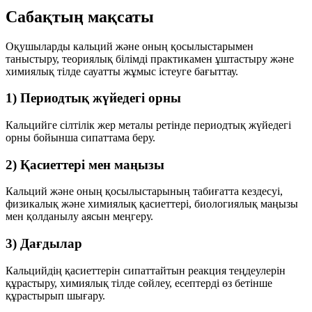
Сабақтың мақсаты
Оқушыларды кальций және оның қосылыстарымен
таныстыру, теориялық білімді практикамен ұштастыру және
химиялық тілде сауатты жұмыс істеуге бағыттау.
1) Периодтық жүйедегі орны
Кальцийге сілтілік жер металы ретінде периодтық жүйедегі
орны бойынша сипаттама беру.
2) Қасиеттері мен маңызы
Кальций және оның қосылыстарының табиғатта кездесуі,
физикалық және химиялық қасиеттері, биологиялық маңызы
мен қолданылу аясын меңгеру.
3) Дағдылар
Кальцийдің қасиеттерін сипаттайтын реакция теңдеулерін
құрастыру, химиялық тілде сөйлеу, есептерді өз бетінше
құрастырып шығару.