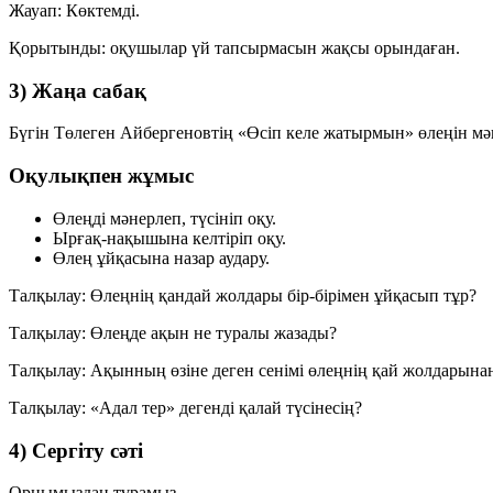
Жауап:
Көктемді.
Қорытынды: оқушылар үй тапсырмасын жақсы орындаған.
3) Жаңа сабақ
Бүгін Төлеген Айбергеновтің «Өсіп келе жатырмын» өлеңін мә
Оқулықпен жұмыс
Өлеңді мәнерлеп, түсініп оқу.
Ырғақ-нақышына келтіріп оқу.
Өлең ұйқасына назар аудару.
Талқылау:
Өлеңнің қандай жолдары бір-бірімен ұйқасып тұр?
Талқылау:
Өлеңде ақын не туралы жазады?
Талқылау:
Ақынның өзіне деген сенімі өлеңнің қай жолдарына
Талқылау:
«Адал тер» дегенді қалай түсінесің?
4) Сергіту сәті
Орнымыздан тұрамыз,