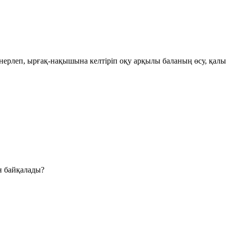
нерлеп, ырғақ-нақышына келтіріп оқу арқылы баланың өсу, қалы
н байқалады?