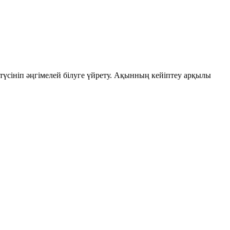
үсініп әңгімелей білуге үйрету. Ақынның кейіптеу арқылы