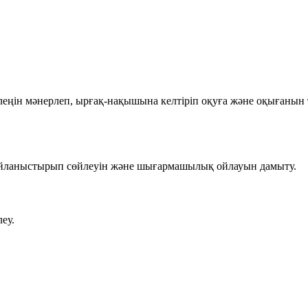
ңін мәнерлеп, ырғақ-нақышына келтіріп оқуға және оқығанын т
айланыстырып сөйлеуін және шығармашылық ойлауын дамыту.
леу.