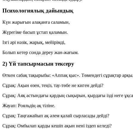
Психологиялық дайындық
Күн жарығын алақанға саламын,
Жүрегіме басып ұстап қаламын.
Ізгі әрі нәзік, жарық, мейірімді,
Болып кетер сонда дереу жан-жағым.
2) Үй тапсырмасын тексеру
Өткен сабақ тақырыбы: «Аппақ қыс». Төмендегі сұрақтар арқ
Сұрақ:
Ақын өзен, теңіз, тау-төбе не киген дейді?
Сұрақ:
Аяқ астындағы қардың сықырын, қырдағы ізді неге ұқс
Жауап:
Рояльдің ақ тіліне.
Сұрақ:
Таңғажайып ақ әлем қалай сырласады дейді?
Сұрақ:
Омбылап қарды кешіп ақын нені іздеп келеді?