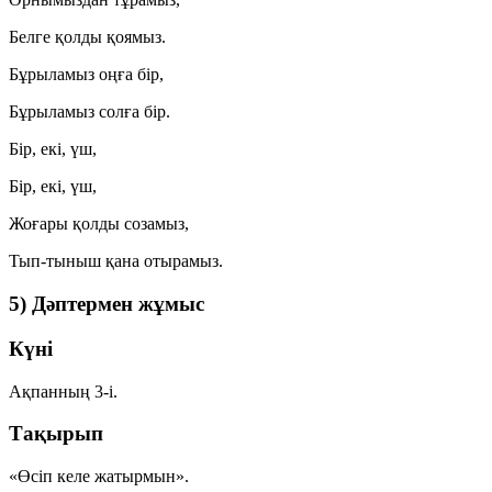
Белге қолды қоямыз.
Бұрыламыз оңға бір,
Бұрыламыз солға бір.
Бір, екі, үш,
Бір, екі, үш,
Жоғары қолды созамыз,
Тып-тыныш қана отырамыз.
5) Дәптермен жұмыс
Күні
Ақпанның 3-і.
Тақырып
«Өсіп келе жатырмын».