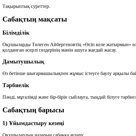
Тақырыптық суреттер.
Сабақтың мақсаты
Білімділік
Оқушыларды Төлеген Айбергеновтің «Өсіп келе жатырмын» өле
қолданған әсерлі сөздерінің мәнін ашуға жағдай жасау.
Дамытушылық
Өз бетінше шығармашылықпен жұмыс істеуге баулу арқылы б
Тәрбиелік
Пәнді, мұғалімді және бір-бірін сыйлауға, тыңдай білуге тәрбие
Сабақтың барысы
1) Ұйымдастыру кезеңі
Оқушылардың назарын сабаққа аудару.