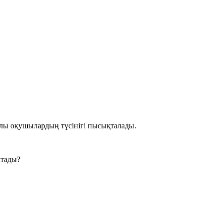
ылы оқушылардың түсінігі пысықталады.
атады?