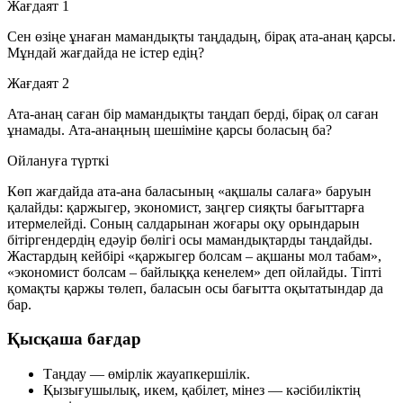
Жағдаят 1
Сен өзіңе ұнаған мамандықты таңдадың, бірақ ата-анаң қарсы.
Мұндай жағдайда не істер едің?
Жағдаят 2
Ата-анаң саған бір мамандықты таңдап берді, бірақ ол саған
ұнамады. Ата-анаңның шешіміне қарсы боласың ба?
Ойлануға түрткі
Көп жағдайда ата-ана баласының «ақшалы салаға» баруын
қалайды: қаржыгер, экономист, заңгер сияқты бағыттарға
итермелейді. Соның салдарынан жоғары оқу орындарын
бітіргендердің едәуір бөлігі осы мамандықтарды таңдайды.
Жастардың кейбірі «қаржыгер болсам – ақшаны мол табам»,
«экономист болсам – байлыққа кенелем» деп ойлайды. Тіпті
қомақты қаржы төлеп, баласын осы бағытта оқытатындар да
бар.
Қысқаша бағдар
Таңдау — өмірлік жауапкершілік.
Қызығушылық, икем, қабілет, мінез — кәсібиліктің