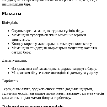
шешімдердің бірі.
Мақсаты
Білімділік
Оқушыларға мамандық туралы түсінік беру.
Мамандық түрлерімен және маман иелерімен
таныстыру.
Қолдау көрсету, жоспарды нақтылауға көмектесу.
Мамандық таңдаудың қыр-сырын меңгерту, кәсіптік
бағдар беру.
Дамытушылық
Өз қалауына сай мамандықты дұрыс таңдауға баулу.
Мақсат қоя білуге және икемділікті дамытуға үйрету.
Тәрбиелік
Терең білім алуға, үздіксіз еңбек етуге дағдыландырып,
тұлғалық өсудің алғышарттарын қалыптастыру; елге өз үлесін
қоса алатын адал маман болуға тәрбиелеу.
Әдіс-тәсілдер және көрнекілік