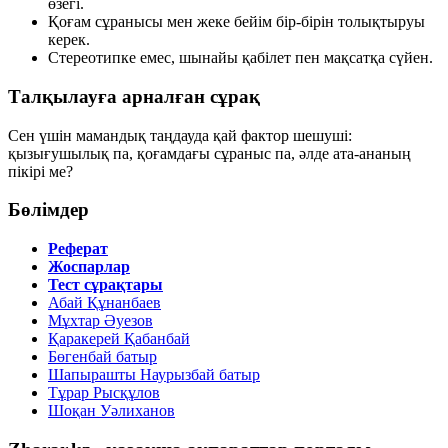
өзегі.
Қоғам сұранысы мен жеке бейім бір-бірін толықтыруы
керек.
Стереотипке емес, шынайы қабілет пен мақсатқа сүйен.
Талқылауға арналған сұрақ
Сен үшін мамандық таңдауда қай фактор шешуші:
қызығушылық па, қоғамдағы сұраныс па, әлде ата-ананың
пікірі ме?
Бөлімдер
Реферат
Жоспарлар
Тест сұрақтары
Абай Құнанбаев
Мұхтар Әуезов
Қаракерей Қабанбай
Бөгенбай батыр
Шапырашты Наурызбай батыр
Тұрар Рысқұлов
Шоқан Уәлиханов