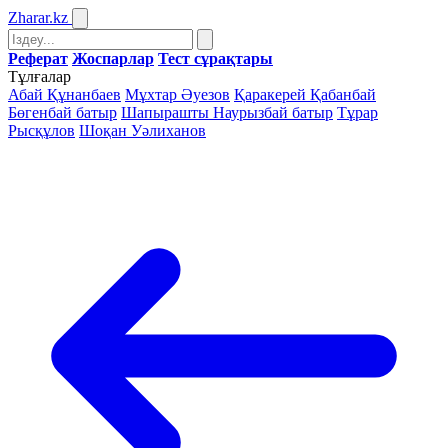
Zharar
.kz
Реферат
Жоспарлар
Тест сұрақтары
Тұлғалар
Абай Құнанбаев
Мұхтар Әуезов
Қаракерей Қабанбай
Бөгенбай батыр
Шапырашты Наурызбай батыр
Тұрар
Рысқұлов
Шоқан Уәлиханов