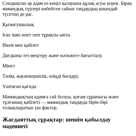
Сондықтан әр адам өз көңіл қалауына құлақ асуы керек. Бірақ
мамандық түрлері көбейген сайын таңдаудың қиындай
түсетіні де рас.
Қызығушылық
Іске ішкі ниет пен тұрақты ынта.
Икем мен қабілет
Дағдыны тез меңгеру және нәтижеге бағытталу.
Мінез
Төзім, жауапкершілік, өзіңді басқару.
Үштаған қағида
Мамандықтың адамға сай болуы, қоғам сұранысы және
тұлғаның қабілеті — мамандық таңдауда бірін-бірі
толықтыратын үш фактор.
Жағдаяттық сұрақтар: шешім қабылдау
мәдениеті