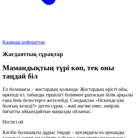
Қазақша рефераттар
Жағдаяттық сұрақтар
Мамандықтың түрі көп, тек оны
таңдай біл
Ел болашағы – жастардың қолында. Жастардың өрісті ойы,
өркенді ісі, табанды тіршілігі біліммен ұштасқан білік арқылы
ғана биік белестерге жетелейді. Сондықтан «Өскенде кім
болғың келеді?» деген сұрақ – жай әңгіме емес, өмірлік
бағытты айқындайтын маңызды ойланыс.
Негізгі ой
Кәсіби болашақты дұрыс таңдау – қоғамдағы өз орныңды
танудың негізі әрі өмірлік табысқа әсер ететін ең маңызды