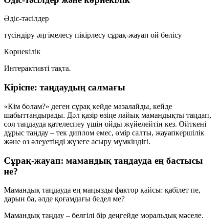
Әдіс-тәсілдер
түсіндіру
әңгімелесу
пікірлесу
сұрақ-жауап
ой бөлісу
Көрнекілік
Интерактивті тақта.
Кіріспе: таңдаудың салмағы
«Кім болам?» деген сұрақ кейде мазалайды, кейде
шабыттандырады. Дәл қазір өзіңе лайық мамандықты таңдап,
сол таңдауда қателеспеу үшін ойды жүйелейтін кез. Өйткені
дұрыс таңдау – тек диплом емес, өмір салты, жауапкершілік
және өз әлеуетіңді жүзеге асыру мүмкіндігі.
Сұрақ-жауап: мамандық таңдауда ең бастысы
не?
Мамандық таңдауда ең маңызды фактор қайсы: қабілет пе,
дарын ба, әлде қоғамдағы бедел ме?
Мамандық таңдау – белгілі бір деңгейде моральдық мәселе.