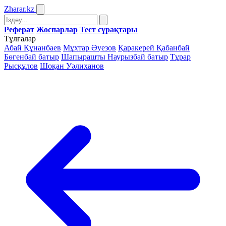
Zharar
.kz
Реферат
Жоспарлар
Тест сұрақтары
Тұлғалар
Абай Құнанбаев
Мұхтар Әуезов
Қаракерей Қабанбай
Бөгенбай батыр
Шапырашты Наурызбай батыр
Тұрар
Рысқұлов
Шоқан Уәлиханов