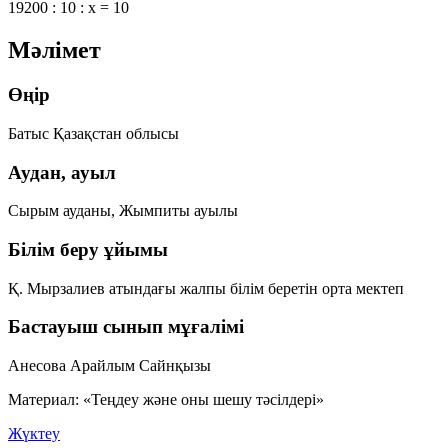
19200 : 10 : x = 10
Мәлімет
Өңір
Батыс Қазақстан облысы
Аудан, ауыл
Сырым ауданы, Жымпиты ауылы
Білім беру ұйымы
Қ. Мырзалиев атындағы жалпы білім беретін орта мектеп
Бастауыш сынып мұғалімі
Анесова Арайлым Сайнқызы
Материал: «Теңдеу және оны шешу тәсілдері»
Жүктеу