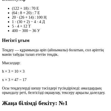
(122 + 18) : 70
Е
(64 : 8 + 20) : 7
Е
20 · (26 + 14) : 100
Ң
1 · (30 + 2) − 4 · 4
Д
5 · 4 + 12
Т
400 − 300 − 36
У
Негізгі ұғым
Теңдеу
— құрамында әріп (айнымалы) болатын, сол әріптің
мәнін табуды талап ететін теңдік.
Мысалдар:
h × 3 = 10 × 3
x × 3 = 47 − 17
Осы теңдеулерді шешу тәсілдері түсіндіріледі: амалдардың
орындалу реті, белгісізді оқшаулау, тексеру арқылы дәлелдеу.
Жаңа білімді бекіту: №1