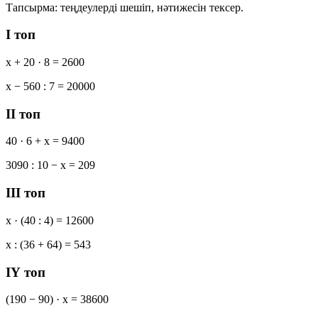
Тапсырма:
теңдеулерді шешіп, нәтижесін тексер.
І топ
x + 20 · 8 = 2600
x − 560 : 7 = 20000
ІІ топ
40 · 6 + x = 9400
3090 : 10 − x = 209
ІІІ топ
x · (40 : 4) = 12600
x : (36 + 64) = 543
ІҮ топ
(190 − 90) · x = 38600