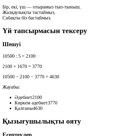
Бір, екі, үш — отырамыз тып-тыныш.
Жалқаулықты тастаймыз,
Сабақты біз бастаймыз.
Үй тапсырмасын тексеру
Шешуі
10500 : 5 = 2100
2100 + 1670 = 3770
10500 − 2100 − 3770 = 4630
Жауабы:
Әдебиет
2100
Көркем әдебиет
3770
Қалғаны
4630
Қызығушылықты ояту
Есептеулер