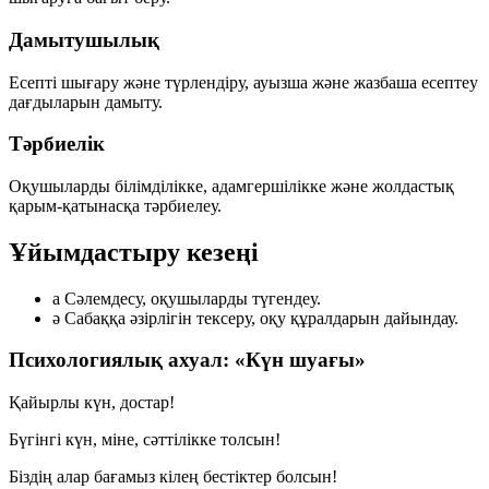
Дамытушылық
Есепті шығару және түрлендіру, ауызша және жазбаша есептеу
дағдыларын дамыту.
Тәрбиелік
Оқушыларды білімділікке, адамгершілікке және жолдастық
қарым-қатынасқа тәрбиелеу.
Ұйымдастыру кезеңі
а
Сәлемдесу, оқушыларды түгендеу.
ә
Сабаққа әзірлігін тексеру, оқу құралдарын дайындау.
Психологиялық ахуал: «Күн шуағы»
Қайырлы күн, достар!
Бүгінгі күн, міне, сәттілікке толсын!
Біздің алар бағамыз кілең бестіктер болсын!