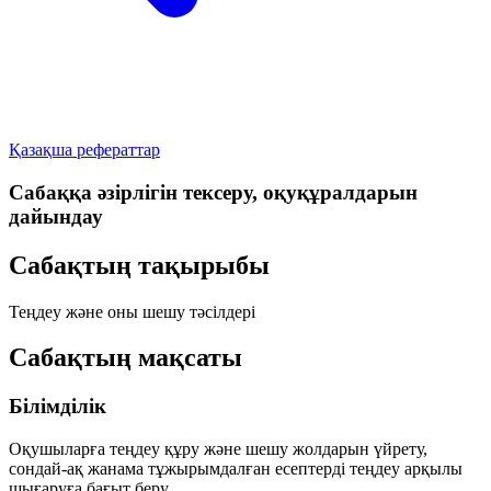
Қазақша рефераттар
Сабаққа әзірлігін тексеру, оқуқұралдарын
дайындау
Сабақтың тақырыбы
Теңдеу және оны шешу тәсілдері
Сабақтың мақсаты
Білімділік
Оқушыларға теңдеу құру және шешу жолдарын үйрету,
сондай-ақ жанама тұжырымдалған есептерді теңдеу арқылы
шығаруға бағыт беру.