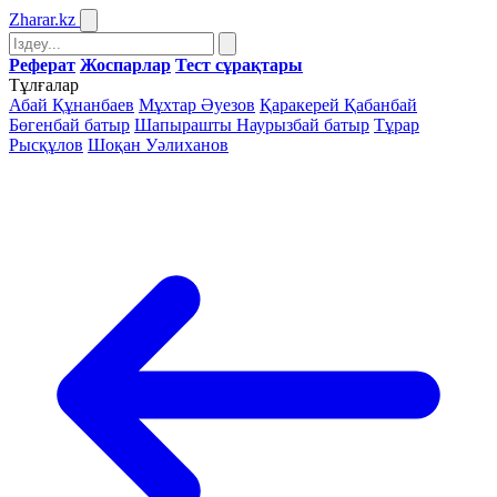
Zharar
.kz
Реферат
Жоспарлар
Тест сұрақтары
Тұлғалар
Абай Құнанбаев
Мұхтар Әуезов
Қаракерей Қабанбай
Бөгенбай батыр
Шапырашты Наурызбай батыр
Тұрар
Рысқұлов
Шоқан Уәлиханов