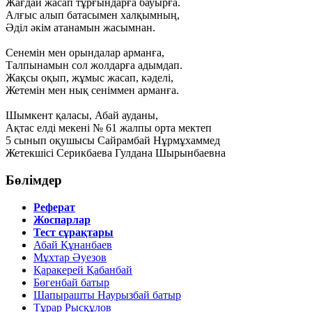
Жағдай жасап тұрғындарға бауырға.
Алғыс алып батасымен халқымның,
Әділ әкім атанамын жасымнан.
Сенемін мен орындалар арманға,
Талпынамын сол жолдарға адымдап.
Жақсы оқып, жұмыс жасап, кәделі,
Жетемін мен нық сеніммен арманға.
Шымкент қаласы, Абай ауданы,
Ақтас елді мекені № 61 жалпы орта мектеп
5 сынып оқушысы Сайрамбай Нұрмұхаммед
Жетекшісі Серикбаева Гулдана Шырынбаевна
Бөлімдер
Реферат
Жоспарлар
Тест сұрақтары
Абай Құнанбаев
Мұхтар Әуезов
Қаракерей Қабанбай
Бөгенбай батыр
Шапырашты Наурызбай батыр
Тұрар Рысқұлов