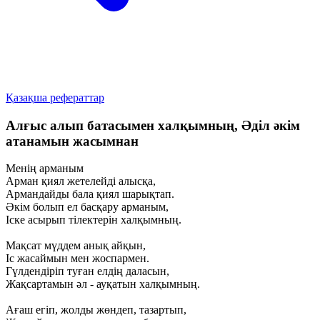
Қазақша рефераттар
Алғыс алып батасымен халқымның, Әділ әкім
атанамын жасымнан
Менің арманым
Арман қиял жетелейді алысқа,
Армандайды бала қиял шарықтап.
Әкім болып ел басқару арманым,
Іске асырып тілектерін халқымның.
Мақсат мүддем анық айқын,
Іс жасаймын мен жоспармен.
Гүлдендіріп туған елдің даласын,
Жақсартамын әл - ауқатын халқымның.
Ағаш егіп, жолды жөндеп, тазартып,