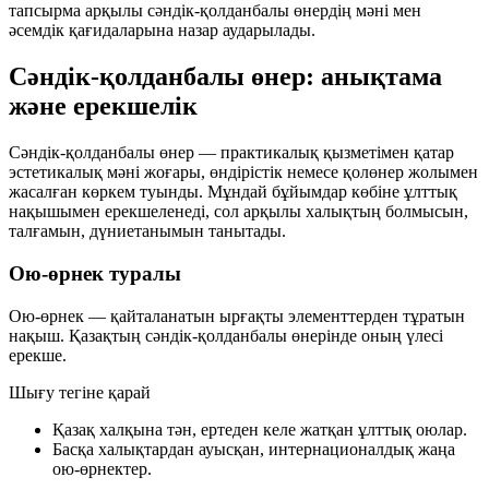
тапсырма арқылы сәндік-қолданбалы өнердің мәні мен
әсемдік қағидаларына назар аударылады.
Сәндік-қолданбалы өнер: анықтама
және ерекшелік
Сәндік-қолданбалы өнер
— практикалық қызметімен қатар
эстетикалық мәні жоғары, өндірістік немесе қолөнер жолымен
жасалған көркем туынды. Мұндай бұйымдар көбіне
ұлттық
нақышымен
ерекшеленеді, сол арқылы халықтың болмысын,
талғамын, дүниетанымын танытады.
Ою-өрнек туралы
Ою-өрнек
— қайталанатын ырғақты элементтерден тұратын
нақыш. Қазақтың сәндік-қолданбалы өнерінде оның үлесі
ерекше.
Шығу тегіне қарай
Қазақ халқына тән, ертеден келе жатқан ұлттық оюлар.
Басқа халықтардан ауысқан, интернационалдық жаңа
ою-өрнектер.