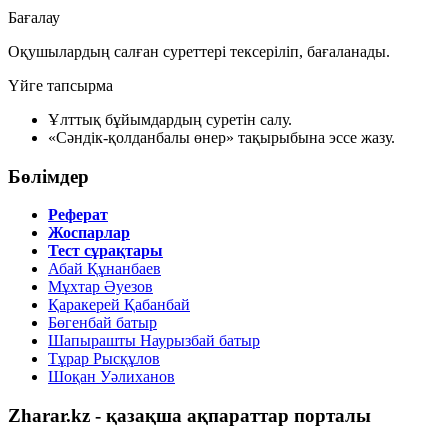
Бағалау
Оқушылардың салған суреттері тексеріліп, бағаланады.
Үйге тапсырма
Ұлттық бұйымдардың суретін салу.
«Сәндік-қолданбалы өнер» тақырыбына эссе жазу.
Бөлімдер
Реферат
Жоспарлар
Тест сұрақтары
Абай Құнанбаев
Мұхтар Әуезов
Қаракерей Қабанбай
Бөгенбай батыр
Шапырашты Наурызбай батыр
Тұрар Рысқұлов
Шоқан Уәлиханов
Zharar.kz - қазақша ақпараттар порталы