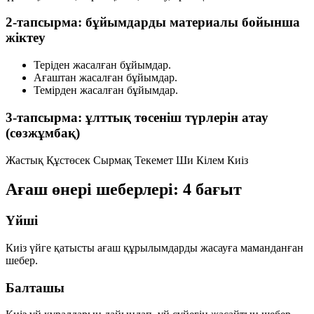
2-тапсырма: бұйымдарды материалы бойынша
жіктеу
Теріден жасалған бұйымдар.
Ағаштан жасалған бұйымдар.
Темірден жасалған бұйымдар.
3-тапсырма: ұлттық төсеніш түрлерін атау
(сөзжұмбақ)
Жастық
Құстөсек
Сырмақ
Текемет
Ши
Кілем
Киіз
Ағаш өнері шеберлері: 4 бағыт
Үйші
Киіз үйге қатысты ағаш құрылымдарды жасауға маманданған
шебер.
Балташы