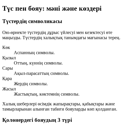
Түс пен бояу: мәні және көздері
Түстердің символикасы
Ою-өрнекте түстердің дұрыс үйлесуі мен кезектесуі өте
маңызды. Түстердің халықтық танымдағы мағынасы терең.
Көк
Аспанның символы.
Қызыл
Оттың, күннің символы.
Сары
Ақыл-парасаттың символы.
Қара
Жердің символы.
Жасыл
Жастықтың, көктемнің символы.
Халық шеберлері өсімдік жапырақтары, қабықтары және
тамырларынан алынған табиғи бояуларды көп қолданған.
Қолөнердегі бояудың 3 түрі