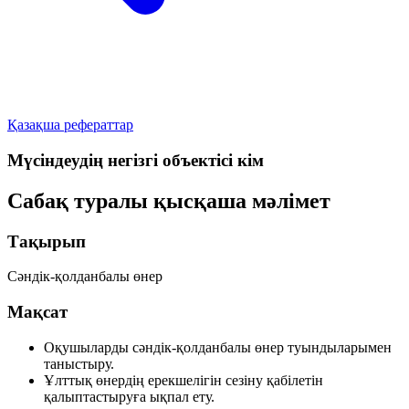
Қазақша рефераттар
Мүсіндеудің негізгі объектісі кім
Сабақ туралы қысқаша мәлімет
Тақырып
Сәндік-қолданбалы өнер
Мақсат
Оқушыларды сәндік-қолданбалы өнер туындыларымен
таныстыру.
Ұлттық өнердің ерекшелігін сезіну қабілетін
қалыптастыруға ықпал ету.