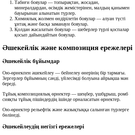
Табиғи бояулар
— топырақтан, жосадан,
минералдардан, өсімдік жемістерінен, малдың қанымен
бауырынан алынатын түрлер.
Химиялық жолмен өндірілетін бояулар
— алуан түсті
ұнтақ және басқа заманауи бояулар.
Қолдан жасалатын бояулар
— шеберлер түрлі қоспалар
қосып дайындайтын бояулар.
Әшекейлік және композиция ережелері
Әшекейлік бұйымдар
Ою-өрнекпен әшекейлеу — бейнелеу өнерінің бір тармағы.
Зергерлер бұйымның сәнді, үйлесімді болуына айрықша мән
береді.
Тұйық композициялық өрнектер
— шеңбер, үшбұрыш, ромб
сияқты тұйық пішіндердің ішінде орналасатын өрнектер.
Ою-өрнектер
рельефтік
және
жазықтыққа салынған
түрлерге
бөлінеді.
Әшекейлеудің негізгі ережелері