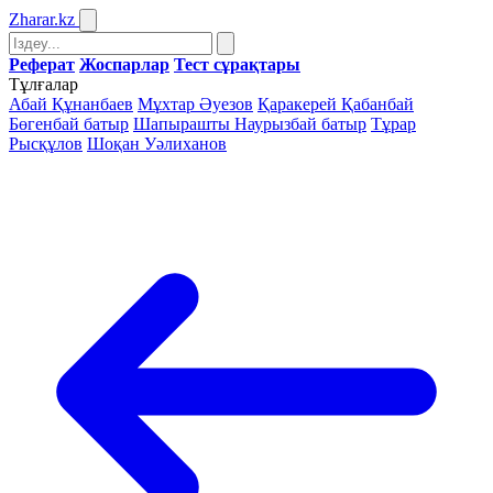
Zharar
.kz
Реферат
Жоспарлар
Тест сұрақтары
Тұлғалар
Абай Құнанбаев
Мұхтар Әуезов
Қаракерей Қабанбай
Бөгенбай батыр
Шапырашты Наурызбай батыр
Тұрар
Рысқұлов
Шоқан Уәлиханов