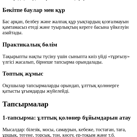
Бекітпе баулар мен құр
Бас арқан
,
белбеу
және
жалпақ құр
уықтардың қозғалмауын
қамтамасыз етеді және туырлықтың кереге басына үйкелуін
азайтады.
Практикалық бөлім
Тақырыпты нақты түсіну үшін сыныпта киіз үйді «тұрғызу»
үлгісі жасалып, бірнеше тапсырма орындалады.
Топтық жұмыс
Оқушылар тапсырмаларды орындап, ұлттық қолөнерге
қатысты ұғымдарды жүйелейді.
Тапсырмалар
1-тапсырма: ұлттық қолөнер бұйымдарын атау
Мысалдар:
білезік
,
мосы
,
самаурын
,
кебеже
,
тостаған
,
таға
,
ұршық
,
тегене
,
торсық
,
тон
,
көсеу
,
ер-тоқым
және т.б.