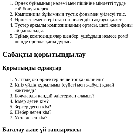
Өрнек бұйымның көлемі мен пішініне міндетті түрде
сай болуы керек.
Композиция бұйымның түстік фонымен үйлесуі тиіс.
Өрнек элементтері өзара тепе-теңдік сақтауы қажет.
Түстер арқылы композицияның ортасы, шеті және фоны
айқындалады.
Тұйық композициялар шеңбер, үшбұрыш немесе ромб
ішінде орналасқаны дұрыс.
Сабақты қорытындылау
Қорытынды сұрақтар
Ұлттық ою-өрнектер неше топқа бөлінеді?
Киіз үйдің құрылымы (сүйегі мен жабуы) қалай
жіктеледі?
Бояуларды қандай әдістермен аламыз?
Ісмер деген кім?
Зергер деген кім?
Шебер деген кім?
Ұста деген кім?
Бағалау және үй тапсырмасы