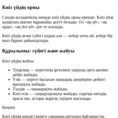
Киіз үйдің орны
Сәндік-қолданбалы өнерде
киіз үйдің
орны ерекше. Киіз үйді
қазақтың
шағын мұражайы
деуге болады. Ол «ақ үй», «ақ
орда», «ақ боз үй» деп те аталады.
Киіз үйдің ағаш сүйегі алдын ала — кейде
алты ай
, кейде
бір
жыл
бұрын дайындалады.
Құрылымы: сүйегі және жабуы
Киіз үйдің жабуы
Туырлық
— керегенің іргесінен уықтың орта шеніне
дейін жабады.
Үзік
— кереге басынан шаңырақ шеңберіне дейінгі
аралықты жабады.
Түндік
— шаңырақты жабады.
Киіз есік
— сықырлауықты жабады; сыртқы киіздің
арасы ши, астары жарғақ теріден жасалады.
Кеңеюі
Киіз үйдің кеңдігі
кереге санының
артуына байланысты.