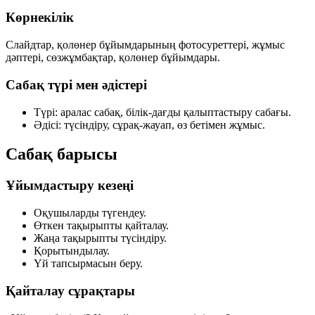
Көрнекілік
Слайдтар, қолөнер бұйымдарының фотосуреттері, жұмыс
дәптері, сөзжұмбақтар, қолөнер бұйымдары.
Сабақ түрі мен әдістері
Түрі: аралас сабақ, білік-дағды қалыптастыру сабағы.
Әдісі: түсіндіру, сұрақ-жауап, өз бетімен жұмыс.
Сабақ барысы
Ұйымдастыру кезеңі
Оқушыларды түгендеу.
Өткен тақырыпты қайталау.
Жаңа тақырыпты түсіндіру.
Қорытындылау.
Үй тапсырмасын беру.
Қайталау сұрақтары