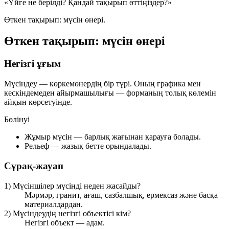
«Үйге не берілді? Қандай тақырып өттіңіздер?»
Өткен тақырып:
мүсін өнері
.
Өткен тақырып: мүсін өнері
Негізгі ұғым
Мүсіндеу
— көркемөнердің бір түрі. Оның графика мен
кескіндемеден айырмашылығы — форманың толық көлемін
айқын көрсетуінде.
Бөлінуі
Жұмыр мүсін
— барлық жағынан қарауға болады.
Рельеф
— жазық бетте орындалады.
Сұрақ-жауап
1) Мүсіншілер мүсінді неден жасайды?
Мәрмәр, гранит, ағаш, сазбалшық, ермексаз және басқа
материалдардан.
2) Мүсіндеудің негізгі объектісі кім?
Негізгі объект — адам.