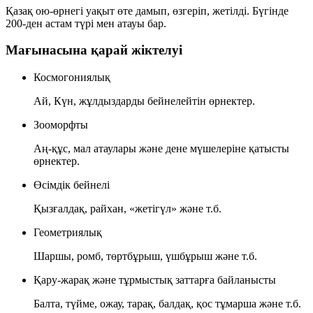
Қазақ ою-өрнегі уақыт өте дамып, өзгеріп, жетілді. Бүгінде
200-ден астам
түрі мен атауы бар.
Мағынасына қарай жіктелуі
Космогониялық
Ай, Күн, жұлдыздарды бейнелейтін өрнектер.
Зооморфты
Аң-құс, мал атаулары және дене мүшелеріне қатысты
өрнектер.
Өсімдік бейнелі
Қызғалдақ, райхан, «жетігүл» және т.б.
Геометриялық
Шаршы, ромб, төртбұрыш, үшбұрыш және т.б.
Қару-жарақ және тұрмыстық заттарға байланысты
Балта, түйме, ожау, тарақ, балдақ, қос тұмарша және т.б.