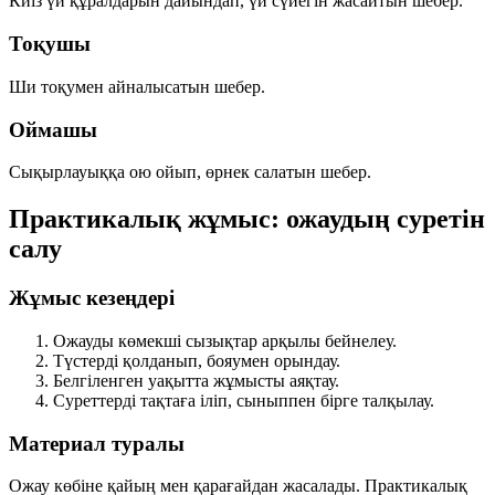
Киіз үй құралдарын дайындап, үй сүйегін жасайтын шебер.
Тоқушы
Ши тоқумен айналысатын шебер.
Оймашы
Сықырлауыққа ою ойып, өрнек салатын шебер.
Практикалық жұмыс: ожаудың суретін
салу
Жұмыс кезеңдері
Ожауды көмекші сызықтар арқылы бейнелеу.
Түстерді қолданып, бояумен орындау.
Белгіленген уақытта жұмысты аяқтау.
Суреттерді тақтаға іліп, сыныппен бірге талқылау.
Материал туралы
Ожау көбіне
қайың
мен
қарағайдан
жасалады. Практикалық