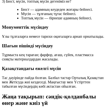
3) Бюст, мүсін, топтық мүсін дегеніміз не?
Бюст
— адамның кеудеден жоғары бейнесі.
Мүсін
— тұлғаның тұтас бейнесі.
Топтық мүсін
— бірнеше адамның бейнесі.
Монументтік мүсіндеу
Ұлы тұлғаларға немесе тарихи оқиғаларға арнап орнатылады.
Шағын пішінді мүсіндеу
Тұрмыста кең тараған; фарфор, ағаш, сүйек, пластмасса
сияқты материалдардан жасалады.
Қазақстандағы ежелгі мүсін
Тас дәуірінде пайда болған. Балбал тастар Орталық Қазақстан
мен Жетісуда жиі кездеседі. Маңғыстау мен Үстірттен
табылған мүсіндердің көбі әктастан ойылған.
Жаңа тақырып: сәндік-қолданбалы
өнер және киіз үй