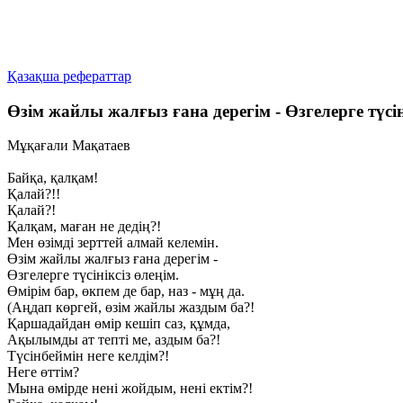
Қазақша рефераттар
Өзім жайлы жалғыз ғана дерегім - Өзгелерге түсін
Мұқағали Мақатаев
Байқа, қалқам!
Қалай?!!
Қалай?!
Қалқам, маған не дедің?!
Meн өзімді зерттей алмай келемін.
Өзім жайлы жалғыз ғана дерегім -
Өзгелерге түсініксіз өлеңім.
Өмірім бар, өкпем де бар, наз - мұң да.
(Аңдап көргей, өзім жайлы жаздым ба?!
Қаршадайдан өмір кешіп саз, құмда,
Ақылымды ат тепті ме, аздым ба?!
Түсінбеймін неге келдім?!
Heгe өттім?
Мына өмірде нені жойдым, нені ектім?!