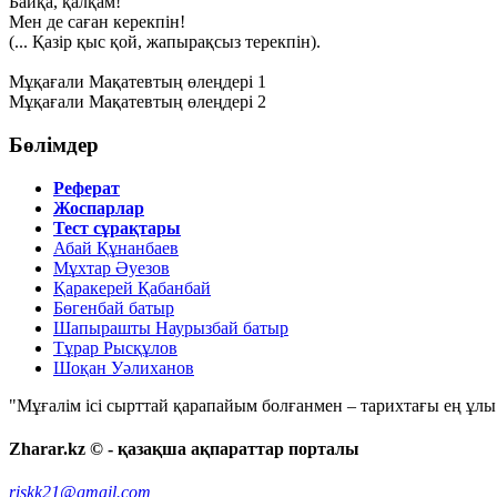
Байқа, қалқам!
Мен де саған керекпін!
(... Қазір қыс қой, жапырақсыз терекпін).
Мұқағали Мақатевтың өлеңдері 1
Мұқағали Мақатевтың өлеңдері 2
Бөлімдер
Реферат
Жоспарлар
Тест сұрақтары
Абай Құнанбаев
Мұхтар Әуезов
Қаракерей Қабанбай
Бөгенбай батыр
Шапырашты Наурызбай батыр
Тұрар Рысқұлов
Шоқан Уәлиханов
"Мұғалім ісі сырттай қарапайым болғанмен – тарихтағы ең ұлы і
Zharar.kz © - қазақша ақпараттар порталы
riskk21@gmail.com