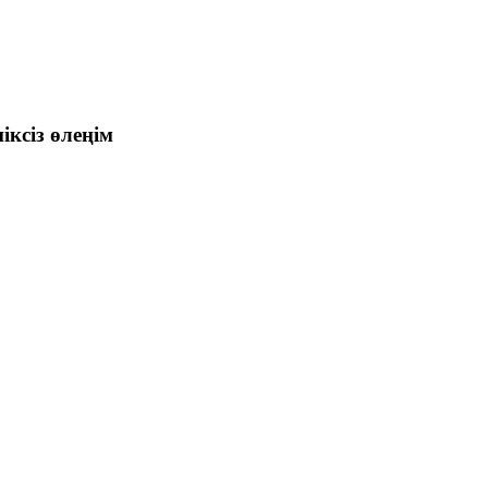
іксіз өлеңім