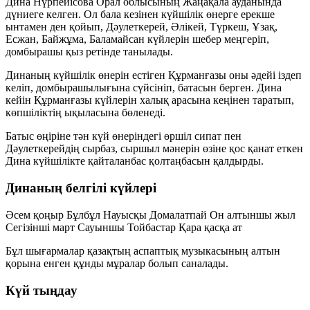
Дина Нүрпейісова Орал облысының Жаңақала ауданында
дүниеге келген. Ол бала кезінен күйшілік өнерге ерекше
ынтамен ден қойып, Дәулеткерей, Әлікей, Түркеш, Ұзақ,
Есжан, Байжұма, Баламайсан күйлерін шебер меңгеріп,
домбырашы қыз ретінде танылады.
Динаның күйшілік өнерін естіген Құрманғазы оны әдейі іздеп
келіп, домбырашылығына сүйсініп, батасын берген. Дина
кейін Құрманғазы күйлерін халық арасына кеңінен таратып,
көпшіліктің ықыласына бөленеді.
Батыс өңіріне тән күй өнеріндегі өршіл сипат пен
Дәулеткерейдің сырбаз, сыршыл мәнерін өзіне қос қанат еткен
Дина күйшілікте қайталанбас қолтаңбасын қалдырды.
Динаның белгілі күйлері
Әсем қоңыр
Бұлбұл
Науысқы
Домалатпай
Он алтыншы жыл
Сегізінші март
Сауыншы
Тойбастар
Қара қасқа ат
Бұл шығармалар қазақтың аспаптық музыкасының алтын
қорына енген құнды мұралар болып саналады.
Күй тыңдау