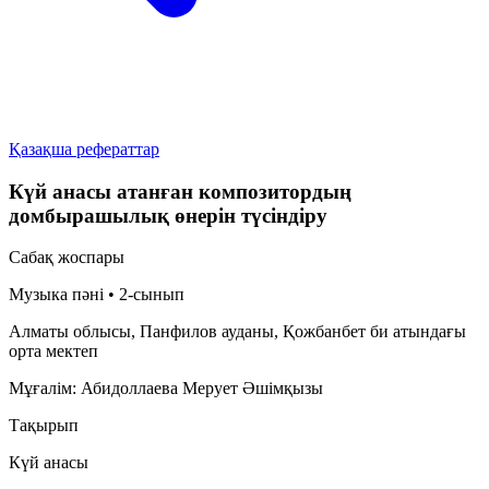
Қазақша рефераттар
Күй анасы атанған композитордың
домбырашылық өнерін түсіндіру
Сабақ жоспары
Музыка пәні • 2-сынып
Алматы облысы, Панфилов ауданы, Қожбанбет би атындағы
орта мектеп
Мұғалім:
Абидоллаева Мерует Әшімқызы
Тақырып
Күй анасы