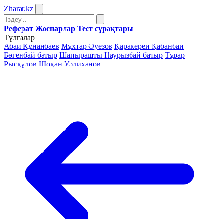
Zharar
.kz
Реферат
Жоспарлар
Тест сұрақтары
Тұлғалар
Абай Құнанбаев
Мұхтар Әуезов
Қаракерей Қабанбай
Бөгенбай батыр
Шапырашты Наурызбай батыр
Тұрар
Рысқұлов
Шоқан Уәлиханов