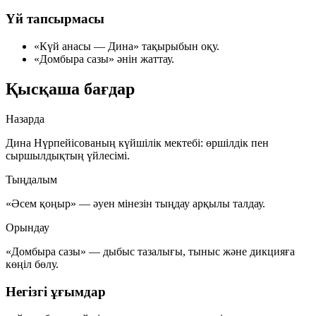
Үй тапсырмасы
«Күй анасы — Дина» тақырыбын оқу.
«Домбыра сазы» әнін жаттау.
Қысқаша бағдар
Назарда
Дина Нүрпейісованың күйшілік мектебі: өршілдік пен
сыршылдықтың үйлесімі.
Тыңдалым
«Әсем қоңыр» — әуен мінезін тыңдау арқылы талдау.
Орындау
«Домбыра сазы» — дыбыс тазалығы, тыныс және дикцияға
көңіл бөлу.
Негізгі ұғымдар