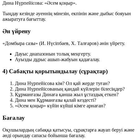
Дина Нүрпейісова:
«Әсем қоңыр»
.
Тыңдау кезінде әуеннің мінезін, екпінін және дыбыс бояуын
ажыратуға бағыттау.
Ән үйрену
«Домбыра сазы»
(И. Нүсіпбаев, Х. Талғаров) әнін үйрету.
Дауыс диапазонын толық меңгерту.
Ауызды дұрыс ашып-жабуын қадағалау.
4) Сабақты қорытындылау (сұрақтар)
Дина Нүрпейісова кім? Ол қай жерде туған?
Дина Нүрпейісованың қандай күйлерін білесіңдер?
Құрманғазы Динаға қанша жыл ұстаздық еткен?
Дина мен Құрманғазы қалай кездесті?
«Әсем қоңыр» күйін күйші кімге арнаған?
Бағалау
Оқушылардың сабаққа қатысуы, сұрақтарға жауап беруі және
әнді орындау сапасы бойынша бағалау.