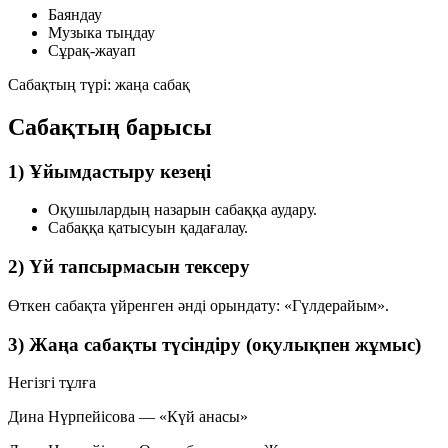
Баяндау
Музыка тыңдау
Сұрақ-жауап
Сабақтың түрі:
жаңа сабақ
Сабақтың барысы
1) Ұйымдастыру кезеңі
Оқушылардың назарын сабаққа аудару.
Сабаққа қатысуын қадағалау.
2) Үй тапсырмасын тексеру
Өткен сабақта үйренген әнді орындату:
«Гүлдерайым»
.
3) Жаңа сабақты түсіндіру (оқулықпен жұмыс)
Негізгі тұлға
Дина Нүрпейісова — «Күй анасы»