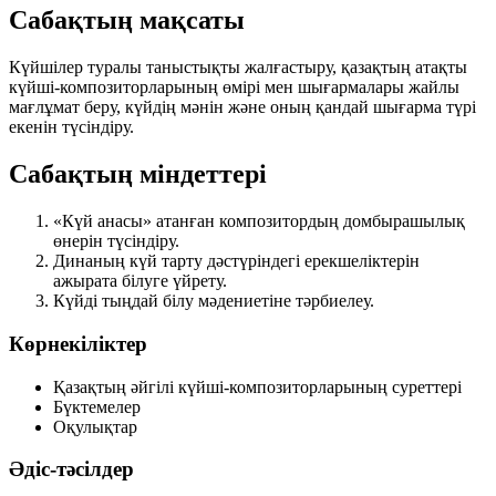
Сабақтың мақсаты
Күйшілер туралы таныстықты жалғастыру, қазақтың атақты
күйші-композиторларының өмірі мен шығармалары жайлы
мағлұмат беру, күйдің мәнін және оның қандай шығарма түрі
екенін түсіндіру.
Сабақтың міндеттері
«Күй анасы» атанған композитордың домбырашылық
өнерін түсіндіру.
Динаның күй тарту дәстүріндегі ерекшеліктерін
ажырата білуге үйрету.
Күйді тыңдай білу мәдениетіне тәрбиелеу.
Көрнекіліктер
Қазақтың әйгілі күйші-композиторларының суреттері
Бүктемелер
Оқулықтар
Әдіс-тәсілдер