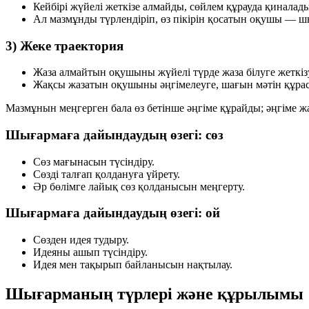
Кейбірі жүйелі жеткізе алмайды, сөйлем құрауда қиналады
Ал мазмұнды түрлендіріп, өз пікірін қосатын оқушы — 
3) Жеке траектория
Жаза алмайтын оқушыны жүйелі түрде жаза білуге жеткіз
Жақсы жазатын оқушыны әңгімелеуге, шағын мәтін құраст
Мазмұнын меңгерген бала өз бетінше әңгіме құрайды; әңгіме ж
Шығармаға дайындаудың өзегі: сөз
Сөз мағынасын түсіндіру.
Сөзді талғап қолдануға үйрету.
Әр бөлімге лайық сөз қолданысын меңгерту.
Шығармаға дайындаудың өзегі: ой
Сөзден идея тудыру.
Идеяны ашып түсіндіру.
Идея мен тақырып байланысын нақтылау.
Шығарманың түрлері және құрылымы