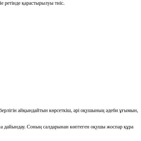
е ретінде қарастырылуы тиіс.
еберлігін айқындайтын көрсеткіш, әрі оқушының әдеби ұғымын,
на дайындау. Соның салдарынан көптеген оқушы жоспар құра