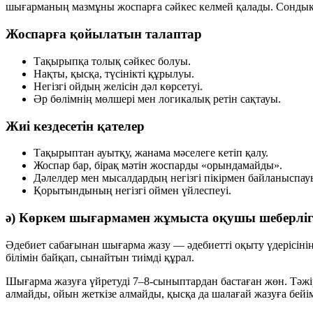
шығарманың мазмұны жоспарға сәйкес келмей қалады. Сондықт
Жоспарға қойылатын талаптар
Тақырыпқа толық сәйкес болуы.
Нақты, қысқа, түсінікті құрылуы.
Негізгі ойдың желісін дәл көрсетуі.
Әр бөлімнің мөлшері мен логикалық ретін сақтауы.
Жиі кездесетін қателер
Тақырыптан ауытқу, жанама мәселеге кетіп қалу.
Жоспар бар, бірақ мәтін жоспарды «орындамайды».
Дәлелдер мен мысалдардың негізгі пікірмен байланыспау
Қорытындының негізгі оймен үйлеспеуі.
ә) Көркем шығармамен жұмыста оқушы шеберлі
Әдебиет сабағынан шығарма жазу — әдебиетті оқыту үдерісіні
білімін байқап, сынайтын тиімді құрал.
Шығарма жазуға үйретуді 7–8-сыныптардан бастаған жөн. Тәжі
алмайды, ойын жеткізе алмайды, қысқа да шалағай жазуға бейі