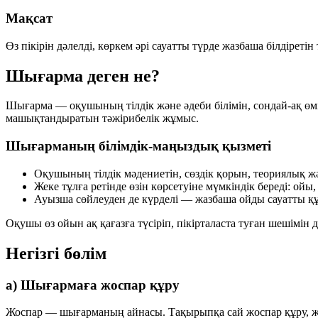
Мақсат
Өз пікірін дәлелді, көркем әрі сауатты түрде жазбаша білдіретін
Шығарма деген не?
Шығарма — оқушының тілдік және әдеби білімін, сондай-ақ өмір
машықтандыратын тәжірибелік жұмыс.
Шығарманың білімдік-маңыздық қызметі
Оқушының тілдік мәдениетін, сөздік қорын, теориялық жә
Жеке тұлға ретінде өзін көрсетуіне мүмкіндік береді: ойы
Ауызша сөйлеуден де күрделі — жазбаша ойды сауатты 
Оқушы өз ойын ақ қағазға түсіріп, пікірталаста туған шешімін 
Негізгі бөлім
а) Шығармаға жоспар құру
Жоспар — шығарманың айнасы. Тақырыпқа сай жоспар құру, ж