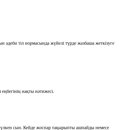
ын әдеби тіл нормасында жүйелі түрде жазбаша жеткізуге
м еңбегінің нақты нәтижесі.
 үлкен сын. Кейде жоспар тақырыпты ашпайды немесе