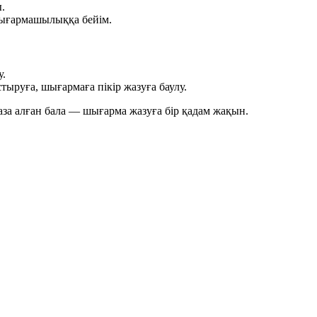
.
шығармашылыққа бейім.
у.
ыруға, шығармаға пікір жазуға баулу.
аза алған бала — шығарма жазуға бір қадам жақын.