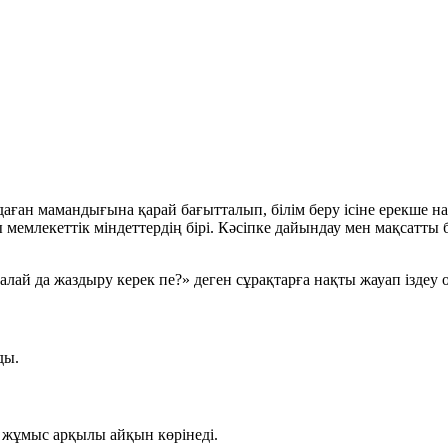
даған мамандығына қарай бағытталып, білім беру ісіне ерекше 
мемлекеттік міндеттердің бірі. Кәсіпке дайындау мен мақсатты 
лай да жаздыру керек пе?» деген сұрақтарға нақты жауап іздеу
ды.
а жұмыс арқылы айқын көрінеді.