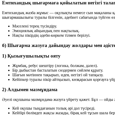
Емтихандық шығармаға қойылатын негізгі тала
Емтихандық жазба жұмыс — оқулықты немесе сын мақаланы қайт
шығармашылығы туралы білгенін, әдебиет сабағында түйген өз о
Мәселені терең түсіндіру.
Эмоциялық айқындық пен нақтылық.
Нақты пікірдің әдеби-көркем тілмен берілуі.
б) Шығарма жазуға дайындау жолдары мен әдісте
1) Қызығушылықты ояту
Жұмбақ, ребус шештіру (логика, болжам, дәлел).
Бір дыбыстан басталатын сөздермен сөйлем құрату.
Шағын мәтіннен тақырып, идея, негізгі ой тапқызу.
Кейіпкер туралы пікір айтқызып, көзқарасын қорғауға үйр
2) Алдымен мазмұндама
Әуелі оқушыны мазмұндама жазуға үйрету қажет. Бұл — ойды ж
Кей оқушы тыңдағанын толық әрі дәл түсіреді.
Кейбірі бөлімдеп жақсы жазады, бірақ кей тұсын шала бер