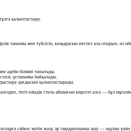
 тұлға қалыптастыру.
лік танымы мен түйсігін, көзқарасын негізге ала отырып, өз ой
не әдеби білімін танытады.
, стилі, ұстанымы байқалады.
құрастыру дағдысын қалыптастырады.
дәлелдеп, тіпті өзіндік стиль айшығын көрсете алса — бұл мұғалі
оспарға сәйкес мәтін жазу, әр тақырыпшаны ашу — оқушы үшін