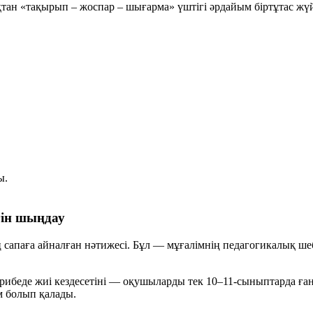
ан «тақырып – жоспар – шығарма» үштігі әрдайым біртұтас жүй
ы.
гін шыңдау
ң сапаға айналған нәтижесі. Бұл — мұғалімнің педагогикалық ш
рибеде жиі кездесетіні — оқушыларды тек 10–11-сыныптарда ға
м болып қалады.