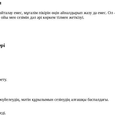
п
алау емес, мұғалім пікірін өңін айналдырып жазу да емес. Ол
йы мен сезімін дәл әрі көркем тілмен жеткізуі.
рі
ету.
үйелеудің, мәтін құрылымын сезінудің алғашқы баспалдағы.
еді.