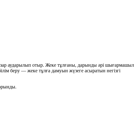
назар аударылып отыр. Жеке тұлғаны, дарынды әрі шығармашыл
білім беру — жеке тұлға дамуын жүзеге асыратын негізгі
 орынды.