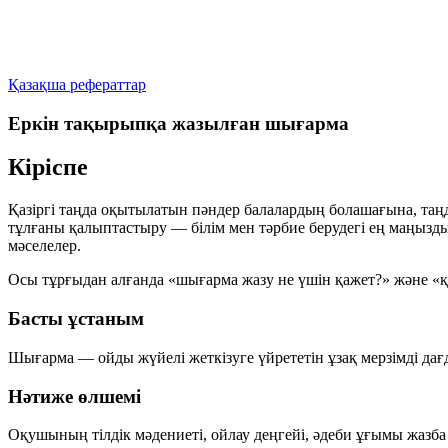
Қазақша рефераттар
Еркін тақырыпқа жазылған шығарма
Кіріспе
Қазіргі таңда оқытылатын пәндер балалардың болашағына, таң
тұлғаны қалыптастыру — білім мен тәрбие берудегі ең маңызды 
мәселелер.
Осы тұрғыдан алғанда «шығарма жазу не үшін қажет?» және «қа
Басты ұстаным
Шығарма — ойды жүйелі жеткізуге үйрететін ұзақ мерзімді дағ
Нәтиже өлшемі
Оқушының тілдік мәдениеті, ойлау деңгейі, әдеби ұғымы жазб