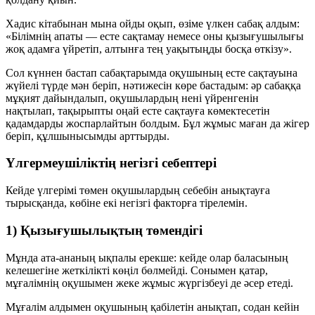
Хадис кітабынан мына ойды оқып, өзіме үлкен сабақ алдым:
«Білімнің апаты — есте сақтамау немесе оны қызығушылығы
жоқ адамға үйретіп, алтынға тең уақытыңды босқа өткізу».
Сол күннен бастап сабақтарымда оқушының есте сақтауына
жүйелі түрде мән беріп, нәтижесін көре бастадым: әр сабаққа
мұқият дайындалып, оқушылардың нені үйренгенін
нақтылап, тақырыпты оңай есте сақтауға көмектесетін
қадамдарды жоспарлайтын болдым. Бұл жұмыс маған да жігер
беріп, құлшынысымды арттырды.
Үлгермеушіліктің негізгі себептері
Кейде үлгерімі төмен оқушылардың себебін анықтауға
тырысқанда, көбіне екі негізгі факторға тірелемін.
1) Қызығушылықтың төмендігі
Мұнда ата-ананың ықпалы ерекше: кейде олар баласының
келешегіне жеткілікті көңіл бөлмейді. Сонымен қатар,
мұғалімнің оқушымен жеке жұмыс жүргізбеуі де әсер етеді.
Мұғалім алдымен оқушының қабілетін анықтап, содан кейін