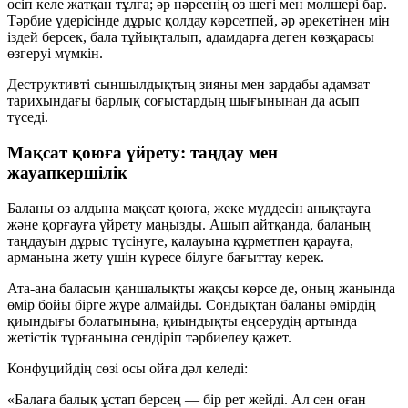
өсіп келе жатқан тұлға; әр нәрсенің өз шегі мен мөлшері бар.
Тәрбие үдерісінде дұрыс қолдау көрсетпей, әр әрекетінен мін
іздей берсек, бала тұйықталып, адамдарға деген көзқарасы
өзгеруі мүмкін.
Деструктивті сыншылдықтың зияны мен зардабы адамзат
тарихындағы барлық соғыстардың шығынынан да асып
түседі.
Мақсат қоюға үйрету: таңдау мен
жауапкершілік
Баланы өз алдына мақсат қоюға, жеке мүддесін анықтауға
және қорғауға үйрету маңызды. Ашып айтқанда, баланың
таңдауын дұрыс түсінуге, қалауына құрметпен қарауға,
арманына жету үшін күресе білуге бағыттау керек.
Ата-ана баласын қаншалықты жақсы көрсе де, оның жанында
өмір бойы бірге жүре алмайды. Сондықтан баланы өмірдің
қиындығы болатынына, қиындықты еңсерудің артында
жетістік тұрғанына сендіріп тәрбиелеу қажет.
Конфуцийдің сөзі осы ойға дәл келеді:
«Балаға балық ұстап берсең — бір рет жейді. Ал сен оған