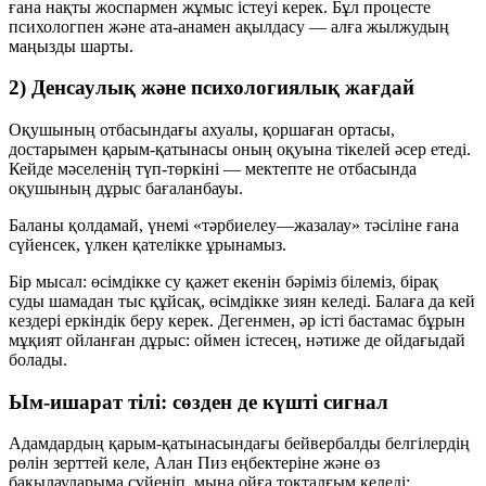
ғана нақты жоспармен жұмыс істеуі керек. Бұл процесте
психологпен және ата-анамен ақылдасу — алға жылжудың
маңызды шарты.
2) Денсаулық және психологиялық жағдай
Оқушының отбасындағы ахуалы, қоршаған ортасы,
достарымен қарым-қатынасы оның оқуына тікелей әсер етеді.
Кейде мәселенің түп-төркіні — мектепте не отбасында
оқушының дұрыс бағаланбауы.
Баланы қолдамай, үнемі «тәрбиелеу—жазалау» тәсіліне ғана
сүйенсек, үлкен қателікке ұрынамыз.
Бір мысал: өсімдікке су қажет екенін бәріміз білеміз, бірақ
суды шамадан тыс құйсақ, өсімдікке зиян келеді. Балаға да кей
кездері
еркіндік
беру керек. Дегенмен, әр істі бастамас бұрын
мұқият ойланған дұрыс: оймен істесең, нәтиже де ойдағыдай
болады.
Ым-ишарат тілі: сөзден де күшті сигнал
Адамдардың қарым-қатынасындағы бейвербалды белгілердің
рөлін зерттей келе, Алан Пиз еңбектеріне және өз
бақылауларыма сүйеніп, мына ойға тоқталғым келеді: