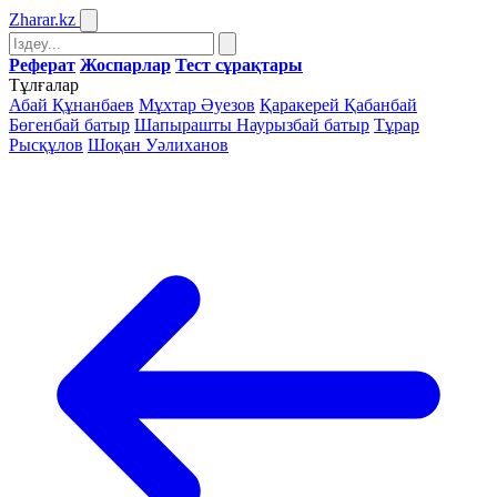
Zharar
.kz
Реферат
Жоспарлар
Тест сұрақтары
Тұлғалар
Абай Құнанбаев
Мұхтар Әуезов
Қаракерей Қабанбай
Бөгенбай батыр
Шапырашты Наурызбай батыр
Тұрар
Рысқұлов
Шоқан Уәлиханов