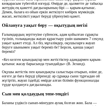
көзқарасым түбегейлі өзгерді. Өмірде де, қызметте де табысқа
жетудің ең қажетті дағдыларының бірі — қарым-қатынас.
Демек, балаға өз ойын еркін жеткізуге көбірек мүмкіндік
жасап, жеткілікті уақыт беруді үйренуіміз қажет.
Ойлануға уақыт беру — оқытудың негізі
Ғалымдардың зерттеуіне сүйенсек, адам қойылған сұрақты
түсініп, толыққанды жауап құрастыру үшін шамамен
7 секунд
уақыт қажет етеді. Ал біз, мұғалімдер, оқушыларға жауап
беруге шынымен уақыт береміз бе? Берсек,
қанша уақыт
береміз?
«Кез келген қиындықтар мен жетістіктер адамдармен қарым-
қатынас жасау барысында туындайды» (В. Зеланд).
Оқушы жетістік пен қиындықты салыстыра отырып, өзіне де,
өзгеге де баға беруді үйренеді: әр сұраққа сыни тұрғыдан ой
жүгіртіп, жауап іздейді; өмірде алған білімін функционалды
түрде қолдануға дағдыланады.
Сын мен қолдаудың тепе-теңдігі
Баланы үздіксіз сынап-мінеуден аулақ болған жөн. Бала —