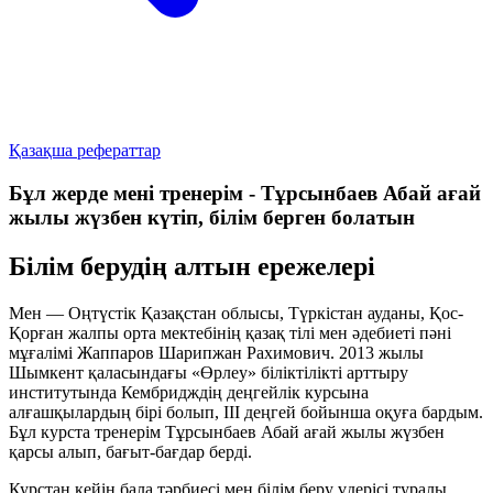
Қазақша рефераттар
Бұл жерде мені тренерім - Тұрсынбаев Абай ағай
жылы жүзбен күтіп, білім берген болатын
Білім берудің алтын ережелері
Мен — Оңтүстік Қазақстан облысы, Түркістан ауданы, Қос-
Қорған жалпы орта мектебінің қазақ тілі мен әдебиеті пәні
мұғалімі Жаппаров Шарипжан Рахимович. 2013 жылы
Шымкент қаласындағы «Өрлеу» біліктілікті арттыру
институтында Кембридждің деңгейлік курсына
алғашқылардың бірі болып, ІІІ деңгей бойынша оқуға бардым.
Бұл курста тренерім Тұрсынбаев Абай ағай жылы жүзбен
қарсы алып, бағыт-бағдар берді.
Курстан кейін бала тәрбиесі мен білім беру үдерісі туралы