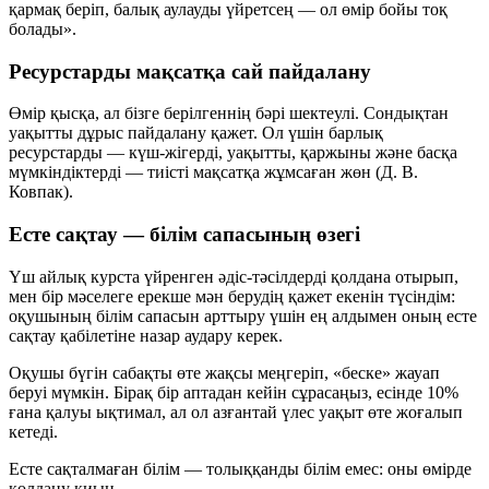
қармақ беріп, балық аулауды үйретсең — ол өмір бойы тоқ
болады».
Ресурстарды мақсатқа сай пайдалану
Өмір қысқа, ал бізге берілгеннің бәрі шектеулі. Сондықтан
уақытты дұрыс пайдалану қажет. Ол үшін барлық
ресурстарды — күш-жігерді, уақытты, қаржыны және басқа
мүмкіндіктерді — тиісті мақсатқа жұмсаған жөн (Д. В.
Ковпак).
Есте сақтау — білім сапасының өзегі
Үш айлық курста үйренген әдіс-тәсілдерді қолдана отырып,
мен бір мәселеге ерекше мән берудің қажет екенін түсіндім:
оқушының білім сапасын арттыру үшін ең алдымен оның
есте
сақтау қабілетіне
назар аудару керек.
Оқушы бүгін сабақты өте жақсы меңгеріп, «беске» жауап
беруі мүмкін. Бірақ бір аптадан кейін сұрасаңыз, есінде
10%
ғана қалуы ықтимал, ал ол азғантай үлес уақыт өте жоғалып
кетеді.
Есте сақталмаған білім — толыққанды білім емес: оны өмірде
қолдану қиын.