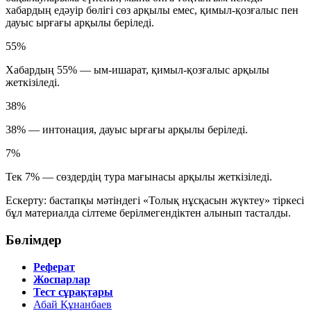
хабардың едәуір бөлігі сөз арқылы емес, қимыл-қозғалыс пен
дауыс ырғағы арқылы беріледі.
55%
Хабардың
55%
— ым-ишарат, қимыл-қозғалыс арқылы
жеткізіледі.
38%
38%
— интонация, дауыс ырғағы арқылы беріледі.
7%
Тек
7%
— сөздердің тура мағынасы арқылы жеткізіледі.
Ескерту: бастапқы мәтіндегі «Толық нұсқасын жүктеу» тіркесі
бұл материалда сілтеме берілмегендіктен алынып тасталды.
Бөлімдер
Реферат
Жоспарлар
Тест сұрақтары
Абай Құнанбаев