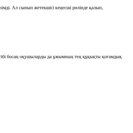
імді. Ал сынып жетекшісі кеңесші рөлінде қалып,
тәртібі босаң оқушыларды да ұжымның тең құқықты қоғамдық