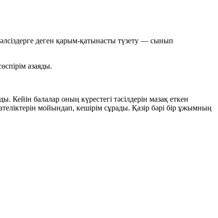
лсіздерге деген қарым-қатынасты түзету — сынып
өспірім азаяды.
 Кейін балалар оның күрестегі тәсілдерін мазақ еткен
теліктерін мойындап, кешірім сұрады. Қазір бәрі бір ұжымның