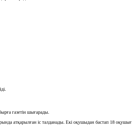
ді.
бырға газетін шығарады.
арында атқарылған іс талданады. Екі оқушыдан бастап 18 оқушы