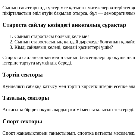
Сынып сағаттарында үлгерімге қатысты мәселелер көтерілгенде
пікірталастың әділ өтуін бақылап отырса, бұл — демократиялы
Староста сайлау кезіндегі анкеталық сұрақтар
Сынып старостасы болғың келе ме?
Сынып старостасының қандай дәрежеде болғанын қалай
Кімді сайлағың келеді, қандай қасиеттері үшін?
Староста сайланғаннан кейін сынып белсенділері әр оқушының 
істеріне тартуға мүмкіндік береді.
Тәртіп секторы
Күнделікті сабаққа қатысу мен тәртіп көрсеткіштерін есепке ал
Тазалық секторы
Аптасына бір рет оқушылардың киімі мен тазалығын тексереді.
Спорт секторы
Спорт жаңалықтарын таныстырып, спортқа қатысты мәселелерді