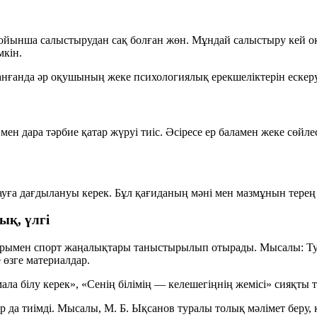
ті бойынша салыстырудан сақ болған жөн. Мұндай салыстыру ке
мкін.
данғанда әр оқушының жеке психологиялық ерекшеліктерін ескеру
ара тәрбие қатар жүруі тиіс. Әсіресе ер баламен жеке сөйлесу а
ауға дағдылануы керек. Бұл қағиданың мәні мен мазмұнын терең 
қ, үлгі
йдарымен спорт жаңалықтары таныстырылып отырады. Мысалы: Ту
 өзге материалдар.
а білу керек», «Сенің білімің — келешегіңнің жемісі» сияқты тә
а тиімді. Мысалы, М. Б. Ықсанов туралы толық мәлімет беру, к