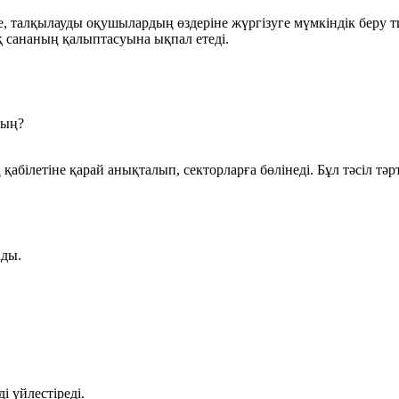
, талқылауды оқушылардың өздеріне жүргізуге мүмкіндік беру ти
қ сананың қалыптасуына ықпал етеді.
сың?
қабілетіне қарай анықталып, секторларға бөлінеді. Бұл тәсіл 
ады.
 үйлестіреді.