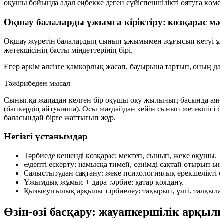
оқушы бойында адал еңбекке деген сүйіспеншілікті оятуға көме
Оқшау балаларды ұжымға кіріктіру: көзқарас мә
Оқшау жүретін балалардың сынып ұжымымен жұғысып кетуі ұж
жетекшісінің басты міндеттерінің бірі.
Егер әркім әлсізге қамқорлық жасап, бауырына тартып, оның да
Тәжірибеден мысал
Сыныпқа жаңадан келген бір оқушы оқу жылының басында аяғын
(бапкердің айтуынша). Осы жағдайдан кейін сынып жетекшісі 
баласындай бірге жаттығып жүр.
Негізгі ұстанымдар
Тәрбиеде кешенді көзқарас: мектеп, сынып, жеке оқушы.
Әдепті ескерту: намысқа тимей, сенімді сақтай отырып ық
Салыстырудан сақтану: жеке психологиялық ерекшелікті е
Ұжымдық жұмыс + дара тәрбие: қатар қолдану.
Қызығушылық арқылы тәрбиелеу: тақырып, үлгі, талқыла
Өзін-өзі басқару: жауапкершілік арқы