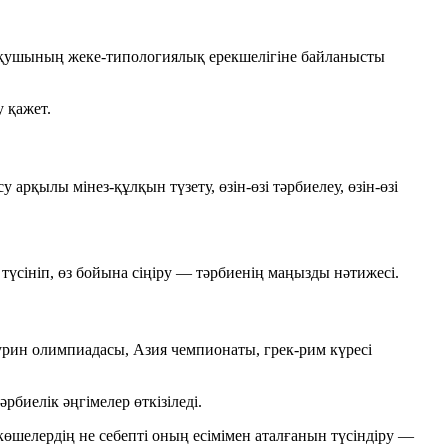
й оқушының жеке-типологиялық ерекшелігіне байланысты
 қажет.
рқылы мінез-құлқын түзету, өзін-өзі тәрбиелеу, өзін-өзі
түсініп, өз бойына сіңіру — тәрбиенің маңызды нәтижесі.
рин олимпиадасы, Азия чемпионаты, грек-рим күресі
рбиелік әңгімелер өткізіледі.
өшелердің не себепті оның есімімен аталғанын түсіндіру —