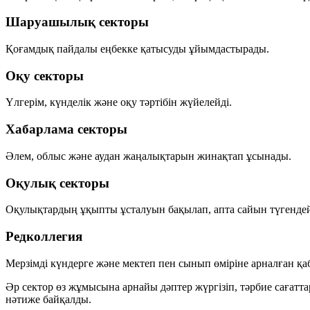
Шаруашылық секторы
Қоғамдық пайдалы еңбекке қатысуды ұйымдастырады.
Оқу секторы
Үлгерім, күнделік және оқу тәртібін жүйелейді.
Хабарлама секторы
Әлем, облыс және аудан жаңалықтарын жинақтап ұсынады.
Оқулық секторы
Оқулықтардың ұқыпты ұсталуын бақылап, апта сайын түгендей
Редколлегия
Мерзімді күндерге және мектеп пен сынып өміріне арналған қа
Әр сектор өз жұмысына арнайы дәптер жүргізіп, тәрбие сағатт
нәтиже байқалды.