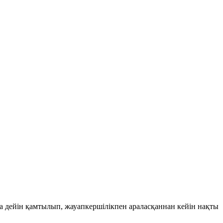
ға дейін қамтылып, жауапкершілікпен араласқаннан кейін нақты