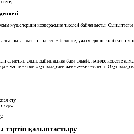
ктеседі.
дениеті
ым мүшелерінің көзқарасына тікелей байланысты. Сыныптағы ә
 алға шыға алатынына сенім білдірсе, ұжым еркіне көнбейтін жас
 ауыртып алып, дайындыққа бара алмай, нәтиже көрсете алмады.
бірге жаттығатын оқушылармен жеке-жеке сөйлесті. Оқушылар қа
пал ету.
скеру.
у.
лы тәртіп қалыптастыру