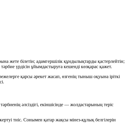
рына жете білетін; адамгершілік құндылықтарды қастерлейтін;
тәрбие үрдісін ұйымдастыруға кешенді көзқарас қажет.
ережелерге қарсы әрекет жасап, өзгенің тыныш оқуына іріткі
і.
әрбиенің әлсіздігі, екіншісінде — жолдастарының теріс
ертуі тиіс. Сонымен қатар жақсы мінез-құлық белгілерін