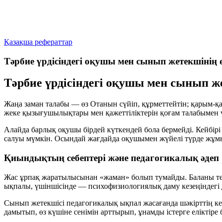
Қазақша рефераттар
Тәрбие үрдісіндегі оқушы мен сынып жетекшінің
Тәрбие үрдісіндегі оқушы мен сынып ж
Жаңа заман талабы — өз Отанын сүйіп, құрметтейтін; қарым-қат
жеке қызығушылықтары мен қажеттіліктерін қоғам талабымен үй
Алайда барлық оқушы бірдей күткендей бола бермейді. Кейбірі с
салуы мүмкін. Осындай жағдайда оқушымен жүйелі түрде жұмыс 
Қиындықтың себептері және педагогикалық әдеп
Жас ұрпақ жаратылысынан «жаман» болып тумайды. Баланы теріс
ықпалы, үшіншісінде — психофизиологиялық даму кезеңіндегі д
Сынып жетекшісі педагогикалық ықпал жасағанда шәкірттің ке
дамытып, өз күшіне сенімін арттырып, ұнамды істерге еліктіре 