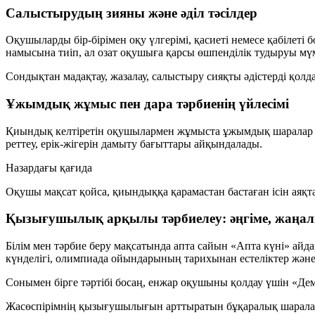
Салыстырудың зияны және әділ тәсілдер
Оқушыларды бір-бірімен оқу үлгерімі, қасиеті немесе қабіле
намысына тиіп, ал озат оқушыға қарсы өшпенділік тудыруы мү
Сондықтан мадақтау, жазалау, салыстыру сияқты әдістерді қол
Ұжымдық жұмыс пен дара тәрбиенің үйлесімі
Қиындық келтіретін оқушылармен жұмыста ұжымдық шаралар мен д
реттеу, ерік-жігерін дамыту бағыттары айқындалады.
Назардағы қағида
Оқушы мақсат қойса, қиындыққа қарамастан бастаған ісін аяқт
Қызығушылық арқылы тәрбиелеу: әңгіме, жаңалы
Білім мен тәрбие беру мақсатында апта сайын «Апта күні» а
күнделігі, олимпиада ойындарының тарихынан естеліктер және
Сонымен бірге тәртібі босаң, енжар оқушыны қолдау үшін «Демал
Жасөспірімнің қызығушылығын арттыратын бұқаралық шаралар д