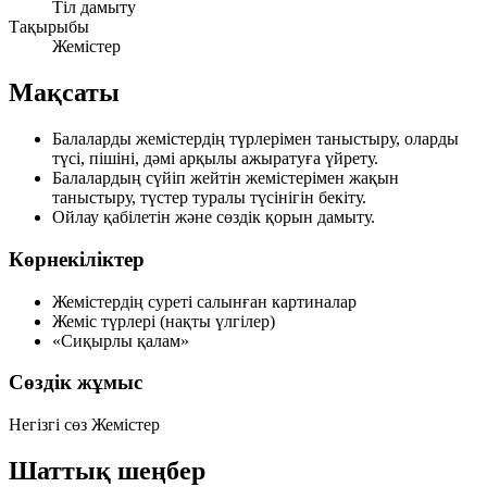
Тіл дамыту
Тақырыбы
Жемістер
Мақсаты
Балаларды жемістердің түрлерімен таныстыру, оларды
түсі, пішіні, дәмі
арқылы ажыратуға үйрету.
Балалардың сүйіп жейтін жемістерімен жақын
таныстыру, түстер туралы түсінігін бекіту.
Ойлау қабілетін және сөздік қорын дамыту.
Көрнекіліктер
Жемістердің суреті салынған картиналар
Жеміс түрлері (нақты үлгілер)
«Сиқырлы қалам»
Сөздік жұмыс
Негізгі сөз
Жемістер
Шаттық шеңбер