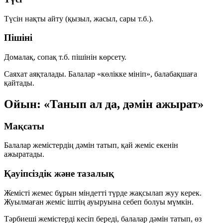
Түсін нақты айту (қызыл, жасыл, сары т.б.).
Пішіні
Домалақ, сопақ т.б. пішінін көрсету.
Саяхат аяқталады. Балалар «көлікке мініп», балабақшаға
қайтады.
Ойын: «Танып ал да, дәмін ажырат»
Мақсаты
Балалар жемістердің дәмін татып, қай жеміс екенін
ажыратады.
Қауіпсіздік және тазалық
Жемісті жемес бұрын міндетті түрде жақсылап жуу керек.
Жуылмаған жеміс іштің ауыруына себеп болуы мүмкін.
Тәрбиеші жемістерді кесіп береді, балалар дәмін татып, өз