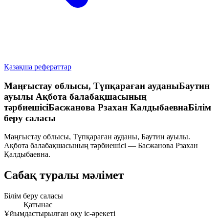
Қазақша рефераттар
Маңғыстау облысы, Түпқараған ауданыБаутин
ауылы Ақбота балабақшасының
тәрбиешісіБасжанова Рзахан КалдыбаевнаБілім
беру саласы
Маңғыстау облысы, Түпқараған ауданы, Баутин ауылы.
Ақбота балабақшасының тәрбиешісі — Басжанова Рзахан
Қалдыбаевна.
Сабақ туралы мәлімет
Білім беру саласы
Қатынас
Ұйымдастырылған оқу іс-әрекеті