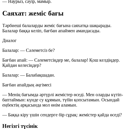
— Наурыз, сәуір, мамыр.
Саяхат: жеміс бағы
Тәрбиеші балаларды жеміс бағына саяхатқа шақырады.
Балалар баққа келіп, бағбан апаймен амандасады.
Диалог
Балалар:
— Сәлеметсіз бе?
Бағбан апай:
— Сәлеметсіңдер ме, балалар! Қош келдіңдер.
Қайдан келесіңдер?
Балалар:
— Балабақшадан.
Бағбан апайдың әңгімесі
— Менің бағымда әртүрлі жемістер өседі. Мен оларды күтіп-
баптаймын: күнде су құямын, түбін қопсытамын. Осындай
еңбектің арқасында мол өнім аламын.
— Баққа кіру үшін сендерге бір сұрақ:
жемістер қайда өседі?
Негізгі түсінік