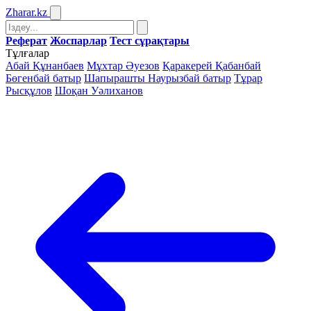
Zharar
.kz
Реферат
Жоспарлар
Тест сұрақтары
Тұлғалар
Абай Құнанбаев
Мұхтар Әуезов
Қаракерей Қабанбай
Бөгенбай батыр
Шапырашты Наурызбай батыр
Тұрар
Рысқұлов
Шоқан Уәлиханов