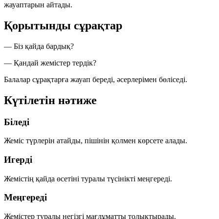
жауаптарын айтады.
Қорытынды сұрақтар
— Біз қайда бардық?
— Қандай жемістер тердік?
Балалар сұрақтарға жауап береді, әсерлерімен бөліседі.
Күтілетін нәтиже
Біледі
Жеміс түрлерін атайды, пішінін қолмен көрсете алады.
Игерді
Жемістің қайда өсетіні туралы түсінікті меңгереді.
Меңгереді
Жемістер туралы негізгі мағлұматты толықтырады.