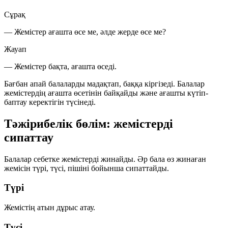
Сұрақ
— Жемістер ағашта өсе ме, әлде жерде өсе ме?
Жауап
— Жемістер бақта, ағашта өседі.
Бағбан апай балаларды мадақтап, баққа кіргізеді. Балалар
жемістердің ағашта өсетінін байқайды және ағашты күтіп-
баптау керектігін түсінеді.
Тәжірибелік бөлім: жемістерді
сипаттау
Балалар себетке жемістерді жинайды. Әр бала өз жинаған
жемісін
түрі, түсі, пішіні
бойынша сипаттайды.
Түрі
Жемістің атын дұрыс атау.
Түсі