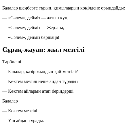
Балалар шеңберге тұрып, қимылдарын көңілдене орындайды:
— «Сәлем», дейміз — алтын күн,
— «Сәлем», дейміз — Жер-ана,
— «Сәлем», дейміз баршаңа!
Сұрақ-жауап: жыл мезгілі
Тәрбиеші
— Балалар, қазір жылдың қай мезгілі?
— Көктем мезгілі неше айдан тұрады?
— Көктем айларын атап беріңдерші.
Балалар
— Көктем мезгілі.
— Үш айдан тұрады.