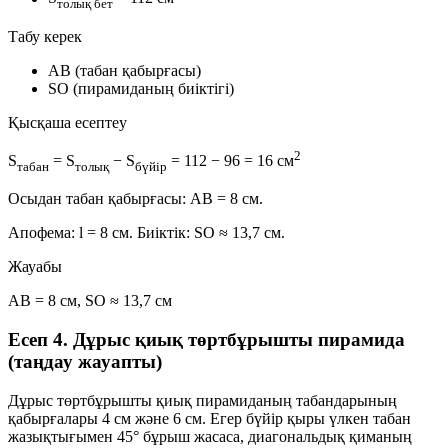
толық бет
Табу керек
AB (табан қабырғасы)
SO (пирамиданың биіктігі)
Қысқаша есептеу
2
S
= S
− S
= 112 − 96 = 16 см
табан
толық
бүйір
Осыдан табан қабырғасы: AB = 8 см.
Апофема: l = 8 см. Биіктік: SO ≈ 13,7 см.
Жауабы
AB = 8 см, SO ≈ 13,7 см
Есеп 4. Дұрыс қиық төртбұрышты пирамида
(таңдау жауапты)
Дұрыс төртбұрышты қиық пирамиданың табандарының
қабырғалары
4 см
және
6 см
. Егер бүйір қыры үлкен табан
жазықтығымен
45°
бұрыш жасаса, диагональдық қиманың