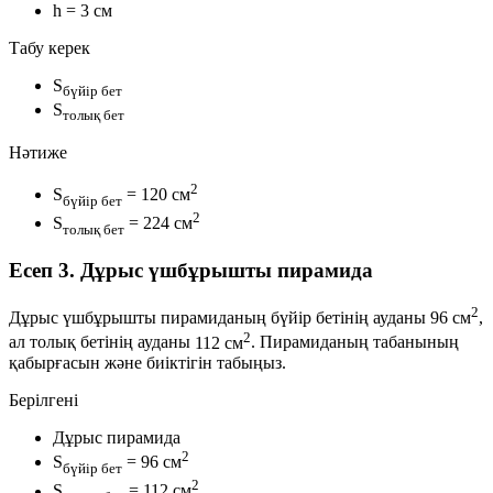
h = 3 см
Табу керек
S
бүйір бет
S
толық бет
Нәтиже
2
S
= 120 см
бүйір бет
2
S
= 224 см
толық бет
Есеп 3. Дұрыс үшбұрышты пирамида
2
Дұрыс үшбұрышты пирамиданың бүйір бетінің ауданы
96 см
,
2
ал толық бетінің ауданы
112 см
. Пирамиданың табанының
қабырғасын және биіктігін табыңыз.
Берілгені
Дұрыс пирамида
2
S
= 96 см
бүйір бет
2
S
= 112 см