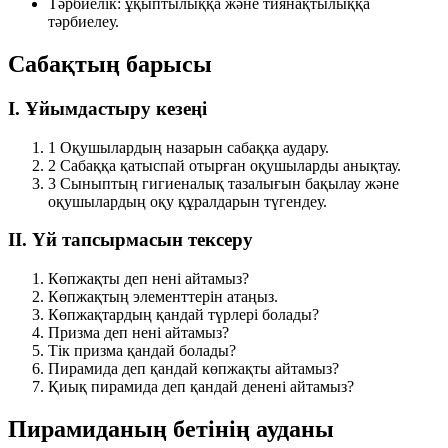
Тәрбиелік:
ұқыптылыққа және тиянақтылыққа
тәрбиелеу.
Сабақтың барысы
I. Ұйымдастыру кезеңі
1
Оқушылардың назарын сабаққа аудару.
2
Сабаққа қатыспай отырған оқушыларды анықтау.
3
Сыныптың гигиеналық тазалығын бақылау және
оқушылардың оқу құралдарын түгендеу.
II. Үй тапсырмасын тексеру
Көпжақты деп нені айтамыз?
Көпжақтың элементтерін атаңыз.
Көпжақтардың қандай түрлері болады?
Призма деп нені айтамыз?
Тік призма қандай болады?
Пирамида деп қандай көпжақты айтамыз?
Қиық пирамида деп қандай денені айтамыз?
Пирамиданың бетінің ауданы