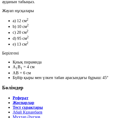
ауданын табыңыз.
Жауап нұсқалары
2
a) 12 см
2
b) 10 см
2
c) 20 см
2
d) 95 см
2
e) 13 см
Берілгені
Қиық пирамида
A
B
= 4 см
1
1
AB = 6 см
Бүйір қыры мен үлкен табан арасындағы бұрыш: 45°
Бөлімдер
Реферат
Жоспарлар
Тест сұрақтары
Абай Құнанбаев
Мұхтар Әуезов