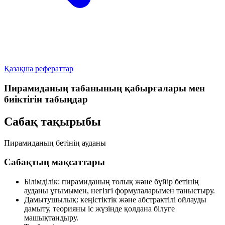
Қазақша рефераттар
Пирамиданың табанының қабырғалары мен
биіктігін табыңдар
Сабақ тақырыбы
Пирамиданың бетінің ауданы
Сабақтың мақсаттары
Білімділік:
пирамиданың толық және бүйір бетінің
ауданы ұғымымен, негізгі формулаларымен таныстыру.
Дамытушылық:
кеңістіктік және абстрактілі ойлауды
дамыту, теорияны іс жүзінде қолдана білуге
машықтандыру.