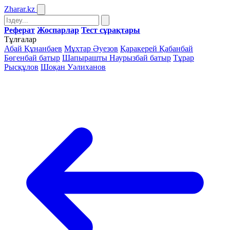
Zharar
.kz
Реферат
Жоспарлар
Тест сұрақтары
Тұлғалар
Абай Құнанбаев
Мұхтар Әуезов
Қаракерей Қабанбай
Бөгенбай батыр
Шапырашты Наурызбай батыр
Тұрар
Рысқұлов
Шоқан Уәлиханов