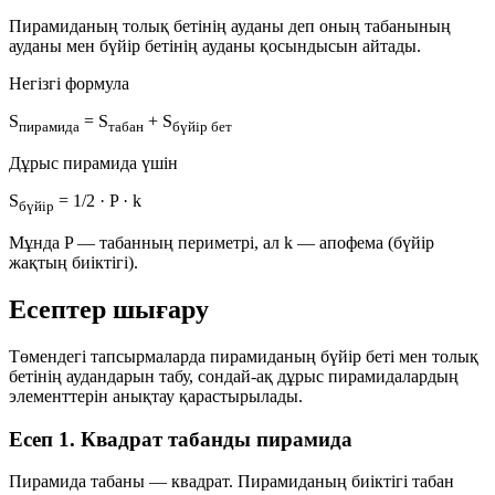
Пирамиданың
толық бетінің ауданы
деп оның
табанының
ауданы
мен
бүйір бетінің ауданы
қосындысын айтады.
Негізгі формула
S
= S
+ S
пирамида
табан
бүйір бет
Дұрыс пирамида үшін
S
=
1
/
2
· P · k
бүйір
Мұнда
P
— табанның периметрі, ал
k
— апофема (бүйір
жақтың биіктігі).
Есептер шығару
Төмендегі тапсырмаларда пирамиданың бүйір беті мен толық
бетінің аудандарын табу, сондай-ақ дұрыс пирамидалардың
элементтерін анықтау қарастырылады.
Есеп 1. Квадрат табанды пирамида
Пирамида табаны — квадрат. Пирамиданың биіктігі табан