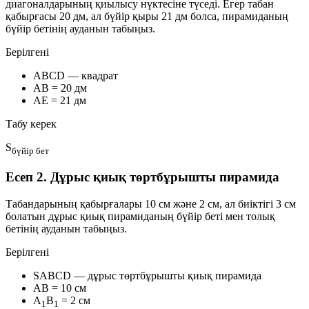
диагоналдарының қиылысу нүктесіне түседі. Егер табан
қабырғасы
20 дм
, ал бүйір қыры
21 дм
болса, пирамиданың
бүйір бетінің ауданын
табыңыз.
Берілгені
ABCD — квадрат
AB = 20 дм
AE = 21 дм
Табу керек
S
бүйір бет
Есеп 2. Дұрыс қиық төртбұрышты пирамида
Табандарының қабырғалары
10 см
және
2 см
, ал биіктігі
3 см
болатын дұрыс қиық пирамиданың
бүйір беті
мен
толық
бетінің ауданын
табыңыз.
Берілгені
SABCD — дұрыс төртбұрышты қиық пирамида
AB = 10 см
A
B
= 2 см
1
1