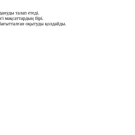
ануды талап етеді.
і мақсаттардың бірі.
 бағытталған оқытуды қолдайды.