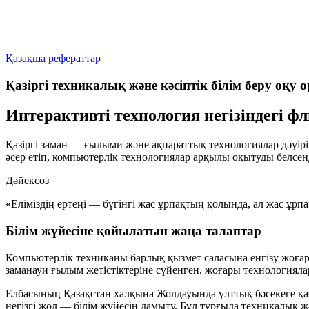
Қазақша рефераттар
Қазіргі техникалық және кәсіптік білім беру оқу 
Интерактивті технология негізіндегі ф
Қазіргі заман — ғылыми және ақпараттық технологиялар дәуірі.
әсер етіп, компьютерлік технологиялар арқылы оқытуды белсен
Дәйексөз
«Еліміздің ертеңі — бүгінгі жас ұрпақтың қолында, ал жас ұ
Білім жүйесіне қойылатын жаңа талаптар
Компьютерлік техниканы барлық қызмет саласына енгізу жоғары
заманауи ғылым жетістіктеріне сүйенген, жоғары технологиял
Елбасының Қазақстан халқына Жолдауында ұлттық бәсекеге қабі
негізгі жол — білім жүйесін дамыту. Бұл тұрғыда техникалық ж