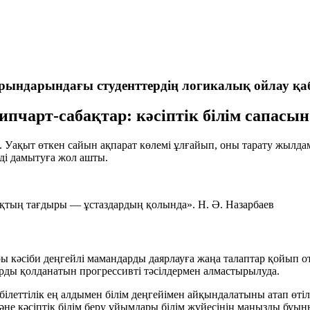
орындарындағы студенттердің логикалық ойлау қабіл
липчарт-сабақтар: кәсіптік білім сапас
 Уақыт өткен сайын ақпарат көлемі ұлғайып, оны тарату жылдамд
ді дамытуға жол ашты.
рпақтың тағдыры — ұстаздардың қолында».
Н. Ә. Назарбаев
 кәсіби деңгейлі мамандарды даярлауға жаңа талаптар қойып оты
арды қолданатын прогрессивті тәсілдермен алмастырылуда.
леттілік ең алдымен білім деңгейімен айқындалатыны атап өтіл
әне кәсіптік білім беру ұйымдары білім жүйесінің маңызды буыны