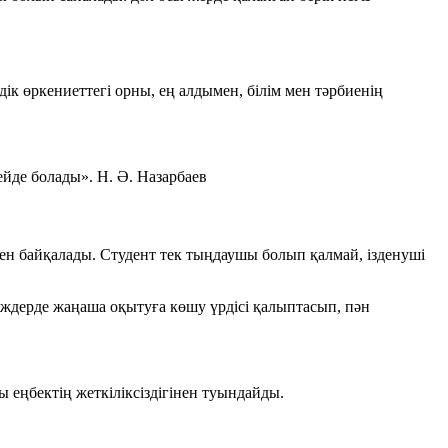
ік өркениеттегі орны, ең алдымен, білім мен тәрбиенің
гейде болады».
Н. Ә. Назарбаев
өмен байқалады. Студент тек тыңдаушы болып қалмай, ізденуші
едждерде жаңаша оқытуға көшу үрдісі қалыптасып, пән
ы еңбектің жеткіліксіздігінен туындайды.