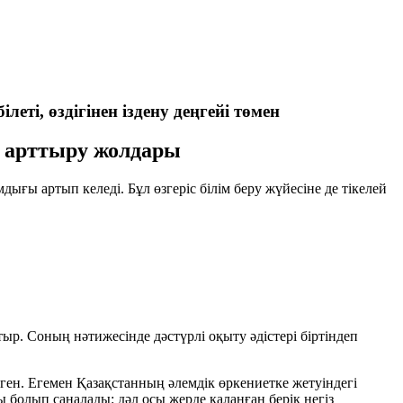
еті, өздігінен іздену деңгейі төмен
ын арттыру жолдары
ығы артып келеді. Бұл өзгеріс білім беру жүйесіне де тікелей
р. Соның нәтижесінде дәстүрлі оқыту әдістері біртіндеп
ген. Егемен Қазақстанның әлемдік өркениетке жетуіндегі
 болып саналады: дәл осы жерде қаланған берік негіз