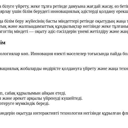
білуге үйрету, жеке тұлға ретінде дамуына жағдай жасау, өз беті
рлау үшін білім берудегі инновациялық әдістерді қолдану ерекш
ілім беру жүйесінің басты міндеттері ретінде оқытудың жаңа те
тық және жалпыадамзаттық құндылықтар негізінде жеке тұлғаны
дагогтің міндеті — оқыту әдіс-тәсілдерін үнемі жетілдіру және 
ім
хнологиялар көп. Инновация өзекті мәселелер тоғысында пайда бол
новациялық жобаларды өндірісте қолдануға үйрету және жаңа тех
п, сабақ құрылымын айқын етеді.
және әрекет арқылы үйренуді күшейтеді.
теруге мүмкіндік береді.
әндерін оқытуда интерактивті технология негізінде құрылған ф