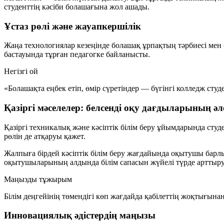
студенттің кәсіби болашағына жол ашады.
Ұстаз рөлі және жауапкершілік
Жаңа технологиялар кезеңінде болашақ ұрпақтың тәрбиесі мен б
бастауында тұрған педагогке байланысты.
Негізгі ой
«Болашақта еңбек етіп, өмір сүретіндер — бүгінгі колледж студ
Қазіргі мәселелер: белсенді оқу дағдыларының әлс
Қазіргі техникалық және кәсіптік білім беру ұйымдарында студ
рөлін де атқаруы қажет.
Жалпыға бірдей кәсіптік білім беру жағдайында оқытушы барлы
оқытушыларының алдында білім сапасын жүйелі түрде арттыру 
Маңызды тұжырым
Білім деңгейінің төмендігі көп жағдайда қабілеттің жоқтығынан
Инновациялық әдістердің маңызы