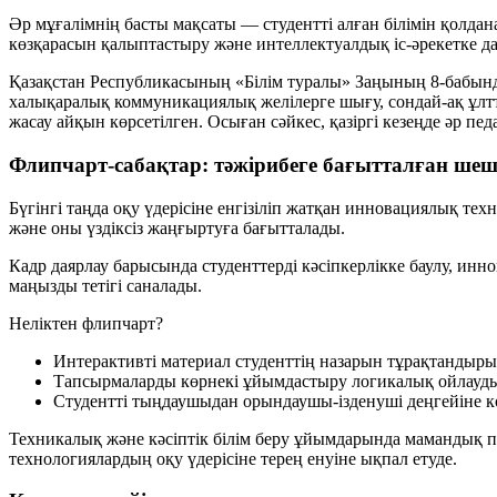
Әр мұғалімнің басты мақсаты — студентті алған білімін қолдана 
көзқарасын қалыптастыру және интеллектуалдық іс-әрекетке дая
Қазақстан Республикасының «Білім туралы» Заңының 8-бабында б
халықаралық коммуникациялық желілерге шығу, сондай-ақ ұлт
жасау айқын көрсетілген. Осыған сәйкес, қазіргі кезеңде әр пе
Флипчарт-сабақтар: тәжірибеге бағытталған шеш
Бүгінгі таңда оқу үдерісіне енгізіліп жатқан инновациялық те
және оны үздіксіз жаңғыртуға бағытталады.
Кадр даярлау барысында студенттерді кәсіпкерлікке баулу, ин
маңызды тетігі саналады.
Неліктен флипчарт?
Интерактивті материал студенттің назарын тұрақтандыры
Тапсырмаларды көрнекі ұйымдастыру логикалық ойлауды 
Студентті тыңдаушыдан орындаушы-ізденуші деңгейіне кө
Техникалық және кәсіптік білім беру ұйымдарында мамандық п
технологиялардың оқу үдерісіне терең енуіне ықпал етуде.