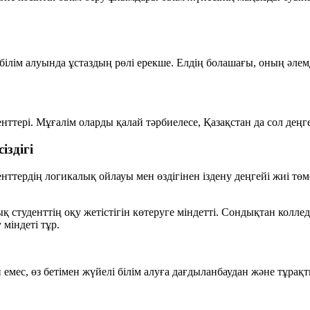
ілім алуында ұстаздың рөлі ерекше. Елдің болашағы, оның әлемд
енттері. Мұғалім оларды қалай тәрбиелесе, Қазақстан да сол дең
іздігі
енттердің логикалық ойлауы мен өздігінен іздену деңгейі жиі т
қ студенттің оқу жетістігін көтеруге міндетті. Сондықтан колл
міндеті тұр.
 емес, өз бетімен жүйелі білім алуға дағдыланбаудан және тұрақт