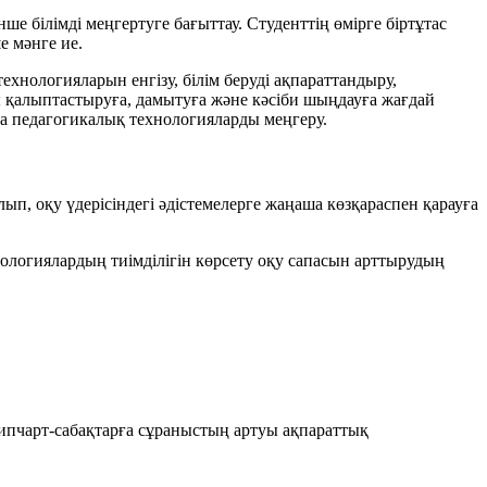
нше білімді меңгертуге бағыттау. Студенттің өмірге біртұтас
е мәнге ие.
хнологияларын енгізу, білім беруді ақпараттандыру,
 қалыптастыруға, дамытуға және кәсіби шыңдауға жағдай
жаңа педагогикалық технологияларды меңгеру.
ып, оқу үдерісіндегі әдістемелерге жаңаша көзқараспен қарауға
нологиялардың тиімділігін көрсету оқу сапасын арттырудың
липчарт-сабақтарға сұраныстың артуы ақпараттық