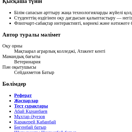
Қысқаша түйін
Білім сапасын арттыру жаңа технологияларды жүйелі қолд
Студенттің өздігінен оқу дағдысын қалыптастыру — негізг
Флипчарт-сабақтар интерактивті, көрнекі және нәтижеге
Автор туралы мәлімет
Оқу орны
Мақтаарал аграрлық колледжі, Атакент кенті
Мамандық бағыты
Ветеринария
Пән оқытушысы
Сейдахметов Батыр
Бөлімдер
Реферат
Жоспарлар
Тест сұрақтары
Абай Құнанбаев
Мұхтар Әуезов
Қаракерей Қабанбай
Бөгенбай батыр