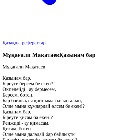
Қазақша рефераттар
Мұқағали МақатаевҚазынам бар
Мұқағали Мақатаев
Қазынам бар.
Біреуге берсем бе екен?!
Өкпелейді - ау бермесем,
Берсем, бөтен.
Бар байлықты қойныма тығып алып,
Әлде мына құмдардай өлсем бе екен!?
Қазынам бар,
Біреуге қисам ба екен!?
Ренжиді - ау қимасам,
Қисам, бөтен.
Әлде мына даладай бар байлықты
Бір өзім иемденіп, жисам ба екен!?