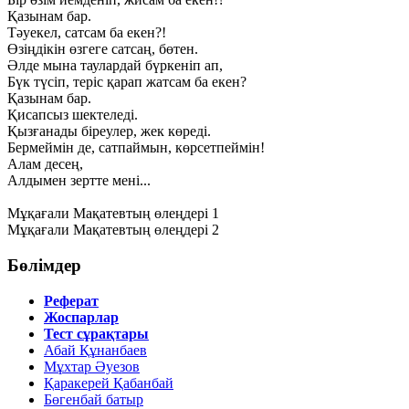
Қазынам бар.
Тәуекел, сатсам ба екен?!
Өзіңдікін өзгеге сатсаң, бөтен.
Әлде мына таулардай бүркеніп ап,
Бүк түсіп, теріс қарап жатсам ба екен?
Қазынам бар.
Қисапсыз шектеледі.
Қызғанады біреулер, жек көреді.
Бермеймін де, сатпаймын, көрсетпеймін!
Алам десең,
Алдымен зертте мені...
Мұқағали Мақатевтың өлеңдері 1
Мұқағали Мақатевтың өлеңдері 2
Бөлімдер
Реферат
Жоспарлар
Тест сұрақтары
Абай Құнанбаев
Мұхтар Әуезов
Қаракерей Қабанбай
Бөгенбай батыр