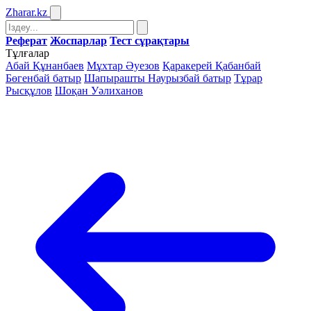
Zharar
.kz
Реферат
Жоспарлар
Тест сұрақтары
Тұлғалар
Абай Құнанбаев
Мұхтар Әуезов
Қаракерей Қабанбай
Бөгенбай батыр
Шапырашты Наурызбай батыр
Тұрар
Рысқұлов
Шоқан Уәлиханов