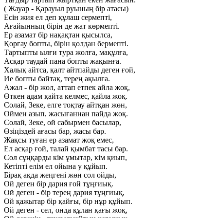
( Жауар - Қарауыл руының бір атасы)
Есін жия ел деп құлаш сермепті,
Ағайынның бірін де жат көрмепті.
Ер азамат бір нақақтан қысылса,
Қорғау бопты, бірін қолдан бермепті.
Тартыпты ылғи тура жолға, мақұлға,
Асқар таудай пана бопты жақынға.
Халық айтса, қалт айтпайды деген ғой,
Ие бопты байтақ, терең ақылға.
Ажал - бір жол, аттап етпек айла жоқ,
Өткен адам қайта келмес, қайла жоқ.
Солай, Зеке, елге тоқтау айтқан жөн,
Оймен азып, жасығаннан пайда жоқ.
Солай, Зеке, ой сабырмен басылар,
Өзіңіздей ағасы бар, жасы бар.
Жақсы туған ер азамат жоқ емес,
Ел асқар ғой, талай қымбат тасы бар.
Сол сұңқарды кім ұмытар, кім қиып,
Кетіпті елім ел ойына у құйып.
Бірақ ақда жеңгені жөн сол ойды,
Ой деген бір дария ғой тұңғиық.
Ой деген - бір терең дария тұңғиық,
Ой қажытар бір қайғы, бір нұр құйып.
Ой деген - сел, онда құлан қағы жоқ,