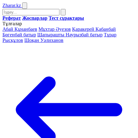
Zharar
.kz
Реферат
Жоспарлар
Тест сұрақтары
Тұлғалар
Абай Құнанбаев
Мұхтар Әуезов
Қаракерей Қабанбай
Бөгенбай батыр
Шапырашты Наурызбай батыр
Тұрар
Рысқұлов
Шоқан Уәлиханов