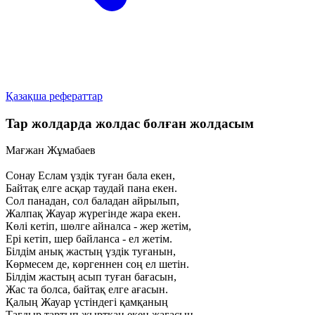
Қазақша рефераттар
Tap жолдарда жолдас болған жолдасым
Мағжан Жұмабаев
Сонау Еслам үздік туған бала екен,
Байтақ елге асқар таудай пана екен.
Сол панадан, сол баладан айрылып,
Жалпақ Жауар жүрегінде жара екен.
Көлі кетіп, шөлге айналса - жер жетім,
Ері кетіп, шер байланса - ел жетім.
Білдім анық жастың үздік туғанын,
Көрмесем де, көргеннен соң ел шетін.
Білдім жастың асып туған бағасын,
Жас та болса, байтақ елге ағасын.
Қалың Жауар үстіндегі қамқаның
Тағдыр тартып жыртқан екен жағасын.