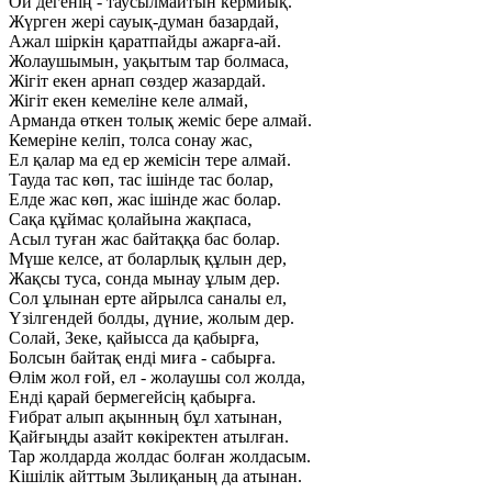
Ой дегенің - таусылмайтын кермиық.
Жүрген жері сауық-думан базардай,
Ажал шіркін қаратпайды ажарға-ай.
Жолаушымын, уақытым тар болмаса,
Жігіт екен арнап сөздер жазардай.
Жігіт екен кемеліне келе алмай,
Арманда өткен толық жеміс бере алмай.
Кемеріне келіп, толса сонау жас,
Ел қалар ма ед ер жемісін тере алмай.
Тауда тас көп, тас ішінде тас болар,
Елде жас көп, жас ішінде жас болар.
Сақа құймас қолайына жақпаса,
Асыл туған жас байтаққа бас болар.
Мүше келсе, ат боларлық құлын дер,
Жақсы туса, сонда мынау ұлым дер.
Сол ұлынан ерте айрылса саналы ел,
Үзілгендей болды, дүние, жолым дер.
Солай, Зеке, қайысса да қабырға,
Болсын байтақ енді миға - сабырға.
Өлім жол ғой, ел - жолаушы сол жолда,
Енді қарай бермегейсің қабырға.
Ғибрат алып ақынның бұл хатынан,
Қайғыңды азайт көкіректен атылған.
Tap жолдарда жолдас болған жолдасым.
Кішілік айттым Зылиқаның да атынан.