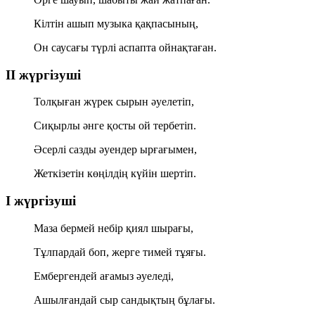
Кілтін ашып музыка қақпасының,
Он саусағы түрлі аспапта ойнақтаған.
ІІ жүргізуші
Толқыған жүрек сырын әуелетіп,
Сиқырлы әнге қосты ой тербетіп.
Әсерлі сазды әуендер ырғағымен,
Жеткізетін көңілдің күйін шертіп.
І жүргізуші
Маза бермей небір қиял шырағы,
Тұлпардай боп, жерге тимей тұяғы.
Ембергендей ағамыз әуеледі,
Ашылғандай сыр сандықтың бұлағы.