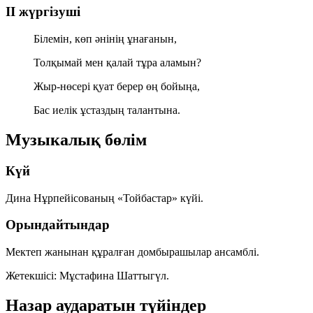
ІІ жүргізуші
Білемін, көп әнінің ұнағанын,
Толқымай мен қалай тұра аламын?
Жыр-нөсері қуат берер өң бойыңа,
Бас иелік ұстаздың талантына.
Музыкалық бөлім
Күй
Дина Нұрпейісованың
«Тойбастар»
күйі.
Орындайтындар
Мектеп жанынан құралған домбырашылар ансамблі.
Жетекшісі:
Мұстафина Шаттыгүл
.
Назар аударатын түйіндер