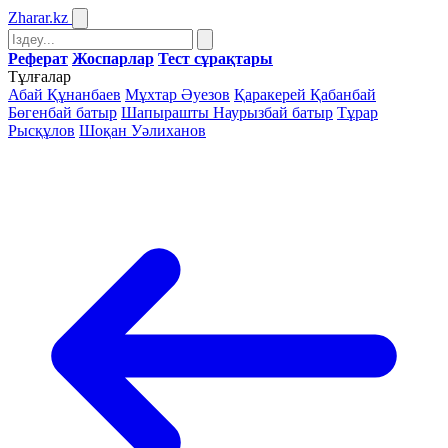
Zharar
.kz
Реферат
Жоспарлар
Тест сұрақтары
Тұлғалар
Абай Құнанбаев
Мұхтар Әуезов
Қаракерей Қабанбай
Бөгенбай батыр
Шапырашты Наурызбай батыр
Тұрар
Рысқұлов
Шоқан Уәлиханов