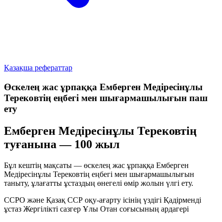
Қазақша рефераттар
Өскелең жас ұрпаққа Емберген Медіресінұлы
Терековтің еңбегі мен шығармашылығын паш
ету
Емберген Медіресінұлы Терековтің
туғанына — 100 жыл
Бұл кештің мақсаты — өскелең жас ұрпаққа Емберген
Медіресінұлы Терековтің еңбегі мен шығармашылығын
таныту, ұлағатты ұстаздың өнегелі өмір жолын үлгі ету.
ССРО және Қазақ ССР оқу-ағарту ісінің үздігі
Қадірменді
ұстаз
Жергілікті сазгер
Ұлы Отан соғысының ардагері