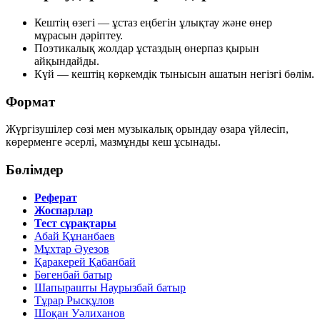
Кештің өзегі — ұстаз еңбегін ұлықтау және өнер
мұрасын дәріптеу.
Поэтикалық жолдар ұстаздың өнерпаз қырын
айқындайды.
Күй — кештің көркемдік тынысын ашатын негізгі бөлім.
Формат
Жүргізушілер сөзі мен музыкалық орындау өзара үйлесіп,
көрерменге әсерлі, мазмұнды кеш ұсынады.
Бөлімдер
Реферат
Жоспарлар
Тест сұрақтары
Абай Құнанбаев
Мұхтар Әуезов
Қаракерей Қабанбай
Бөгенбай батыр
Шапырашты Наурызбай батыр
Тұрар Рысқұлов
Шоқан Уәлиханов