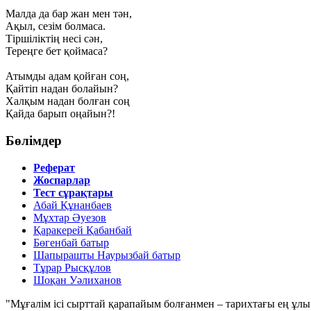
Малда да бар жан мен тән,
Ақыл, сезім болмаса.
Тіршіліктің несі сән,
Тереңге бет қоймаса?
Атымды адам қойған соң,
Қайтіп надан болайын?
Халқым надан болған соң
Қайда барып оңайын?!
Бөлімдер
Реферат
Жоспарлар
Тест сұрақтары
Абай Құнанбаев
Мұхтар Әуезов
Қаракерей Қабанбай
Бөгенбай батыр
Шапырашты Наурызбай батыр
Тұрар Рысқұлов
Шоқан Уәлиханов
"Мұғалім ісі сырттай қарапайым болғанмен – тарихтағы ең ұлы і