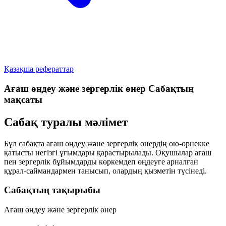
Қазақша рефераттар
Ағаш өңдеу және зергерлік өнер Сабақтың
мақсаты
Сабақ туралы мәлімет
Бұл сабақта ағаш өңдеу және зергерлік өнердің ою-өрнекке
қатысты негізгі ұғымдары қарастырылады. Оқушылар ағаш
пен зергерлік бұйымдарды көркемдеп өңдеуге арналған
құрал-саймандармен танысып, олардың қызметін түсінеді.
Сабақтың тақырыбы
Ағаш өңдеу және зергерлік өнер