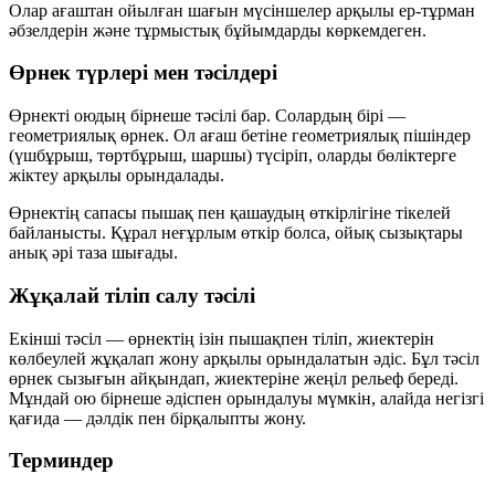
Олар ағаштан ойылған шағын мүсіншелер арқылы ер-тұрман
әбзелдерін және тұрмыстық бұйымдарды көркемдеген.
Өрнек түрлері мен тәсілдері
Өрнекті оюдың бірнеше тәсілі бар. Солардың бірі —
геометриялық өрнек
. Ол ағаш бетіне геометриялық пішіндер
(үшбұрыш, төртбұрыш, шаршы) түсіріп, оларды бөліктерге
жіктеу арқылы орындалады.
Өрнектің сапасы пышақ пен қашаудың
өткірлігіне тікелей
байланысты
. Құрал неғұрлым өткір болса, ойық сызықтары
анық әрі таза шығады.
Жұқалай тіліп салу тәсілі
Екінші тәсіл — өрнектің ізін пышақпен тіліп, жиектерін
көлбеулей жұқалап жону арқылы орындалатын әдіс. Бұл тәсіл
өрнек сызығын айқындап, жиектеріне жеңіл рельеф береді.
Мұндай ою бірнеше әдіспен орындалуы мүмкін, алайда негізгі
қағида — дәлдік пен бірқалыпты жону.
Терминдер