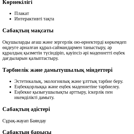
Көрнекілігі
Плакат
Интерактивті тақта
Сабақтың мақсаты
Оқушыларды ағаш және зергерлік ою-өрнектерді көркемдеп
өңдеуге арналған құрал-саймандармен таныстыру, әр
құралдың қызметін түсіндіріп, қауіпсіз әрі мәдениетті еңбек
дағдыларын қалыптастыру.
Тәрбиелік және дамытушылық міндеттері
Эстетикалық, экологиялық және ұлттық тәрбие беру.
Еңбекқорлыққа және еңбек мәдениетіне тәрбиелеу.
Еңбекке қызығушылықты арттыру, іскерлік пен
икемділікті дамыту.
Сабақтың әдістері
Сұрақ-жауап
Баяндау
Сабақтың барысы