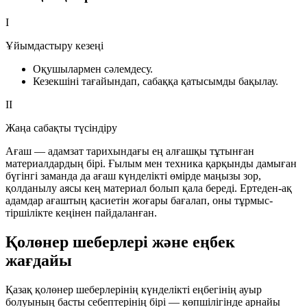
I
Ұйымдастыру кезеңі
Оқушылармен сәлемдесу.
Кезекшіні тағайындап, сабаққа қатысымды бақылау.
II
Жаңа сабақты түсіндіру
Ағаш — адамзат тарихындағы ең алғашқы тұтынған
материалдардың бірі. Ғылым мен техника қарқынды дамыған
бүгінгі заманда да ағаш күнделікті өмірде маңызы зор,
қолданылу аясы кең материал болып қала береді. Ертеден-ақ
адамдар ағаштың қасиетін жоғары бағалап, оны тұрмыс-
тіршілікте кеңінен пайдаланған.
Қолөнер шеберлері және еңбек
жағдайы
Қазақ қолөнер шеберлерінің күнделікті еңбегінің ауыр
болуының басты себептерінің бірі — көпшілігінде арнайы