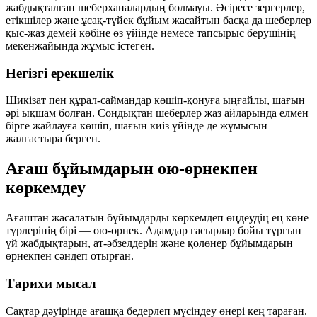
жабдықталған шеберханалардың болмауы. Әсіресе зергерлер,
етікшілер және ұсақ-түйек бұйым жасайтын басқа да шеберлер
қыс-жаз демей көбіне өз үйінде немесе тапсырыс берушінің
мекенжайында жұмыс істеген.
Негізгі ерекшелік
Шикізат пен құрал-саймандар көшіп-қонуға ыңғайлы, шағын
әрі ықшам болған. Сондықтан шеберлер жаз айларында елмен
бірге жайлауға көшіп, шағын киіз үйінде де жұмысын
жалғастыра берген.
Ағаш бұйымдарын ою-өрнекпен
көркемдеу
Ағаштан жасалатын бұйымдарды көркемдеп өңдеудің ең көне
түрлерінің бірі — ою-өрнек. Адамдар ғасырлар бойы тұрғын
үй жабдықтарын, ат-әбзелдерін және қолөнер бұйымдарын
өрнекпен сәндеп отырған.
Тарихи мысал
Сақтар дәуірінде ағашқа бедерлеп мүсіндеу өнері кең тараған.