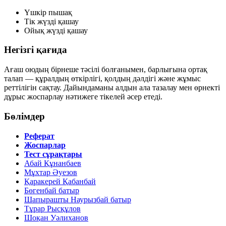
Үшкір пышақ
Тік жүзді қашау
Ойық жүзді қашау
Негізгі қағида
Ағаш оюдың бірнеше тәсілі болғанымен, барлығына ортақ
талап — құралдың өткірлігі, қолдың дәлдігі және жұмыс
реттілігін сақтау. Дайындаманы алдын ала тазалау мен өрнекті
дұрыс жоспарлау нәтижеге тікелей әсер етеді.
Бөлімдер
Реферат
Жоспарлар
Тест сұрақтары
Абай Құнанбаев
Мұхтар Әуезов
Қаракерей Қабанбай
Бөгенбай батыр
Шапырашты Наурызбай батыр
Тұрар Рысқұлов
Шоқан Уәлиханов