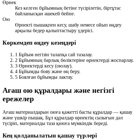
Өрнек
Кез келген бұйымның бетіне түсірілетін, біртұтас
байланысқан әшекей бейне.
Ою
Өрнекті пышақпен кесу, шабу немесе ойып өңдеу
арқылы бедер қалыптастыру үдерісі.
Көркемдеп өңдеу кезеңдері
1
Бұйым негізін талапқа сай тазалау.
2
Бұйымның барлық бөліктеріне өрнектерді жоспарлау.
3
Өрнектерді кесу (оюлау).
4
Бұйымды бояу және өң беру.
5
Боялған бұйымды лактау.
Ағаш ою құралдары және негізгі
ережелер
Ағаш материалдарын оюға қажетті басты құралдар —
қашау
және
үшкір пышақ
. Бұл құралдар өрнектің сызығын дәл
түсіріп, материалды таза қиюға мүмкіндік береді.
Кең қолданылатын қашау түрлері