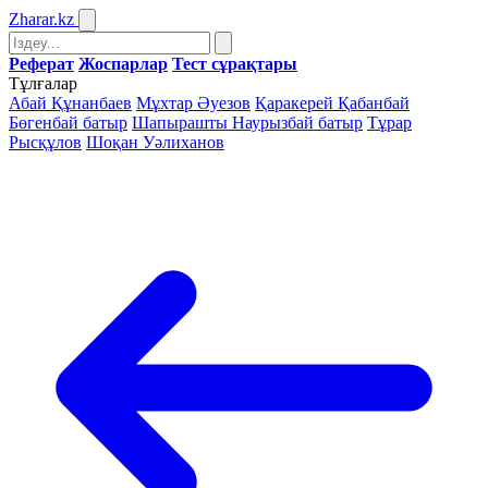
Zharar
.kz
Реферат
Жоспарлар
Тест сұрақтары
Тұлғалар
Абай Құнанбаев
Мұхтар Әуезов
Қаракерей Қабанбай
Бөгенбай батыр
Шапырашты Наурызбай батыр
Тұрар
Рысқұлов
Шоқан Уәлиханов