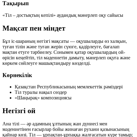
Тақырып
«Тіл – достықтың кепілі»
аудандық мәнерлеп оқу сайысы
Мақсат пен міндет
Бұл іс-шараның негізгі мақсаты — оқушыларды өз халқын,
туған тілін және туған жерін сүюге, қадірлеуге, бағалап
мақтан етуге тәрбиелеу. Сонымен қатар оқушылардың ой-
өрісін кеңейтіп, тіл мәдениетін дамыту, мәнерлеп оқуға және
көркем сөйлеуге машықтандыру көзделді.
Көрнекілік
Қазақстан Республикасының мемлекеттік рәміздері
Тіл туралы нақыл сөздер
«Шаңырақ» композициясы
Негізгі ой
Ана тілі — әр адамның ұлтының жан дүниесі мен
мәдениетінен ғасырлар бойы жинаған рухани қазынасының
қайнар көзі. Тіл — ұрпақтан-ұрпаққа жалғасатын күре тамыр;