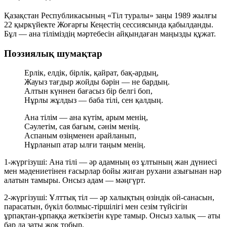
Қазақстан Республикасының «Тіл туралы» заңы 1989 жылғы
22 қыркүйекте Жоғарғы Кеңестің сессиясында қабылданды.
Бұл — ана тіліміздің мәртебесін айқындаған маңызды құжат.
Поэзиялық шумақтар
Ерлік, елдік, бірлік, қайрат, бақ-ардың,
Жауыз тағдыр жойды бәрін — не бардың.
Алтын күннен бағасыз бір белгі боп,
Нұрлы жұлдыз — баба тілі, сен қалдың.
Ана тілім — ана күтім, арым менің,
Сәулетім, сая бағым, сәнім менің.
Аспаным өзіңменен арайланып,
Нұрланып атар ылғи таңым менің.
1-жүргізуші:
Ана тілі — әр адамның өз ұлтының жан дүниесі
мен мәдениетінен ғасырлар бойы жиған рухани азығынан нәр
алатын тамыры. Онсыз адам — мәңгүрт.
2-жүргізуші:
Ұлттық тіл — әр халықтың өзіндік ой-санасын,
парасатын, бүкіл болмыс-тіршілігі мен сезім түйсігін
ұрпақтан-ұрпаққа жеткізетін күре тамыр. Онсыз халық — аты
бар да заты жоқ тобыр.