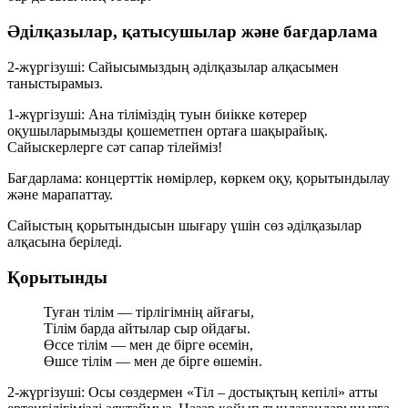
Әділқазылар, қатысушылар және бағдарлама
2-жүргізуші:
Сайысымыздың әділқазылар алқасымен
таныстырамыз.
1-жүргізуші:
Ана тіліміздің туын биікке көтерер
оқушыларымызды қошеметпен ортаға шақырайық.
Сайыскерлерге сәт сапар тілейміз!
Бағдарлама:
концерттік нөмірлер, көркем оқу, қорытындылау
және марапаттау.
Сайыстың қорытындысын шығару үшін сөз әділқазылар
алқасына беріледі.
Қорытынды
Туған тілім — тірлігімнің айғағы,
Тілім барда айтылар сыр ойдағы.
Өссе тілім — мен де бірге өсемін,
Өшсе тілім — мен де бірге өшемін.
2-жүргізуші:
Осы сөздермен «Тіл – достықтың кепілі» атты