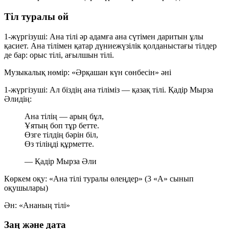
Тіл туралы ой
1-жүргізуші:
Ана тілі әр адамға ана сүтімен даритын ұлы
қасиет. Ана тілімен қатар дүниежүзілік қолданыстағы тілдер
де бар: орыс тілі, ағылшын тілі.
Музыкалық нөмір:
«Әрқашан күн сөнбесін» әні
1-жүргізуші:
Ал біздің ана тіліміз — қазақ тілі. Қадір Мырза
Әлидің:
Ана тілің — арың бұл,
Ұятың боп тұр бетте.
Өзге тілдің бәрін біл,
Өз тіліңді құрметте.
— Қадір Мырза Әли
Көркем оқу:
«Ана тілі туралы өлеңдер» (3 «А» сынып
оқушылары)
Ән:
«Ананың тілі»
Заң және дата