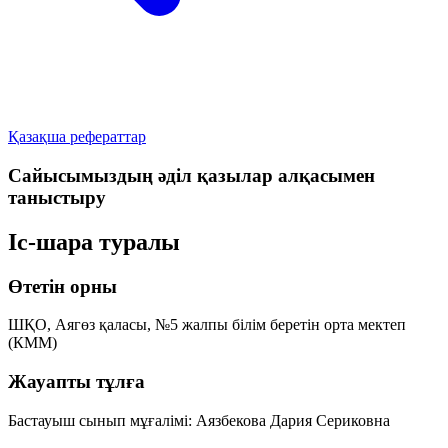
Қазақша рефераттар
Сайысымыздың әділ қазылар алқасымен
таныстыру
Іс-шара туралы
Өтетін орны
ШҚО, Аягөз қаласы, №5 жалпы білім беретін орта мектеп
(КММ)
Жауапты тұлға
Бастауыш сынып мұғалімі:
Аязбекова Дария Сериковна