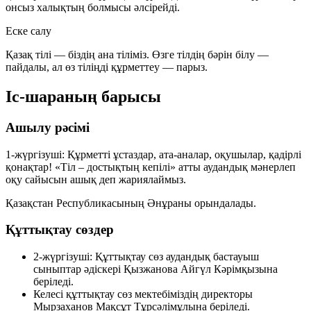
онсыз халықтың болмысы әлсірейді.
Еске салу
Қазақ тілі — біздің ана тіліміз. Өзге тілдің бәрін білу —
пайдалы, ал өз тіліңді құрметтеу — парыз.
Іс-шараның барысы
Ашылу рәсімі
1-жүргізуші:
Құрметті ұстаздар, ата-аналар, оқушылар, қадірлі
қонақтар! «Тіл – достықтың кепілі» атты аудандық мәнерлеп
оқу сайысын ашық деп жариялаймыз.
Қазақстан Республикасының Әнұраны орындалады.
Құттықтау сөздер
2-жүргізуші:
Құттықтау сөз аудандық бастауыш
сыныптар әдіскері
Қызжанова Айгүл Кәрімқызына
беріледі.
Келесі құттықтау сөз мектебіміздің директоры
Мырзаханов Мақсұт Тұрсәлімұлына
беріледі.