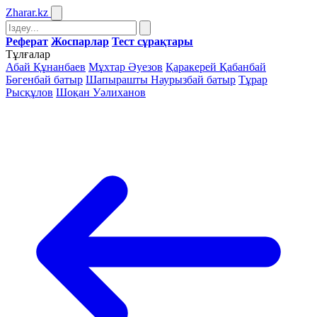
Zharar
.kz
Реферат
Жоспарлар
Тест сұрақтары
Тұлғалар
Абай Құнанбаев
Мұхтар Әуезов
Қаракерей Қабанбай
Бөгенбай батыр
Шапырашты Наурызбай батыр
Тұрар
Рысқұлов
Шоқан Уәлиханов