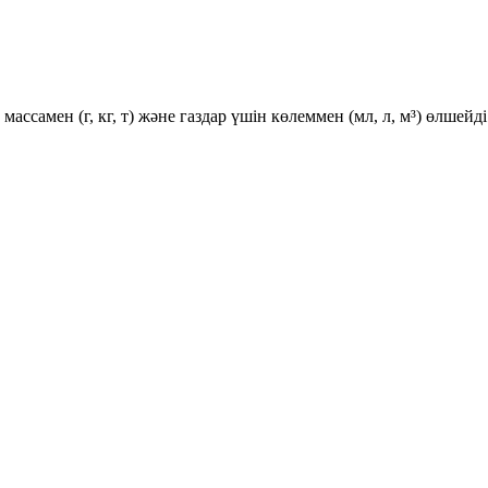
ссамен (г, кг, т) және газдар үшін көлеммен (мл, л, м³) өлшейді