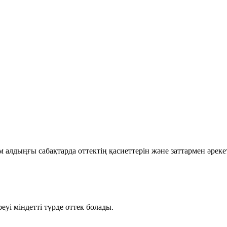
алдыңғы сабақтарда оттектің қасиеттерін және заттармен әрекет
еуі міндетті түрде
оттек
болады.