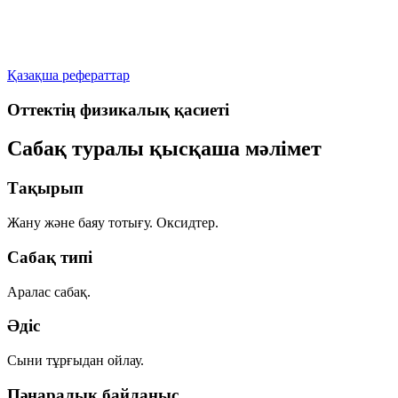
Қазақша рефераттар
Оттектің физикалық қасиеті
Сабақ туралы қысқаша мәлімет
Тақырып
Жану және баяу тотығу. Оксидтер.
Сабақ типі
Аралас сабақ.
Әдіс
Сыни тұрғыдан ойлау.
Пәнаралық байланыс