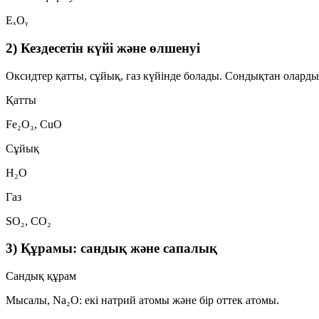
EₓOᵧ
2) Кездесетін күйі және өлшенуі
Оксидтер
қатты
,
сұйық
,
газ
күйінде болады. Сондықтан оларды ма
Қатты
Fe₂O₃, CuO
Сұйық
H₂O
Газ
SO₂, CO₂
3) Құрамы: сандық және сапалық
Сандық құрам
Мысалы,
Na₂O
: екі натрий атомы және бір оттек атомы.