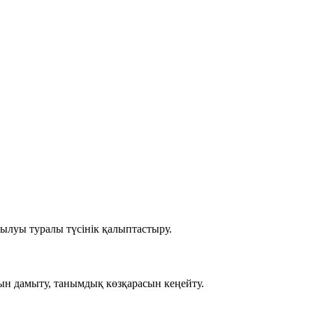
ылуы туралы түсінік қалыптастыру.
ын дамыту, танымдық көзқарасын кеңейту.