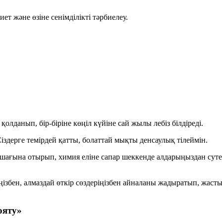
т және өзіне сенімділікті тәрбиелеу.
данып, бір-біріне көңіл күйіне сай жылы лебіз білдіреді.
здерге темірдей қатты, болаттай мықты денсаулық тілеймін.
ғына отырып, химия еліне сапар шеккенде алдарыңыздан сутегід
ңізбен, алмаздай өткір сөздеріңізбен айналаны жадыратып, жа
ояту»