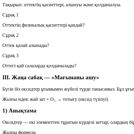
Тақырып:
оттектің қасиеттері, алынуы және қолданылуы
.
Сұрақ 1
Оттектің физикалық қасиеттері қандай?
Сұрақ 2
Оттек қалай алынады?
Сұрақ 3
Оттегі қай салаларда қолданылады?
III. Жаңа сабақ — «Мағынаны ашу»
Бүгін біз
оксидтер
ұғымымен жүйелі түрде танысамыз. Бұл ұғым 
Жалпы идея:
жай зат + O₂ → тотығу (оксид түзілуі)
1) Анықтама
Оксидтер
— екі элементтен тұратын күрделі заттар; олардың бір
Жалпы формула