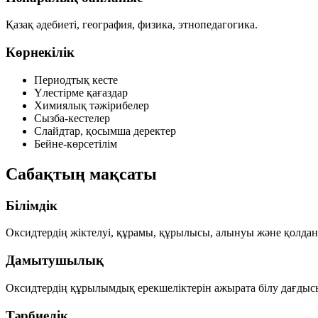
Қазақ әдебиеті, география, физика, этнопедагогика.
Көрнекілік
Периодтық кесте
Үлестірме қағаздар
Химиялық тәжірибелер
Сызба-кестелер
Слайдтар, қосымша деректер
Бейне-көрсетілім
Сабақтың мақсаты
Білімдік
Оксидтердің жіктелуі, құрамы, құрылысы, алынуы және қолдан
Дамытушылық
Оксидтердің құрылымдық ерекшеліктерін ажырата білу дағдыс
Тәрбиелік