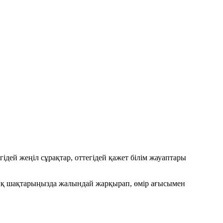
ей жеңіл сұрақтар, оттегідей қажет білім жауаптары
стық шақтарыңызда жалындай жарқырап, өмір ағысымен