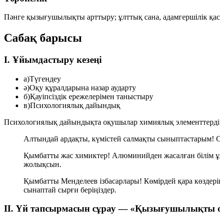
Пәнге қызығушылықты арттыру; ұлттық сана, адамгершілік қасие
Сабақ барысы
I. Ұйымдастыру кезеңі
а)
Түгендеу
ә)
Оқу құралдарына назар аударту
б)
Қауіпсіздік ережелерімен таныстыру
в)
Психологиялық дайындық
Психологиялық дайындықта оқушылар химиялық элементтерді қол
Алтындай ардақты, күмістей салмақты сыныптастарым! Сі
Қымбатты жас химиктер! Алюминийден жасалған білім ұша
жолықсын.
Қымбатты Менделеев ізбасарлары! Көмірдей қара көздері
сынаптай сырғи беріңіздер.
II. Үй тапсырмасын сұрау — «Қызығушылықты 