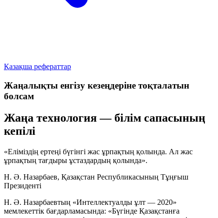
Қазақша рефераттар
Жаңалықты енгізу кезеңдеріне тоқталатын
болсам
Жаңа технология — білім сапасының
кепілі
«Еліміздің ертеңі бүгінгі жас ұрпақтың қолында. Ал жас
ұрпақтың тағдыры ұстаздардың қолында».
Н. Ә. Назарбаев, Қазақстан Республикасының Тұңғыш
Президенті
Н. Ә. Назарбаевтың «Интеллектуалды ұлт — 2020»
мемлекеттік бағдарламасында: «Бүгінде Қазақстанға