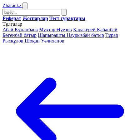
Zharar
.kz
Реферат
Жоспарлар
Тест сұрақтары
Тұлғалар
Абай Құнанбаев
Мұхтар Әуезов
Қаракерей Қабанбай
Бөгенбай батыр
Шапырашты Наурызбай батыр
Тұрар
Рысқұлов
Шоқан Уәлиханов