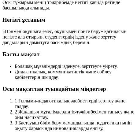
Осы тұжырым менің тәжірибемде негізгі қағида ретінде
басшылыққа алынады.
Негізгі ұстаным
«Пәнмен оқушыға емес, оқушымен пәнге бару» қағидасын
негізге ала отырып, студенттердің іздену және зерттеу
дағдыларын дамытуға басымдық беремін.
Басты мақсат
Болашақ мұғалімдерді ізденуге, зерттеуге үйрету.
Дидактикалық, коммуникативтік және сөйлеу
қабілеттерін шыңдау.
Осы мақсаттан туындайтын міндеттер
1
Ғылыми-педагогикалық әдебиеттерді зерттеу және
талдау.
2
Жаңашыл мұғалімдердің іс-тәжірибесімен танысу және
оны насихаттау.
3
Бастауыш білім беру мамандығында педагогика пәнін
оқыту барысында инновацияларды енгізу.