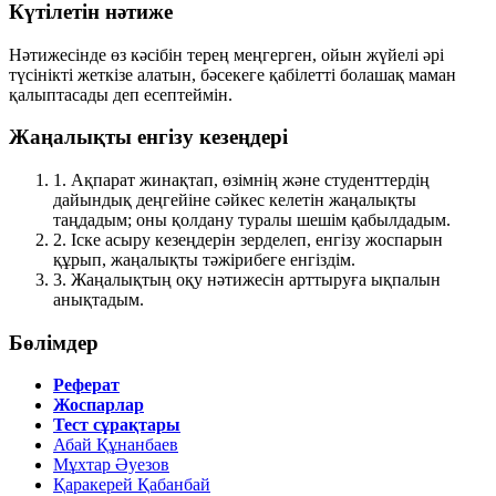
Күтілетін нәтиже
Нәтижесінде өз кәсібін терең меңгерген, ойын жүйелі әрі
түсінікті жеткізе алатын, бәсекеге қабілетті болашақ маман
қалыптасады деп есептеймін.
Жаңалықты енгізу кезеңдері
1.
Ақпарат жинақтап, өзімнің және студенттердің
дайындық деңгейіне сәйкес келетін жаңалықты
таңдадым; оны қолдану туралы шешім қабылдадым.
2.
Іске асыру кезеңдерін зерделеп, енгізу жоспарын
құрып, жаңалықты тәжірибеге енгіздім.
3.
Жаңалықтың оқу нәтижесін арттыруға ықпалын
анықтадым.
Бөлімдер
Реферат
Жоспарлар
Тест сұрақтары
Абай Құнанбаев
Мұхтар Әуезов
Қаракерей Қабанбай