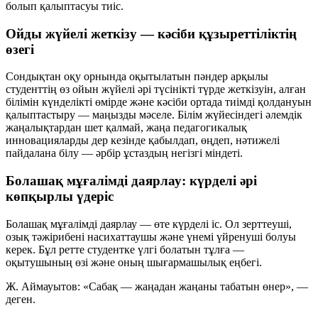
болып қалыптасуы тиіс.
Ойды жүйелі жеткізу — кәсіби құзыреттіліктің
өзегі
Сондықтан оқу орнында оқытылатын пәндер арқылы
студенттің өз ойын жүйелі әрі түсінікті түрде жеткізуін, алған
білімін күнделікті өмірде және кәсіби ортада тиімді қолдануын
қалыптастыру — маңызды мәселе. Білім жүйесіндегі әлемдік
жаңалықтардан шет қалмай, жаңа педагогикалық
инновацияларды дер кезінде қабылдап, өңдеп, нәтижелі
пайдалана білу — әрбір ұстаздың негізгі міндеті.
Болашақ мұғалімді даярлау: күрделі әрі
көпқырлы үдеріс
Болашақ мұғалімді даярлау — өте күрделі іс. Ол зерттеуші,
озық тәжірибені насихаттаушы және үнемі үйренуші болуы
керек. Бұл ретте студентке үлгі болатын тұлға —
оқытушының өзі және оның шығармашылық еңбегі.
Ж. Аймауытов: «Сабақ — жаңадан жаңаны табатын өнер», —
деген.