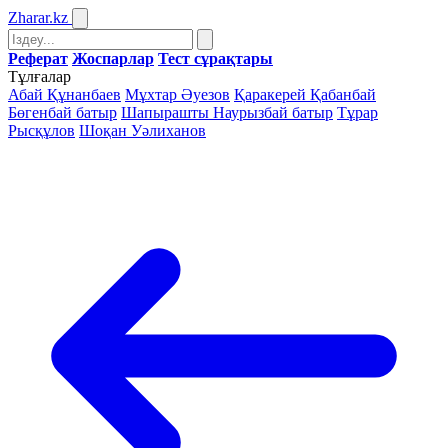
Zharar
.kz
Реферат
Жоспарлар
Тест сұрақтары
Тұлғалар
Абай Құнанбаев
Мұхтар Әуезов
Қаракерей Қабанбай
Бөгенбай батыр
Шапырашты Наурызбай батыр
Тұрар
Рысқұлов
Шоқан Уәлиханов