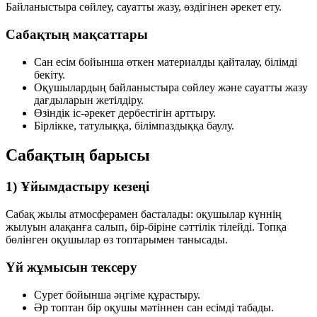
Байланыстыра сөйлеу, сауатты жазу, өздігінен әрекет ету.
Сабақтың мақсаттары
Сан есім бойынша өткен материалды қайталау, білімді
бекіту.
Оқушылардың байланыстыра сөйлеу және сауатты жазу
дағдыларын жетілдіру.
Өзіндік іс-әрекет дербестігін арттыру.
Бірлікке, татулыққа, білімпаздыққа баулу.
Сабақтың барысы
1) Ұйымдастыру кезеңі
Сабақ жылы атмосферамен басталады: оқушылар күннің
жылуын алақанға салып, бір-біріне сәттілік тілейді. Топқа
бөлінген оқушылар өз топтарымен танысады.
Үй жұмысын тексеру
Сурет бойынша әңгіме құрастыру.
Әр топтан бір оқушы мәтіннен сан есімді табады.