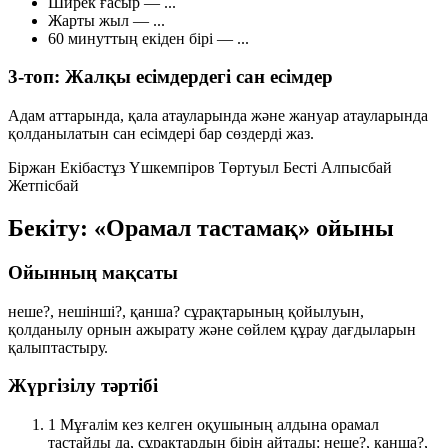
Ширек ғасыр
— ...
Жарты жыл
— ...
60 минуттың екіден бірі
— ...
3-топ: Жалқы есімдердегі сан есімдер
Адам аттарында, қала атауларында және жануар атауларында
қолданылатын сан есімдері бар сөздерді жаз.
Біржан
Екібастұз
Үшкемпіров
Төртуыл
Бесті
Алпысбай
Жетпісбай
Бекіту: «Орамал тастамақ» ойыны
Ойынның мақсаты
неше?
,
нешінші?
,
қанша?
сұрақтарының қойылуын,
қолданылу орнын ажырату және сөйлем құрау дағдыларын
қалыптастыру.
Жүргізілу тәртібі
1
Мұғалім кез келген оқушының алдына орамал
тастайды да, сұрақтардың бірін айтады:
неше?
,
қанша?
,