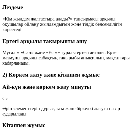
Лездеме
«Кім жылдам жалғастыра алады?» тапсырмасы арқылы
оқушылар ойлану жылдамдығын және тілдік белсенділігін
көрсетеді.
Ертегі арқылы тақырыпты ашу
Мұғалім «Сан» және «Есім» туралы ертегі айтады. Ертегі
мазмұны арқылы сабақтың тақырыбы анықталып, мақсаттары
хабарланады.
2) Көркем жазу және кітаппен жұмыс
Ай-күн және көркем жазу минуты
Сс
Әріп элементтерін дұрыс, таза және біркелкі жазуға назар
аударылады.
Кітаппен жұмыс