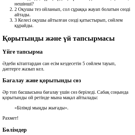
нешінші?
2
Оқушы тез ойланып, сол сұраққа жауап болатын сөзді
айтады.
3
Келесі оқушы айтылған сөзді қатыстырып, сөйлем
құрайды.
Қорытынды және үй тапсырмасы
Үйге тапсырма
Әдеби кітаптардан сан есім кездесетін
5 сөйлем
тауып,
дәптерге жазып кел.
Бағалау және қорытынды сөз
Әр топ басшысына бағалау үшін сөз беріледі. Сабақ соңында
қорытынды ой ретінде мына мақал айтылады:
«Білімді мыңды жығады».
Рахмет!
Бөлімдер