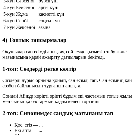
3-күн
Сәрсенбі
бүрсігүні
4-күн
Бейсенбі
арғы күні
5-күн
Жұма
қасиетті күн
6-күн
Сенбі
соңғы күн
7-күн
Жексенбі
азына
4) Топтық тапсырмалар
Оқушылар сан есімді анықтау, сөйлемде қызметін табу және
мағынасына қарай ажырату дағдыларын бекітеді.
1-топ: Сөздерді ретке келтір
Сөздерді дұрыс орнына қойып, сан есімді тап. Сан есімнің қай
сөзбен байланысып тұрғанын анықта.
Сондай
Айнұр
көрікті
өріпті
бұрым
екі
жастамын
тоғыз
жылы
мен
сыныпқа
бастармын
қадам
келесі
төртінші
2-топ: Синонимдес сандық мағынаны тап
Қос, егіз
— ...
Екі апта
— ...