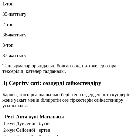
1-топ
35-жаттығу
2-топ
36-жаттығу
3-топ
37-жаттығу
Тапсырмалар орындалып болған соң, нәтижелер өзара
тексеріліп, қателер талданады.
3) Сергіту сәті: сөздерді сәйкестендіру
Барлық топтарға шашылып берілген сөздерден апта күндерін
және уақыт мәнін білдіретін сөз тіркестерін сәйкестендіру
ұсынылады.
Реті
Апта күні
Мағынасы
1-күн
Дүйсенбі
бүгін
2-күн
Сейсенбі
ертең