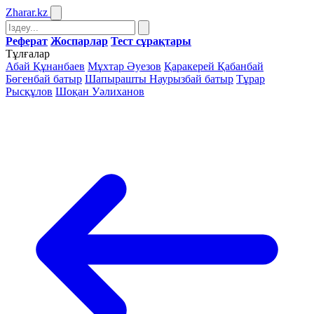
Zharar
.kz
Реферат
Жоспарлар
Тест сұрақтары
Тұлғалар
Абай Құнанбаев
Мұхтар Әуезов
Қаракерей Қабанбай
Бөгенбай батыр
Шапырашты Наурызбай батыр
Тұрар
Рысқұлов
Шоқан Уәлиханов