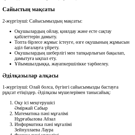
Сайыстың мақсаты
2-жүргізуші:
Сайысымыздың мақсаты:
Оқушылардың ойлау, қиялдау және есте сақтау
қабілеттерін дамыту.
Топта бірлесе жұмыс істеуге, өзге оқушының жұмысын
әділ бағалауға үйрету.
Оқушылардың шеберлігі мен тапқырлығын бақылап,
дамытуға ықпал ету.
Ұйымшылдыққа, жауапкершілікке тәрбиелеу.
Әділқазылар алқасы
1-жүргізуші:
Олай болса, бүгінгі сайысымызды бастауға
рұқсат етіңіздер. Әділқазы мүшелерімен танысайық:
Оқу ісі меңгерушісі
Әміржай Сабыр
Математика пәні мұғалімі
Нұрғабылова Абзал
Информатика пәні мұғалімі
Зейнуллаева Лаура