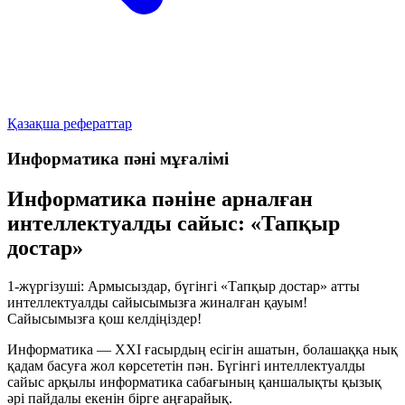
Қазақша рефераттар
Информатика пәні мұғалімі
Информатика пәніне арналған
интеллектуалды сайыс: «Тапқыр
достар»
1-жүргізуші:
Армысыздар, бүгінгі «Тапқыр достар» атты
интеллектуалды сайысымызға жиналған қауым!
Сайысымызға қош келдіңіздер!
Информатика — ХХІ ғасырдың есігін ашатын, болашаққа нық
қадам басуға жол көрсететін пән. Бүгінгі интеллектуалды
сайыс арқылы информатика сабағының қаншалықты қызық
әрі пайдалы екенін бірге аңғарайық.