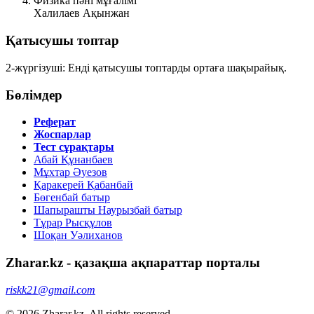
Физика пәні мұғалімі
Халилаев Ақынжан
Қатысушы топтар
2-жүргізуші:
Енді қатысушы топтарды ортаға шақырайық.
Бөлімдер
Реферат
Жоспарлар
Тест сұрақтары
Абай Құнанбаев
Мұхтар Әуезов
Қаракерей Қабанбай
Бөгенбай батыр
Шапырашты Наурызбай батыр
Тұрар Рысқұлов
Шоқан Уәлиханов
Zharar.kz - қазақша ақпараттар порталы
riskk21@gmail.com
© 2026 Zharar.kz. All rights reserved.