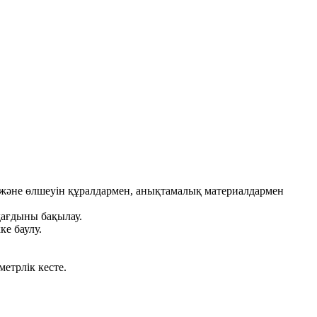
у және өлшеуін құралдармен, анықтамалық материалдармен
дағдыны бақылау.
ке баулу.
метрлік кесте.