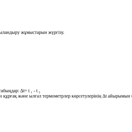
дыландыру жұмыстарын жүргізу.
.
ыңдар: ∆t= t ₁ - t ₂
сын құрғақ және ылғал термометрлер көрсетулерінің ∆t айырымы