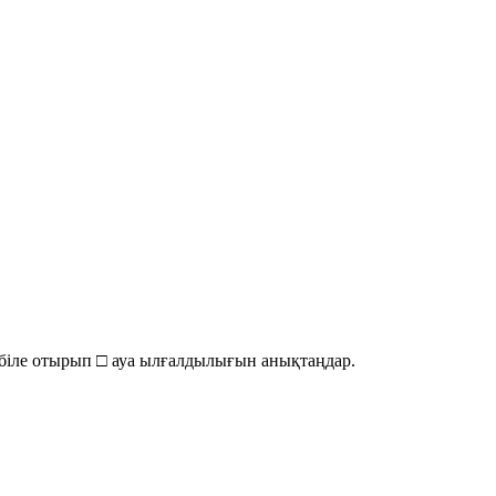
н біле отырып □ ауа ылғалдылығын анықтаңдар.