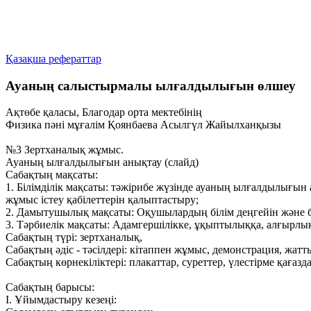
Қазақша рефераттар
Ауаның салыстырмалы ылғалдылығын өлшеу
Ақтөбе қаласы, Благодар орта мектебінің
Физика пәні мұғалім Қоянбаева Асылгүл Жайылханқызы
№3 Зертханалық жұмыс.
Ауаның ылғалдылығын анықтау (слайд)
Сабақтың мақсаты:
1. Білімділік мақсаты: тәжірибе жүзінде ауаның ылғалдылығы
жұмыс істеу қабілеттерін қалыптастыру;
2. Дамытушылық мақсаты: Оқушылардың білім деңгейін және б
3. Тәрбиелік мақсаты: Адамгершілікке, ұқыптылыққа, алғырлыққ
Сабақтың түрі: зертханалық,
Сабақтың әдіс - тәсілдері: кітаппен жұмыс, демонстрация, жат
Сабақтың көрнекіліктері: плакаттар, суреттер, үлестірме қағазд
Сабақтың барысы:
І. Ұйымдастыру кезеңі: