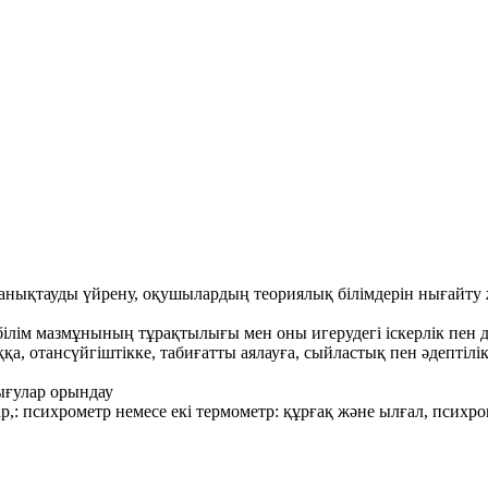
н анықтауды үйрену, оқушылардың теориялық білімдерін нығайт
ілім мазмұнының тұрақтылығы мен оны игерудегі іскерлік пен 
а, отансүйгіштікке, табиғатты аялауға, сыйластық пен әдептілік
тығулар орындау
ар,: психрометр немесе екі термометр: құрғақ және ылғал, психро