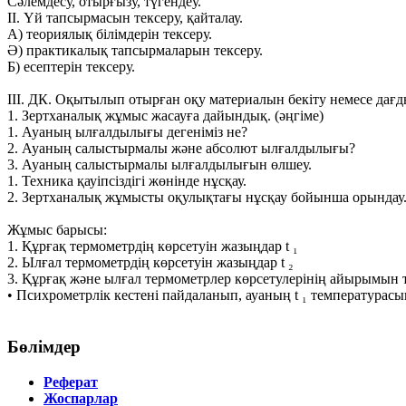
Сәлемдесу, отырғызу, түгендеу.
ІІ. Үй тапсырмасын тексеру, қайталау.
А) теориялық білімдерін тексеру.
Ә) практикалық тапсырмаларын тексеру.
Б) есептерін тексеру.
ІІІ. ДК. Оқытылып отырған оқу материалын бекіту немесе дағ
1. Зертханалық жұмыс жасауға дайындық. (әңгіме)
1. Ауаның ылғалдылығы дегеніміз не?
2. Ауаның салыстырмалы және абсолют ылғалдылығы?
3. Ауаның салыстырмалы ылғалдылығын өлшеу.
1. Техника қауіпсіздігі жөнінде нұсқау.
2. Зертханалық жұмысты оқулықтағы нұсқау бойынша орындау
Жұмыс барысы:
1. Құрғақ термометрдің көрсетуін жазыңдар t ₁
2. Ылғал термометрдің көрсетуін жазыңдар t ₂
3. Құрғақ және ылғал термометрлер көрсетулерінің айырымын таб
• Психрометрлік кестені пайдаланып, ауаның t ₁ температура
Бөлімдер
Реферат
Жоспарлар