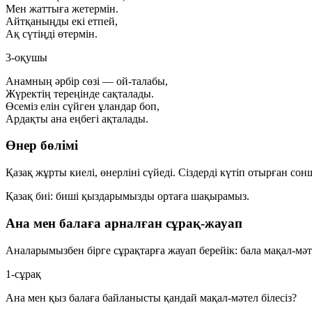
Мен жаттыға жетермін.
Айтқаныңды екі етпей,
Ақ сүтіңді өтермін.
3-оқушы
Анамның әрбір сөзі — ой-талабы,
Жүректің тереңінде сақталады.
Өсеміз елін сүйген ұландар боп,
Ардақты ана еңбегі ақталады.
Өнер бөлімі
Қазақ жұрты киелі, өнерліні сүйеді. Сіздерді күтіп отырған со
Қазақ биі: биші қыздарымызды ортаға шақырамыз.
Ана мен балаға арналған сұрақ-жауап
Аналарымызбен бірге сұрақтарға жауап берейік: бала мақал-мәт
1-сұрақ
Ана мен қыз балаға байланысты қандай мақал-мәтел білесіз?