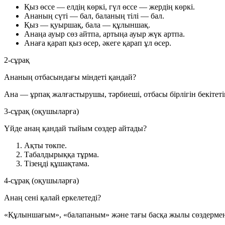
Қыз өссе — елдің көркі, гүл өссе — жердің көркі.
Ананың сүті — бал, баланың тілі — бал.
Қыз — қуыршақ, бала — құлыншақ.
Анаңа ауыр сөз айтпа, артыңа ауыр жүк артпа.
Анаға қарап қыз өсер, әкеге қарап ұл өсер.
2-сұрақ
Ананың отбасындағы міндеті қандай?
Ана — ұрпақ жалғастырушы, тәрбиеші, отбасы бірлігін бекіте
3-сұрақ (оқушыларға)
Үйде анаң қандай тыйым сөздер айтады?
Ақты төкпе.
Табалдырыққа тұрма.
Тізеңді құшақтама.
4-сұрақ (оқушыларға)
Анаң сені қалай еркелетеді?
«Құлыншағым», «балапаным» және тағы басқа жылы сөздермен 