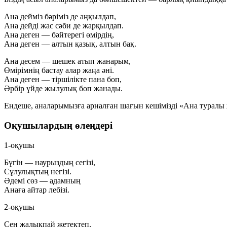
Ана дейміз бәріміз де аңқылдап,
Ана дейді жас сәби де жарқылдап.
Ана деген — бәйтерегі өмірдің,
Ана деген — алтын қазық, алтын бақ.
Ана десем — шешек атып жанарым,
Өмірімнің бастау алар жаңа әні.
Ана деген — тіршілікте пана боп,
Әрбір үйде жылулық боп жанады.
Ендеше, аналарымызға арналған шағын кешімізді «Ана туралы 
Оқушылардың өлеңдері
1-оқушы
Бүгін — наурыздың сегізі,
Сұлулықтың негізі.
Әдемі сөз — адамның
Анаға айтар лебізі.
2-оқушы
Сен жалықпай жетектеп,