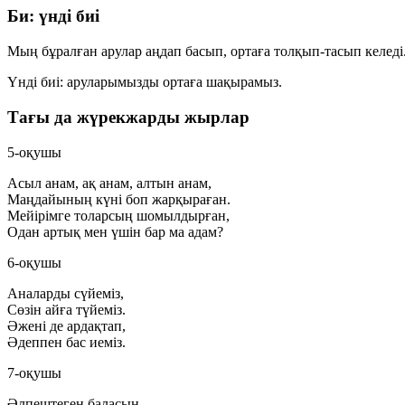
Би: үнді биі
Мың бұралған арулар аңдап басып, ортаға толқып-тасып келед
Үнді биі: аруларымызды ортаға шақырамыз.
Тағы да жүрекжарды жырлар
5-оқушы
Асыл анам, ақ анам, алтын анам,
Маңдайының күні боп жарқыраған.
Мейірімге толарсың шомылдырған,
Одан артық мен үшін бар ма адам?
6-оқушы
Аналарды сүйеміз,
Сөзін айға түйеміз.
Әжені де ардақтап,
Әдеппен бас иеміз.
7-оқушы
Әлпештеген баласын —