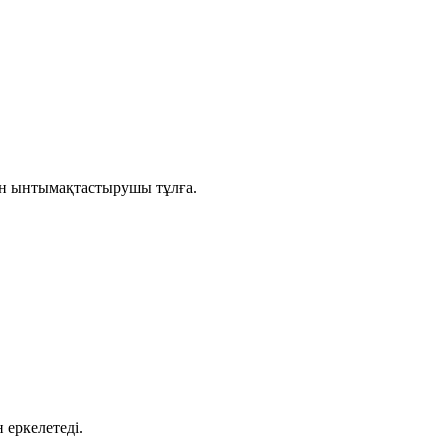
тін ынтымақтастырушы тұлға.
еркелетеді.