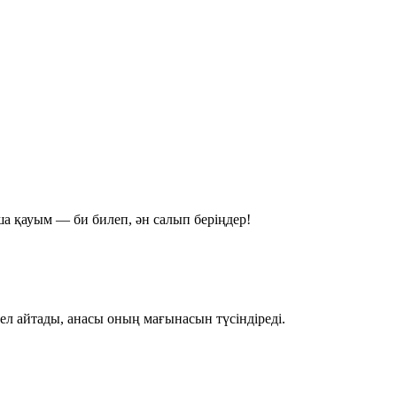
нша қауым — би билеп, ән салып беріңдер!
ел айтады, анасы оның мағынасын түсіндіреді.