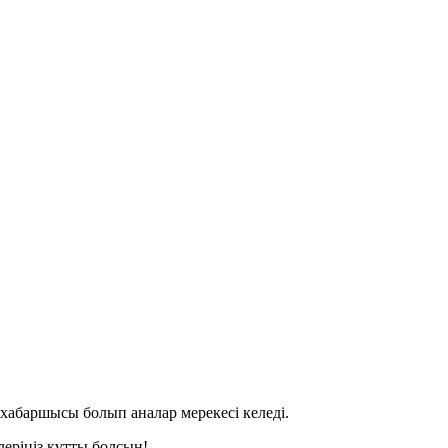
 хабаршысы болып аналар мерекесі келеді.
еріңіз құтты болсын!