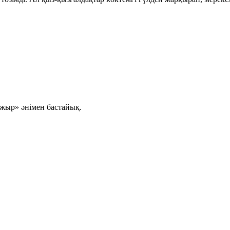
жыр» әнімен бастайық.