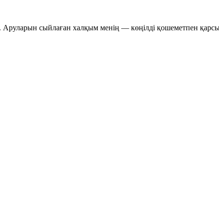
і. Аруларын сыйлаған халқым менің — көңілді қошеметпен қарсы