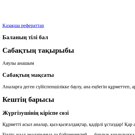
Қазақша рефераттар
Баланың тілі бал
Сабақтың тақырыбы
Аяулы анашым
Сабақтың мақсаты
Аналарға деген сүйіспеншілікке баулу, ана еңбегін құрметтеп, а
Кештің барысы
Жүргізушінің кіріспе сөзі
Құрметті асыл аналар, қыз-қызғалдақтар, қадірлі ұстаздар! Қ
Біздің асыл аналарымыз да бәйшешектей — барлық қиындыққа тө