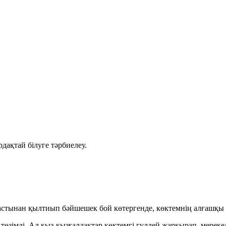
рдақтай білуге тәрбиелеу.
ар астынан қылтиып бәйшешек бой көтергенде, көктемнің алғашқы
зімді. Ал қыз-қызғалдақтар көктемгі гүлдей жарқырап, мерекел