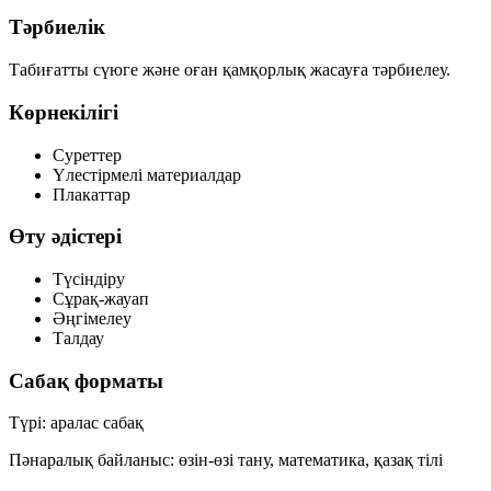
Тәрбиелік
Табиғатты сүюге және оған қамқорлық жасауға тәрбиелеу.
Көрнекілігі
Суреттер
Үлестірмелі материалдар
Плакаттар
Өту әдістері
Түсіндіру
Сұрақ-жауап
Әңгімелеу
Талдау
Сабақ форматы
Түрі:
аралас сабақ
Пәнаралық байланыс:
өзін-өзі тану, математика, қазақ тілі