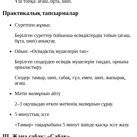
Үш топқа: ағаш, бұта, шөп.
Практикалық тапсырмалар
Суретпен жұмыс
Берілген суреттер бойынша өсімдіктердің тобын (ағаш,
бұта, шөп) анықтау.
Ойын: «Өсімдіктің мүшелерін тап»
Берілген сөздерден өсімдік мүшелерін таңдап, орнына
орналастыру.
Сөздер: тамыр, шөп, сабақ, гүл, емен, шөп, жапырақ,
ағаш.
Мәтін мазмұнын айту
2–3 оқушыдан өткен мәтіннің мазмұнын сұрау.
5 минуттық эссе
«Тамыр» тақырыбына 5 минут ішінде қысқа эссе жазу.
III. Жаңа сабақ: «Сабақ»