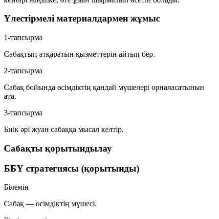
Үлестірмелі материалдармен жұмыс
1-тапсырма
Сабақтың атқаратын қызметтерін айтып бер.
2-тапсырма
Сабақ бойында өсімдіктің қандай мүшелері орналасатынын
ата.
3-тапсырма
Биік әрі жуан сабаққа мысал келтір.
Сабақты қорытындылау
ББҮ стратегиясы (қорытынды)
Білемін
Сабақ — өсімдіктің мүшесі.