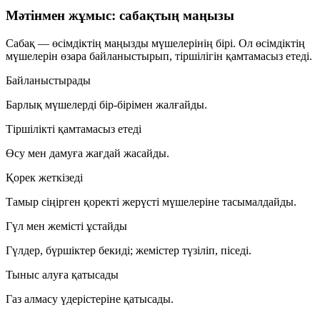
Мәтінмен жұмыс: сабақтың маңызы
Сабақ — өсімдіктің маңызды мүшелерінің бірі. Ол өсімдіктің
мүшелерін өзара байланыстырып, тіршілігін қамтамасыз етеді.
Байланыстырады
Барлық мүшелерді бір-бірімен жалғайды.
Тіршілікті қамтамасыз етеді
Өсу мен дамуға жағдай жасайды.
Қорек жеткізеді
Тамыр сіңірген қоректі жерүсті мүшелеріне тасымалдайды.
Гүл мен жемісті ұстайды
Гүлдер, бүршіктер бекиді; жемістер түзіліп, піседі.
Тыныс алуға қатысады
Газ алмасу үдерістеріне қатысады.