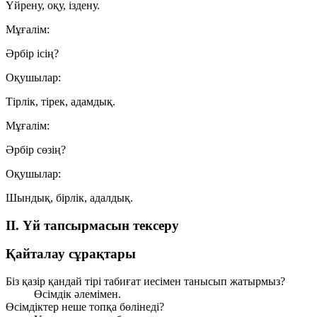
Үйрену, оқу, іздену.
Мұғалім:
Әрбір ісің?
Оқушылар:
Тірлік, тірек, адамдық.
Мұғалім:
Әрбір сөзің?
Оқушылар:
Шындық, бірлік, адалдық.
II. Үй тапсырмасын тексеру
Қайталау сұрақтары
Біз қазір қандай тірі табиғат иесімен танысып жатырмыз?
Өсімдік әлемімен.
Өсімдіктер неше топқа бөлінеді?