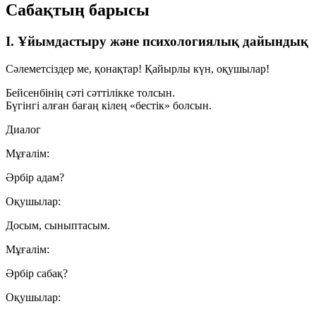
Сабақтың барысы
I. Ұйымдастыру және психологиялық дайындық
Сәлеметсіздер ме, қонақтар! Қайырлы күн, оқушылар!
Бейсенбінің сәті сәттілікке толсын.
Бүгінгі алған бағаң кілең «бестік» болсын.
Диалог
Мұғалім:
Әрбір адам?
Оқушылар:
Досым, сыныптасым.
Мұғалім:
Әрбір сабақ?
Оқушылар: