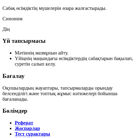
Сабақ өсімдіктің мүшелерін өзара жалғастырады.
Синоним
Дің
Үй тапсырмасы
Мәтіннің мазмұнын айту.
Үйіңнің маңындағы өсімдіктердің сабақтарын бақылап,
суретін салып келу.
Бағалау
Оқушылардың жауаптары, тапсырмаларды орындау
белсенділігі және топтық жұмыс нәтижелері бойынша
бағаланады.
Бөлімдер
Реферат
Жоспарлар
Тест сұрақтары