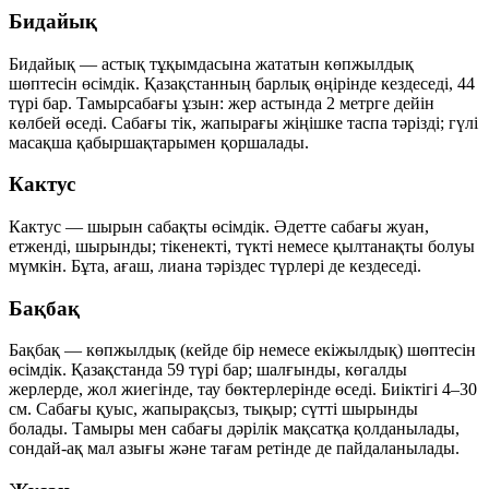
Бидайық
Бидайық — астық тұқымдасына жататын көпжылдық
шөптесін өсімдік. Қазақстанның барлық өңірінде кездеседі, 44
түрі бар. Тамырсабағы ұзын: жер астында 2 метрге дейін
көлбей өседі. Сабағы тік, жапырағы жіңішке таспа тәрізді; гүлі
масақша қабыршақтарымен қоршалады.
Кактус
Кактус — шырын сабақты өсімдік. Әдетте сабағы жуан,
етженді, шырынды; тікенекті, түкті немесе қылтанақты болуы
мүмкін. Бұта, ағаш, лиана тәріздес түрлері де кездеседі.
Бақбақ
Бақбақ — көпжылдық (кейде бір немесе екіжылдық) шөптесін
өсімдік. Қазақстанда 59 түрі бар; шалғынды, көгалды
жерлерде, жол жиегінде, тау бөктерлерінде өседі. Биіктігі 4–30
см. Сабағы қуыс, жапырақсыз, тықыр; сүтті шырынды
болады. Тамыры мен сабағы дәрілік мақсатқа қолданылады,
сондай-ақ мал азығы және тағам ретінде де пайдаланылады.