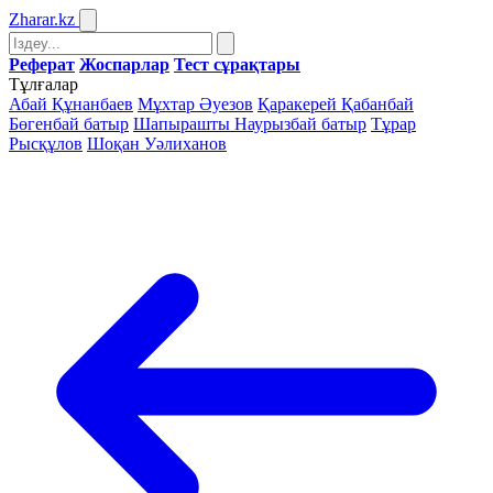
Zharar
.kz
Реферат
Жоспарлар
Тест сұрақтары
Тұлғалар
Абай Құнанбаев
Мұхтар Әуезов
Қаракерей Қабанбай
Бөгенбай батыр
Шапырашты Наурызбай батыр
Тұрар
Рысқұлов
Шоқан Уәлиханов