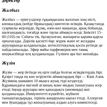
деректер
Жалбыз
Жалбыз — ерінгүлділер тұқымдасына жататын хош иісті,
көпжылдық (кейде біржылдық) шөптесін өсімдік. Қазақстанда
суармалы жерлерде, бұлақ, өзен-көл маңында, арық бойында,
шалғындықта, тоғайда және таулы аймақта өседі. Биіктігі 15–
60 (110) см. Сабағы тік, бұтақталған; жапырағы қарама-қарсы
орналасады. Дәрілік қасиеті бар: жүрек және өт жолдары
ауруларында қолданылады, антисептикалық қоспа ретінде де
пайдаланылады. Эфир майы парфюмерия мен тамақ
өнеркәсібінде кең қолданылады. Гүлінен ара бал жинайды.
Жүзім
Жүзім — жер бетінде ең ерте пайда болған өсімдіктердің бірі.
Қазіргі таңда ең көп өсірілетін аймақтардың бірі — Кіші Азия.
Жүзімнің шамамен 10 мыңға жуық түрі кездеседі.
Құрамындағы магний ағзаның және мидың тынығуына әсер
етеді; бауыр аурулары мен қаназдықта (анемияда) жиі
қолданылады. Иммунитетті күшейтіп, жүйкені
тыныштандырады, терінің жаңаруына ықпал етеді. Аллергия
мен буындарда тұз жиналуының алдын алуға көмектеседі.