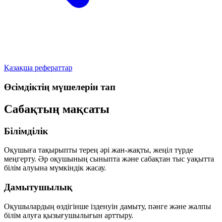
Қазақша рефераттар
Өсімдіктің мүшелерін тап
Сабақтың мақсаты
Білімділік
Оқушыға тақырыпты терең әрі жан-жақты, жеңіл түрде
меңгерту. Әр оқушының сыныпта және сабақтан тыс уақытта
білім алуына мүмкіндік жасау.
Дамытушылық
Оқушылардың өздігінше ізденуін дамыту, пәнге және жалпы
білім алуға қызығушылығын арттыру.