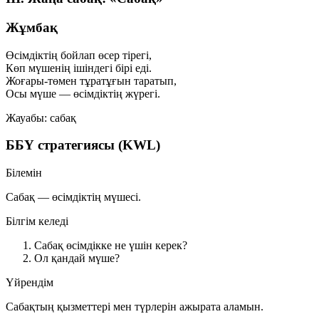
Жұмбақ
Өсімдіктің бойлап өсер тірегі,
Көп мүшенің ішіндегі бірі еді.
Жоғары-төмен тұратұғын таратып,
Осы мүше — өсімдіктің жүрегі.
Жауабы:
сабақ
ББҮ стратегиясы (KWL)
Білемін
Сабақ — өсімдіктің мүшесі.
Білгім келеді
Сабақ өсімдікке не үшін керек?
Ол қандай мүше?
Үйрендім
Сабақтың қызметтері мен түрлерін ажырата аламын.