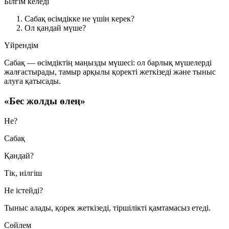
Білгім келеді
Сабақ өсімдікке не үшін керек?
Ол қандай мүше?
Үйрендім
Сабақ — өсімдіктің маңызды мүшесі: ол барлық мүшелерді
жалғастырады, тамыр арқылы қоректі жеткізеді және тыныс
алуға қатысады.
«Бес жолды өлең»
Не?
Сабақ
Қандай?
Тік, иілгіш
Не істейді?
Тыныс алады, қорек жеткізеді, тіршілікті қамтамасыз етеді.
Сөйлем