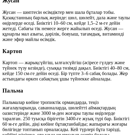
Жусан
Жусан — шөптесін өсімдіктер мен шала бұталар тобы.
Қазақстанның барлық жерінде: шөл, шөлейт, дала және таулы
өңірлерде өседі. Биіктігі 10–60 см, кейде 1,5–2 м-ге дейін
жетеді. Сабағы тік немесе жерге жайылып өседі. Жусан —
құнарлы мал азығы, дәрілік, бояуыш, тағамдық, витаминді
және эфир майлы өсімдік.
Картоп
Картоп — жарықсүйгіш, ылғалсүйгіш (әсіресе гүлдеу және
түйнек түзу кезінде), суыққа төзімді дақыл. Биіктігі 40–80 см,
кейде 150 см-ге дейін өседі. Бір түпте 3–6 сабақ болады. Жер
астындағы өркен сабақтың ұшы түйнекке айналады.
Пальма
Пальмалар көбіне тропиктік ормандарда, теңіз
жағалауларында, саванналарда, шөлейтті аймақтардың
оазистерінде және 3000 м-ден жоғары таулы өңірлерде
таралған. 250 туысқа бірігетін 3400-ге жуық түрі бар. Биіктігі
60 м-ге дейін, діңі көбіне бұтақтанбайды; жапырағы жоғары
бөлігінде топтанып орналасады. Кей түрлері бұта тәрізді,
кейбірі жіңішке, өте ұзын шырмалып өсетін болады.