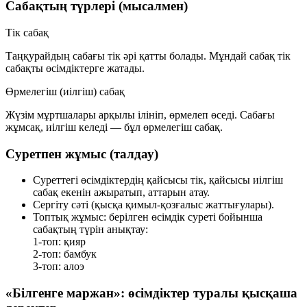
Сабақтың түрлері (мысалмен)
Тік сабақ
Таңқурайдың сабағы тік әрі қатты болады. Мұндай сабақ
тік
сабақты
өсімдіктерге жатады.
Өрмелегіш (иілгіш) сабақ
Жүзім мұртшалары арқылы ілініп, өрмелеп өседі. Сабағы
жұмсақ, иілгіш келеді — бұл
өрмелегіш сабақ
.
Суретпен жұмыс (талдау)
Суреттегі өсімдіктердің қайсысы
тік
, қайсысы
иілгіш
сабақ екенін ажыратып, аттарын атау.
Сергіту сәті (қысқа қимыл-қозғалыс жаттығулары).
Топтық жұмыс:
берілген өсімдік суреті бойынша
сабақтың түрін анықтау:
1-топ:
қияр
2-топ:
бамбук
3-топ:
алоэ
«Білгенге маржан»: өсімдіктер туралы қысқаша