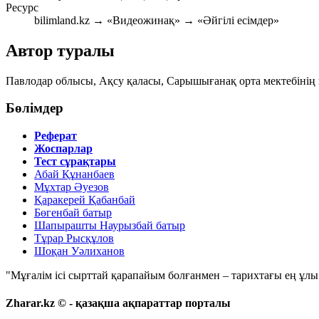
Ресурс
bilimland.kz → «Видеожинақ» → «Әйгілі есімдер»
Автор туралы
Павлодар облысы, Ақсу қаласы, Сарышығанақ орта мектебінің қа
Бөлімдер
Реферат
Жоспарлар
Тест сұрақтары
Абай Құнанбаев
Мұхтар Әуезов
Қаракерей Қабанбай
Бөгенбай батыр
Шапырашты Наурызбай батыр
Тұрар Рысқұлов
Шоқан Уәлиханов
"Мұғалім ісі сырттай қарапайым болғанмен – тарихтағы ең ұлы і
Zharar.kz © - қазақша ақпараттар порталы