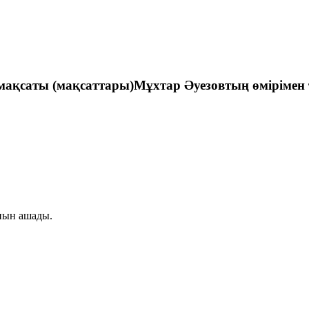
 мақсаты (мақсаттары)Мұхтар Әуезовтың өмірімен
нын ашады.