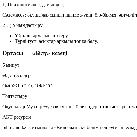
1) Психологиялық дайындық
Сәлемдесу: оқушылар сынып ішінде жүріп, бір-бірімен әртүрлі 
2–3) Ұйымдастыру
Үй тапсырмасын тексеру.
Түрлі түсті асықтар арқылы топқа бөлу.
Ортасы — «Білу» кезеңі
5 минут
Әдіс-тәсілдер
ОмОЖТ, СТО, ОЖЕСО
Топтастыру
Оқушылар Мұхтар Әуезов туралы білетіндерін топтастырып жа
АКТ ресурсы
bilimland.kz сайтындағы «Видеожинақ» бөлімінен «Әйгілі есі