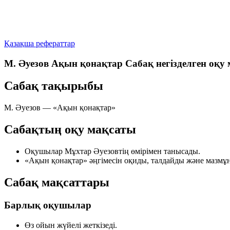
Қазақша рефераттар
М. Әуезов Ақын қонақтар Сабақ негізделген оқу
Сабақ тақырыбы
М. Әуезов —
«Ақын қонақтар»
Сабақтың оқу мақсаты
Оқушылар Мұхтар Әуезовтің өмірімен танысады.
«Ақын қонақтар» әңгімесін оқиды, талдайды және мазмұ
Сабақ мақсаттары
Барлық оқушылар
Өз ойын жүйелі жеткізеді.