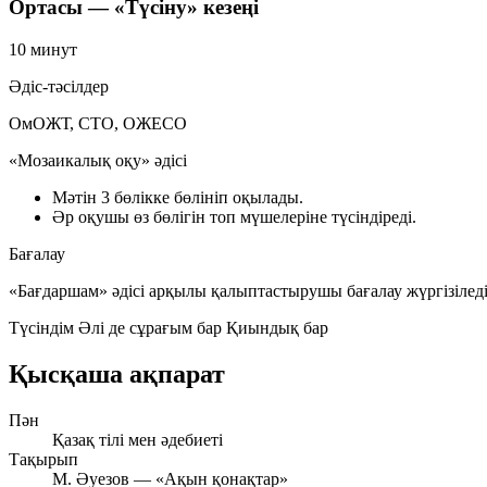
Ортасы — «Түсіну» кезеңі
10 минут
Әдіс-тәсілдер
ОмОЖТ, СТО, ОЖЕСО
«Мозаикалық оқу» әдісі
Мәтін 3 бөлікке бөлініп оқылады.
Әр оқушы өз бөлігін топ мүшелеріне түсіндіреді.
Бағалау
«Бағдаршам» әдісі арқылы қалыптастырушы бағалау жүргізіледі
Түсіндім
Әлі де сұрағым бар
Қиындық бар
Қысқаша ақпарат
Пән
Қазақ тілі мен әдебиеті
Тақырып
М. Әуезов — «Ақын қонақтар»