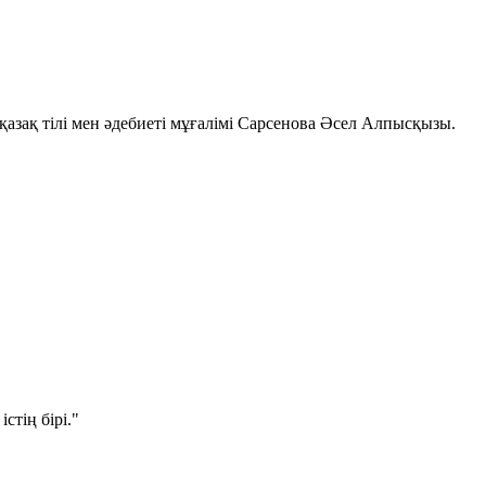
зақ тілі мен әдебиеті мұғалімі
Сарсенова Әсел Алпысқызы
.
стің бірі."