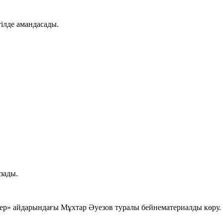
тілде амандасады.
зады.
мдер» айдарындағы Мұхтар Әуезов туралы бейнематериалды көру.