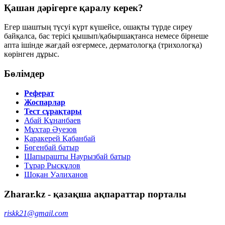
Қашан дәрігерге қаралу керек?
Егер шаштың түсуі күрт күшейсе, ошақты түрде сиреу
байқалса, бас терісі қышып/қабыршақтанса немесе бірнеше
апта ішінде жағдай өзгермесе, дерматологқа (трихологқа)
көрінген дұрыс.
Бөлімдер
Реферат
Жоспарлар
Тест сұрақтары
Абай Құнанбаев
Мұхтар Әуезов
Қаракерей Қабанбай
Бөгенбай батыр
Шапырашты Наурызбай батыр
Тұрар Рысқұлов
Шоқан Уәлиханов
Zharar.kz - қазақша ақпараттар порталы
riskk21@gmail.com