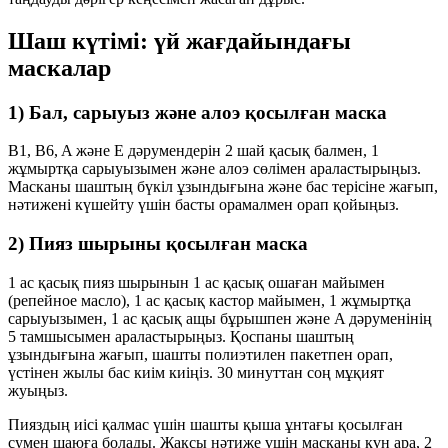
Шаш күтімі: үй жағдайындағы
маскалар
1) Бал, сарыуыз және алоэ қосылған маска
B1, B6, A және E дәрумендерін 2 шай қасық балмен, 1
жұмыртқа сарыуызымен және алоэ сөлімен араластырыңыз.
Масканы шаштың бүкіл ұзындығына және бас терісіне жағып,
нәтижені күшейту үшін басты орамалмен орап қойыңыз.
2) Пияз шырыны қосылған маска
1 ас қасық пияз шырынын 1 ас қасық ошаған майымен
(репейное масло), 1 ас қасық кастор майымен, 1 жұмыртқа
сарыуызымен, 1 ас қасық ащы бұрышпен және A дәруменінің
5 тамшысымен араластырыңыз. Қоспаны шаштың
ұзындығына жағып, шашты полиэтилен пакетпен орап,
үстінен жылы бас киім киіңіз. 30 минуттан соң мұқият
жуыңыз.
Пияздың иісі қалмас үшін шашты қыша ұнтағы қосылған
сумен шаюға болады. Жақсы нәтиже үшін масканы күн ара, 2