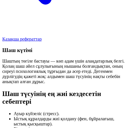
Қазақша рефераттар
Шаш күтімі
Шаштың төгіле бастауы — көп адам үшін алаңдатарлық белгі.
Қолаң шаш әйел сұлулығының нышаны болғандықтан, оның
сиреуі психологиялық тұрғыдан да әсер етеді. Дегенмен
дүрлігудің қажеті жоқ: алдымен шаш түсуінің нақты себебін
анықтап алған дұрыс.
Шаш түсуінің ең жиі кездесетін
себептері
Ауыр күйзеліс (стресс).
Ыстық құралдарды жиі қолдану (фен, бұйралағыш,
ыстық қысқыштар).