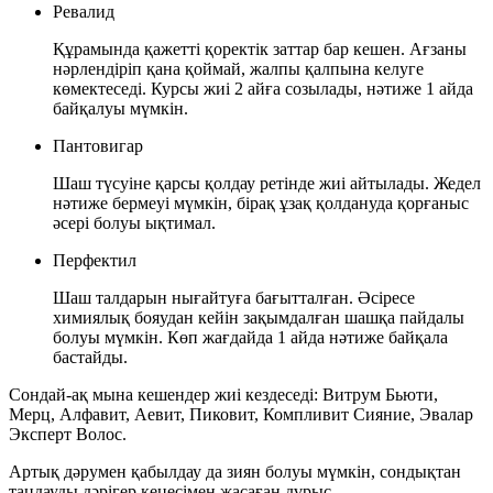
Ревалид
Құрамында қажетті қоректік заттар бар кешен. Ағзаны
нәрлендіріп қана қоймай, жалпы қалпына келуге
көмектеседі. Курсы жиі 2 айға созылады, нәтиже 1 айда
байқалуы мүмкін.
Пантовигар
Шаш түсуіне қарсы қолдау ретінде жиі айтылады. Жедел
нәтиже бермеуі мүмкін, бірақ ұзақ қолдануда қорғаныс
әсері болуы ықтимал.
Перфектил
Шаш талдарын нығайтуға бағытталған. Әсіресе
химиялық бояудан кейін зақымдалған шашқа пайдалы
болуы мүмкін. Көп жағдайда 1 айда нәтиже байқала
бастайды.
Сондай-ақ мына кешендер жиі кездеседі:
Витрум Бьюти
,
Мерц
,
Алфавит
,
Аевит
,
Пиковит
,
Компливит Сияние
,
Эвалар
Эксперт Волос
.
Артық дәрумен қабылдау да зиян болуы мүмкін, сондықтан
таңдауды дәрігер кеңесімен жасаған дұрыс.