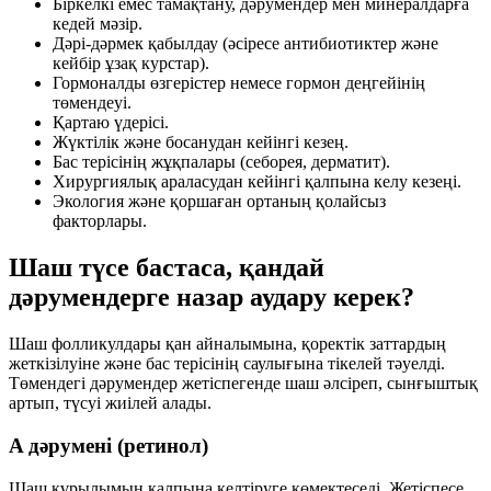
Біркелкі емес тамақтану, дәрумендер мен минералдарға
кедей мәзір.
Дәрі-дәрмек қабылдау (әсіресе антибиотиктер және
кейбір ұзақ курстар).
Гормоналды өзгерістер немесе гормон деңгейінің
төмендеуі.
Қартаю үдерісі.
Жүктілік және босанудан кейінгі кезең.
Бас терісінің жұқпалары (себорея, дерматит).
Хирургиялық араласудан кейінгі қалпына келу кезеңі.
Экология және қоршаған ортаның қолайсыз
факторлары.
Шаш түсе бастаса, қандай
дәрумендерге назар аудару керек?
Шаш фолликулдары қан айналымына, қоректік заттардың
жеткізілуіне және бас терісінің саулығына тікелей тәуелді.
Төмендегі дәрумендер жетіспегенде шаш әлсіреп, сынғыштық
артып, түсуі жиілей алады.
A дәрумені (ретинол)
Шаш құрылымын қалпына келтіруге көмектеседі. Жетіспесе