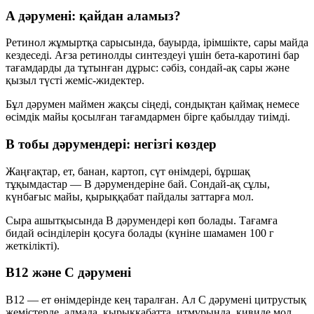
A дәрумені: қайдан аламыз?
Ретинол жұмыртқа сарысында, бауырда, ірімшікте, сары майда
кездеседі. Ағза ретинолды синтездеуі үшін бета-каротині бар
тағамдарды да тұтынған дұрыс: сәбіз, сондай-ақ сары және
қызыл түсті жеміс-жидектер.
Бұл дәрумен маймен жақсы сіңеді, сондықтан қаймақ немесе
өсімдік майы қосылған тағамдармен бірге қабылдау тиімді.
B тобы дәрумендері: негізгі көздер
Жаңғақтар, ет, банан, картоп, сүт өнімдері, бұршақ
тұқымдастар — B дәрумендеріне бай. Сондай-ақ сұлы,
күнбағыс майы, қырыққабат пайдалы заттарға мол.
Сыра ашытқысында B дәрумендері көп болады. Тағамға
бидай өсінділерін қосуға болады (күніне шамамен 100 г
жеткілікті).
B12 және C дәрумені
B12 — ет өнімдерінде кең таралған. Ал C дәрумені цитрустық
жемістерде, алмада, қырыққабатта, итмұрында, кивиде мол.