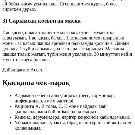
ай бойы жасау ұсынылады. Егер шаш тым құрғақ болса,
сиреткен дұрыс.
3) Сарымсақ қосылған маска
2 ас қасық ошаған майын жылытып, оған 1 жұмыртқа
сарыуызын, 1 ас қасық балды, 1 ас қасық лимон шырынын
және 1 ас қасық шашқа арналған бальзамды қосыңыз. Дайын
қоспаға 1 түйір сарымсақты езіп араластырыңыз. Масканы
шашқа толық жағып, түбін жеңіл уқалаңыз. 30 минуттан кейін
жуып тастауға болады.
Дайындаған: Асыл.
Қысқаша чек-парақ
Алдымен себепті анықтаңыз: стресс, гормондар,
инфекциялар, күтім әдеттері.
Рационға A, B тобы, C, E және пайдалы май
қышқылдарына бай өнімдерді қосыңыз.
Кешенді дәрумендерді дәрігер кеңесінсіз қабылдамаңыз.
Үй маскаларын тұрақты, бірақ шаш түріне сай жиілікпен
қолданыңыз.