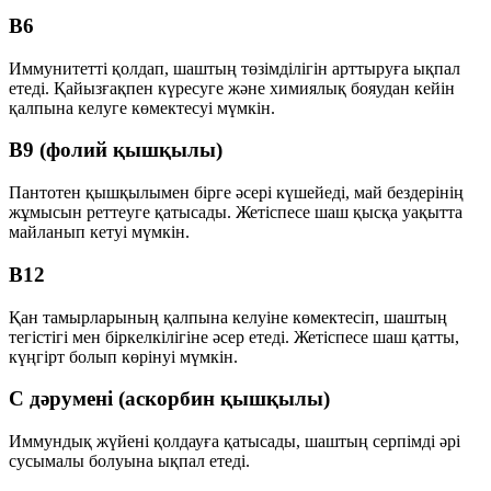
B6
Иммунитетті қолдап, шаштың төзімділігін арттыруға ықпал
етеді. Қайызғақпен күресуге және химиялық бояудан кейін
қалпына келуге көмектесуі мүмкін.
B9 (фолий қышқылы)
Пантотен қышқылымен бірге әсері күшейеді, май бездерінің
жұмысын реттеуге қатысады. Жетіспесе шаш қысқа уақытта
майланып кетуі мүмкін.
B12
Қан тамырларының қалпына келуіне көмектесіп, шаштың
тегістігі мен біркелкілігіне әсер етеді. Жетіспесе шаш қатты,
күңгірт болып көрінуі мүмкін.
C дәрумені (аскорбин қышқылы)
Иммундық жүйені қолдауға қатысады, шаштың серпімді әрі
сусымалы болуына ықпал етеді.