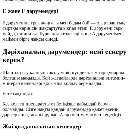
E және F дәрумендері
F дәруменіне грек жаңғағы мен бадам бай — олар шаштың
сыртқы көрінісін жақсартуға ықпал етеді. E дәрумені сары
майда, шпинатта, бұршақта кездеседі және A дәруменімен,
маймен бірге жақсы сіңеді.
Дәріханалық дәрумендер: нені ескеру
керек?
Шаштың сау қалпын сақтау үшін күнделікті мәзір құнарлы
болғаны маңызды. Кей жағдайларда дәріханалық витамин-
минерал кешендері қосымша қолдау бере алады.
Есте сақтаңыз:
Кез келген препаратты өз бетіңізше қабылдай беруге
болмайды. Сізге нақты қандай дәрумендер қажет екенін
дәрігер анықтағаны дұрыс. Алдымен маманмен кеңесіңіз.
Жиі қолданылатын кешендер