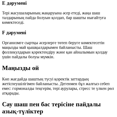
E дәрумені
Тері жасушаларының жаңаруына әсер етеді, жаңа шаш
талдарының пайда болуын қолдап, бар шашты нығайтуға
көмектеседі.
F дәрумені
Организмге сыртқы әсерлерге төтеп беруге көмектесетін
маңызды май қышқылдарымен байланысты. Шаш
фолликулдарын қоректендіру және қан айналымын қолдау
үшін пайдалы болуы мүмкін.
Маңызды ой
Көп жағдайда шаштың түсуі қоректік заттардың
жетіспеушілігімен байланысты. Дегенмен бұл жалғыз себеп
емес: гормоналды теңгерім, тері аурулары, стресс те үлкен рөл
атқарады.
Сау шаш пен бас терісіне пайдалы
азық-түліктер