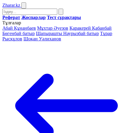
Zharar
.kz
Реферат
Жоспарлар
Тест сұрақтары
Тұлғалар
Абай Құнанбаев
Мұхтар Әуезов
Қаракерей Қабанбай
Бөгенбай батыр
Шапырашты Наурызбай батыр
Тұрар
Рысқұлов
Шоқан Уәлиханов