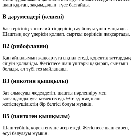
шаш құрғап, зақымдалып, түсе бастайды.
B дәрумендері (кешені)
Бас терісінің эпителий тіндерінің сау болуы үшін маңызды.
Шаштың өсу үдерісін қолдап, сыртқы көрінісін жақсартады.
B2 (рибофлавин)
Қан айналымын жақсартуға ықпал етеді, қоректік заттардың
сіңуін қолдайды. Жетіспесе шаш ұштары қақырап, сынғыш
болады, ал түбі тез майланады.
B3 (никотин қышқылы)
Зат алмасуды жеделдетіп, шашты нәрлендіру мен
ылғалдандыруға көмектеседі. Өте құрғақ шаш —
жетіспеушіліктің бір белгісі болуы мүмкін.
B5 (пантотен қышқылы)
Шаш түбінің қоректенуіне әсер етеді. Жетіспесе шаш сиреп,
өсуі баяулауы мүмкін.