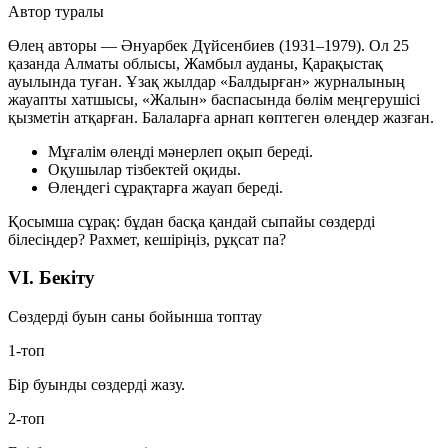
Автор туралы
Өлең авторы — Әнуарбек Дүйсенбиев (1931–1979). Ол 25
қазанда Алматы облысы, Жамбыл ауданы, Қарақыстақ
ауылында туған. Ұзақ жылдар «Балдырған» журналының
жауапты хатшысы, «Жалын» баспасында бөлім меңгерушісі
қызметін атқарған. Балаларға арнап көптеген өлеңдер жазған.
Мұғалім өлеңді мәнерлеп оқып береді.
Оқушылар тізбектей оқиды.
Өлеңдегі сұрақтарға жауап береді.
Қосымша сұрақ: бұдан басқа қандай
сыпайы сөздерді
білесіңдер?
Рахмет
,
кешіріңіз
,
рұқсат па?
VI. Бекіту
Сөздерді буын саны бойынша топтау
1-топ
Бір буынды сөздерді жазу.
2-топ