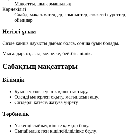
Мақсатты, шығармашылық
Көрнекілігі
Слайд, мақал-мәтелдер, компьютер, сюжетті суреттер,
ойындар
Негізгі ұғым
Сөзде қанша
дауысты дыбыс
болса, сонша
буын
болады.
Мысалдар:
от
,
а-та
,
ме-ре-ке
,
бей-біт-ші-лік
.
Сабақтың мақсаттары
Білімдік
Буын туралы түсінік қалыптастыру.
Өлеңді мәнерлеп оқыту, мағынасын ашу.
Сөздерді қатесіз жазуға үйрету.
Тәрбиелік
Үлкенді сыйлау, кішіге қамқор болу.
Сыпайылық пен кішіпейілділікке баулу.