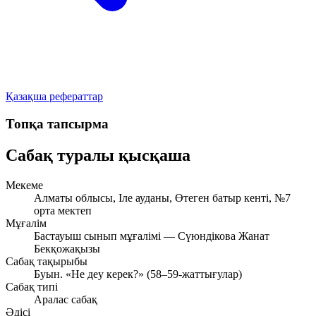
Қазақша рефераттар
Топқа тапсырма
Сабақ туралы қысқаша
Мекеме
Алматы облысы, Іле ауданы, Өтеген батыр кенті, №7
орта мектеп
Мұғалім
Бастауыш сынып мұғалімі — Сүюндікова Жанат
Бекқожақызы
Сабақ тақырыбы
Буын. «Не деу керек?» (58–59-жаттығулар)
Сабақ типі
Аралас сабақ
Әдісі