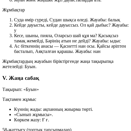
Жұмбақтар
Суда өмір сүреді,
Судан шықса өледі.
Жауабы: балық
Кейде дауысты, кейде дауыссыз.
Ол қай дыбыс?
Жауабы:
у
Кесе, шыны, пияла,
Оларсыз шай құя ма?
Қасықсыз
тамақ жемейді,
Бәрінің атын не дейді?
Жауабы: ыдыс
Ас біткеннің анасы —
Қасиетті нан осы.
Қайсы әріптен
басталып,
Аяқталған қарашы.
Жауабы: нан
Жұмбақтардың жауабын біріктіргенде жаңа тақырыпқа
жетелейді:
Буын
.
V. Жаңа сабақ
Тақырып: «Буын»
Тақтамен жұмыс
Күннің жады: ақпанның жиырма төрті.
«Сынып жұмысы».
Көркем жазу:
Ғ ғ
.
58-жаттығу (топтық тапсырмалар)