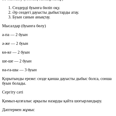
Сөздерді буынға бөліп оқу.
Әр сөздегі дауысты дыбыстарды атау.
Буын санын анықтау.
Мысалдар (буынға бөлу)
а-па
— 2 буын
ә-же
— 2 буын
кө-ке
— 2 буын
ше-ше
— 2 буын
на-ға-шы
— 3 буын
Қорытынды ереже: сөзде қанша
дауысты дыбыс
болса, сонша
буын
болады.
Сергіту сәті
Қимыл-қозғалыс арқылы назарды қайта шоғырландыру.
Дәптермен жұмыс