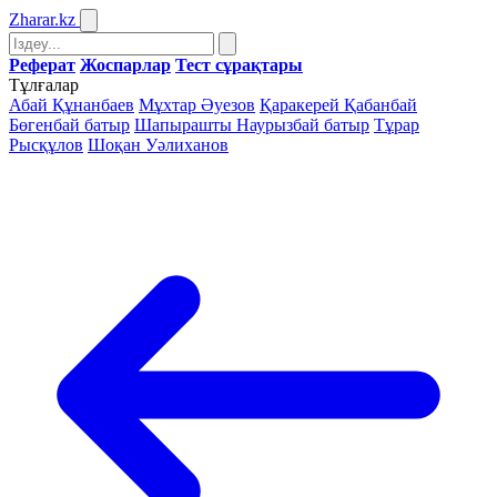
Zharar
.kz
Реферат
Жоспарлар
Тест сұрақтары
Тұлғалар
Абай Құнанбаев
Мұхтар Әуезов
Қаракерей Қабанбай
Бөгенбай батыр
Шапырашты Наурызбай батыр
Тұрар
Рысқұлов
Шоқан Уәлиханов