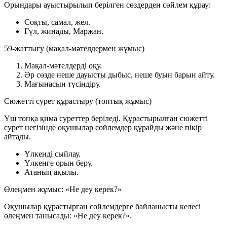
Орындары ауыстырылып берілген сөздерден сөйлем құрау:
Соқты, самал, жел.
Гүл, жинады, Маржан.
59-жаттығу (мақал-мәтелдермен жұмыс)
Мақал-мәтелдерді оқу.
Әр сөзде неше дауысты дыбыс, неше буын барын айту.
Мағынасын түсіндіру.
Сюжетті сурет құрастыру (топтық жұмыс)
Үш топқа қима суреттер беріледі. Құрастырылған сюжетті
сурет негізінде оқушылар сөйлемдер құрайды және пікір
айтады.
Үлкенді сыйлау.
Үлкенге орын беру.
Атаның ақылы.
Өлеңмен жұмыс: «Не деу керек?»
Оқушылар құрастырған сөйлемдерге байланысты келесі
өлеңмен танысады: «Не деу керек?».