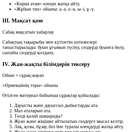
«Көрші атам» өлеңін жатқа айту.
«Жұбын тап» ойыны:
а–ә
,
о–ө
,
ы–і
,
ұ–ү
.
III. Мақсат қою
Сабақ мақсатын хабарлау
Сабақтың тақырыбы мен күтілетін нәтижелері
таныстырылады: буын ұғымын түсіну, сөздерді буынға бөлу,
сыпайы сөздерді қолдану.
IV. Жан-жақты білімдерін тексеру
Ойын + сұрақ-жауап
«Өрмекшінің торы» ойыны
Өтілген материал бойынша сұрақтар қойылады:
Дауысты және дауыссыз дыбыстарды ата.
Мал аталарын ата.
Төлді қалай шақырады?
Жуан және жіңішке айтылатын сөздерге мысал келтір.
Лақ, қозы, бұзау, боз бие туралы өлеңдерді жатқа айту.
Жуан және жіңішке жұп дауыстыларды ата.