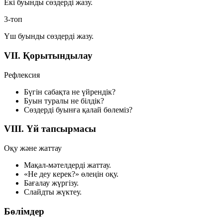
Екі буынды сөздерді жазу.
3-топ
Үш буынды сөздерді жазу.
VII. Қорытындылау
Рефлексия
Бүгін сабақта не үйрендік?
Буын туралы не білдік?
Сөздерді буынға қалай бөлеміз?
VIII. Үй тапсырмасы
Оқу және жаттау
Мақал-мәтелдерді жаттау.
«Не деу керек?» өлеңін оқу.
Бағалау жүргізу.
Слайдты жүктеу.
Бөлімдер