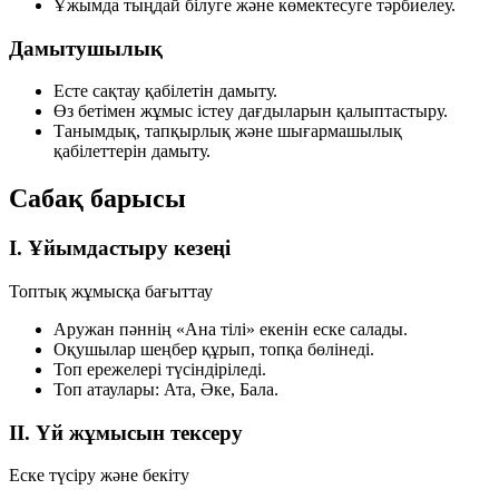
Ұжымда тыңдай білуге және көмектесуге тәрбиелеу.
Дамытушылық
Есте сақтау қабілетін дамыту.
Өз бетімен жұмыс істеу дағдыларын қалыптастыру.
Танымдық, тапқырлық және шығармашылық
қабілеттерін дамыту.
Сабақ барысы
I. Ұйымдастыру кезеңі
Топтық жұмысқа бағыттау
Аружан пәннің «Ана тілі» екенін еске салады.
Оқушылар шеңбер құрып, топқа бөлінеді.
Топ ережелері түсіндіріледі.
Топ атаулары:
Ата
,
Әке
,
Бала
.
II. Үй жұмысын тексеру
Еске түсіру және бекіту