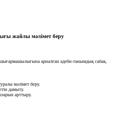
ғы жайлы мәлімет беру
 шығармашылығына арналған әдеби-танымдық сабақ.
ралы мәлімет беру.
етін дамыту.
ыларын арттыру.