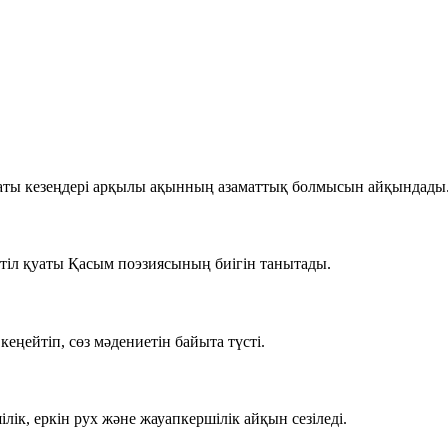
аты кезеңдері арқылы ақынның азаматтық болмысын айқындады
 тіл қуаты Қасым поэзиясының биігін танытады.
кеңейтіп, сөз мәдениетін байыта түсті.
лік, еркін рух және жауапкершілік айқын сезіледі.