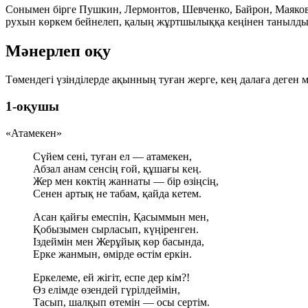
Сонымен бірге Пушкин, Лермонтов, Шевченко, Байрон, Маяковс
рухын көркем бейнелеп, қалың жұртшылыққа кеңінен танылды
Мәнерлеп оқу
Төмендегі үзінділерде ақынның туған жерге, кең далаға деген 
1-оқушы
«Атамекен»
Сүйем сені, туған ел — атамекен,
Абзал анам сенсің ғой, құшағы кең.
Жер мен көктің жаннаты — бір өзіңсің,
Сенен артық не табам, қайда кетем.
Асан қайғы емеспін, Қасыммын мен,
Қобызымен сырласып, күңіренген.
Іздеймін мен Жерұйық көр басында,
Ерке жанмын, өмірде өстім еркін.
Еркелеме, ей жігіт, еспе дер кім?!
Өз елімде өзендей гүрілдеймін,
Тасып, шалқып өтемін — осы сертім.