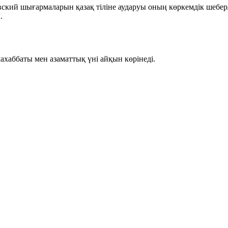
кий шығармаларын қазақ тіліне аударуы оның көркемдік шеберлі
.
махаббаты мен азаматтық үні айқын көрінеді.