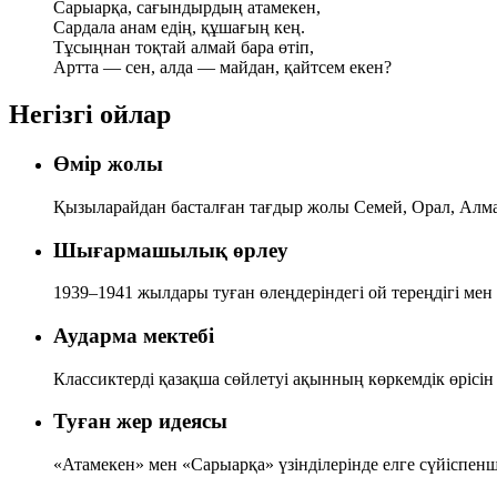
Сарыарқа, сағындырдың атамекен,
Сардала анам едің, құшағың кең.
Тұсыңнан тоқтай алмай бара өтіп,
Артта — сен, алда — майдан, қайтсем екен?
Негізгі ойлар
Өмір жолы
Қызыларайдан басталған тағдыр жолы Семей, Орал, Алм
Шығармашылық өрлеу
1939–1941 жылдары туған өлеңдеріндегі ой тереңдігі мен
Аударма мектебі
Классиктерді қазақша сөйлетуі ақынның көркемдік өрісін 
Туған жер идеясы
«Атамекен» мен «Сарыарқа» үзінділерінде елге сүйіспенші