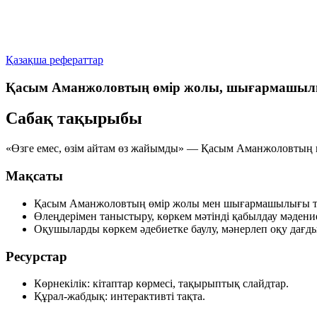
Қазақша рефераттар
Қасым Аманжоловтың өмір жолы, шығармашылы
Сабақ тақырыбы
«Өзге емес, өзім айтам өз жайымды» — Қасым Аманжоловтың
Мақсаты
Қасым Аманжоловтың өмір жолы мен шығармашылығы ту
Өлеңдерімен таныстыру, көркем мәтінді қабылдау мәдени
Оқушыларды көркем әдебиетке баулу, мәнерлеп оқу дағд
Ресурстар
Көрнекілік: кітаптар көрмесі, тақырыптық слайдтар.
Құрал-жабдық: интерактивті тақта.