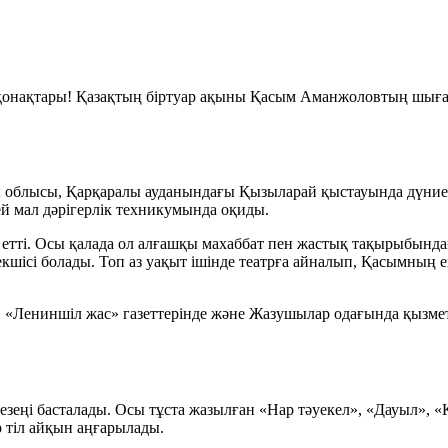
 қонақтары! Қазақтың біртуар ақыны Қасым Аманжоловтың шыға
 облысы, Қарқаралы ауданындағы Қызыларай қыстауында дүние
ей мал дәрігерлік техникумында оқиды.
етті. Осы қалада ол алғашқы махаббат пен жастық тақырыбынд
екшісі болады. Топ аз уақыт ішінде театрға айналып, Қасымның
 «Лениншіл жас» газеттерінде және Жазушылар одағында қызмет
ңі басталады. Осы тұста жазылған «Нар тәуекел», «Дауыл», «К
ір тіл айқын аңғарылады.