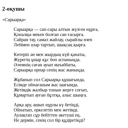
2-оқушы
«Сарыарқа»
Сарыарқа — сап-сары алтын жүзген нұрға,
Қоналқы мекен болған сан ғасырға.
Сайран тау, самал жайлау, сырайлы өзен
Лебімен алар тартып, шықсаң қырға.
Көтеріп ән мен жырдың күй қанаты,
Жүрегің ұшар құс боп аспаныңда.
Әлемнің саған ауып махаббаты,
Сарыарқа орнар сенің жас жаныңда.
Жұбанып сол Сарыарқа құшағында,
Есімде ойнағаным жас шағымда.
Жетімдік жалбыр тонын жерге соғып,
Құмартып ауған бұлтқа, алыс шыңға.
Арқа ару, ашып нұрлы кү бетіңді,
Ойнатып, еркелетіп мен жетімді.
Аулақтап сұр бейіттен әкетуші ең,
Не дермін, сенің сол бір құдіретіңді?