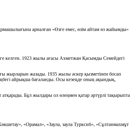
рмашылығына арналған «Өзге емес, өзім айтам өз жайымды»
ге келген. 1923 жылы ағасы Ахметжан Қасымды Семейдегі
ағы жырларын жазады. 1935 жылы әскер қызметінен босап
 еңбегі айрықша бағаланды. Осы кезеңде оның ақындық,
 атқарады. Бұл жылдары ол өлеңмен қатар әртүрлі тақырыпта
өкшетау», «Орамал», «Заула, заула Турксиб», «Сұлтанмахмұт