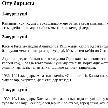
Өту барысы
1-жүргізуші
Қайырлы күн, құрметті оқушылар және бүгінгі сабағымыздың
атты әдеби-танымдық сабағымызға қош келдіңіздер.
2-жүргізуші
Қасым Рахымжанұлы Аманжолов 1911 жылы қазіргі Қарағанды
бастауыш мектеп-интернатқа түсіреді. Мектептен кейін ол Сем
Ақынның тұлға болып қалыптасуына Орал қаласы ерекше әсер 
келген соң, Оралда театр тобын ұйымдастырып, көркемдік жет
әншілік, артистік таланты көпшілікке кеңінен танылады.
1936–1941 жылдары Алматыға келіп, «Социалистік Қазақстан»,
мақалалар, очерктер, фельетондар жазады.
1-жүргізуші
1939–1941 жылдары Қасым шығармашылығында елеулі өрлеу кезе
туралы баллада» секілді өлеңдерінен өрісті ой, терең сезім, өтк