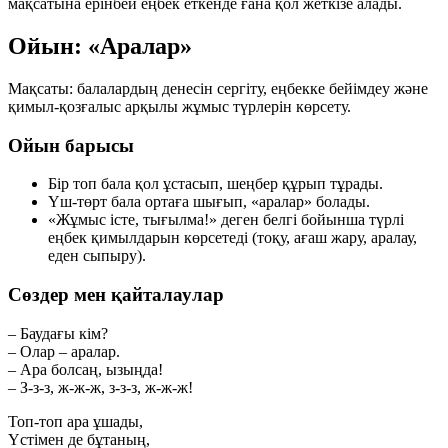
мақсатына
ерінбей еңбек еткенде ғана
қол жеткізе алады.
Ойын: «Аралар»
Мақсаты: балалардың денесін сергіту, еңбекке бейімдеу және
қимыл-қозғалыс арқылы жұмыс түрлерін көрсету.
Ойын барысы
Бір топ бала қол ұстасып, шеңбер құрып тұрады.
Үш-төрт бала ортаға шығып, «аралар» болады.
«Жұмыс істе, тығылма!» деген белгі бойынша түрлі
еңбек қимылдарын көрсетеді (тоқу, ағаш жару, аралау,
еден сыпыру).
Сөздер мен қайталаулар
– Баудағы кім?
– Олар – аралар.
– Ара болсаң, ызыңда!
– З-з-з, ж-ж-ж, з-з-з, ж-ж-ж!
Топ-топ ара ұшады,
Үстімен де бұтаның,