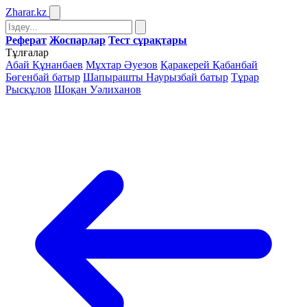
Zharar
.kz
Реферат
Жоспарлар
Тест сұрақтары
Тұлғалар
Абай Құнанбаев
Мұхтар Әуезов
Қаракерей Қабанбай
Бөгенбай батыр
Шапырашты Наурызбай батыр
Тұрар
Рысқұлов
Шоқан Уәлиханов