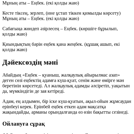
Мұның аты – Еңбек.
(екі қолды жаю)
Кесте тіксең, зерлеп,
(ине ұстап тіккен қимылды көрсету)
Мұның аты – Еңбек.
(екі қолды жаю)
Сабағыңа жөндеп әзірлесең – Еңбек.
(көршіге бұрылып,
қолды жаю)
Қиындықтың бәрін еңбек қана жеңбек.
(құшақ ашып, екі
қолды жаю)
Дәйексөздің мәні
Абайдың
«Еңбек – қуаныш, жалқаулық айырылмас азап»
деген сөзі еңбектің адамға күш-қуат, сенім және өмірге мән
беретінін көрсетеді. Ал жалқаулық адамды әлсіретіп, уақытын
да, мүмкіндігін де зая кетіреді.
Адам, ең алдымен, бір іске
күш-қуатын, ақыл-ойын
жұмсаудан
ерінбеуі керек. Ерінбей еңбек еткен адам мақсатқа
жақындайды, арманы орындалғанда өз өзін бақытты сезінеді.
Ойлануға сұрақ