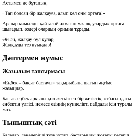
Астымен де бұтаның.
«Тап болсаң бір жалқауға, алып кел оны ортаға!»
Аралар қимылды қайталай алмаған «жалқауларды» ортаға
шығарып, өздері олардың орнына тұрады.
Әй-әй, жалқау бұл қулар,
Жалқауды тез қуыңдар!
Дәптермен жұмыс
Жазылым тапсырмасы
«Еңбек – бақыт бастауы» тақырыбына шағын әңгіме
жазыңдар.
Бағыт: еңбек арқылы қол жеткізген бір жетістік, отбасындағы
еңбектің үлгісі, немесе өзіңнің күнделікті пайдалы ісің туралы
жаз.
Тыныштық сәті
Балалар, денелеріңді түзу ұстап, бастарыңды жоғары көтеріп