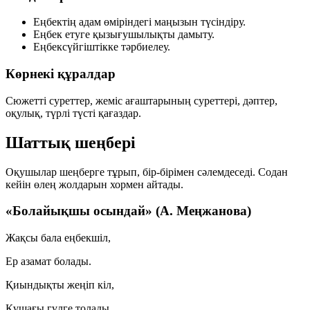
Еңбектің адам өміріндегі маңызын түсіндіру.
Еңбек етуге қызығушылықты дамыту.
Еңбексүйгіштікке тәрбиелеу.
Көрнекі құралдар
Сюжетті суреттер, жеміс ағаштарының суреттері, дәптер,
оқулық, түрлі түсті қағаздар.
Шаттық шеңбері
Оқушылар шеңберге тұрып, бір-бірімен сәлемдеседі. Содан
кейін өлең жолдарын хормен айтады.
«Болайықшы осындай» (А. Меңжанова)
Жақсы бала еңбекшіл,
Ер азамат болады.
Қиындықты жеңіп кіл,
Құшағы гүлге толады.