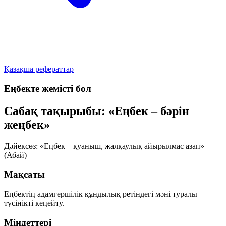
Қазақша рефераттар
Еңбекте жемісті бол
Сабақ тақырыбы: «Еңбек – бәрін
жеңбек»
Дәйексөз:
«Еңбек – қуаныш, жалқаулық айырылмас азап»
(Абай)
Мақсаты
Еңбектің адамгершілік құндылық ретіндегі мәні туралы
түсінікті кеңейту.
Міндеттері