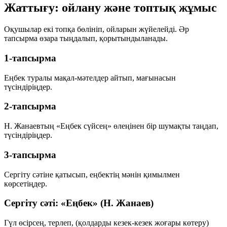
Жаттығу: ойлану және топтық жұмыс
Оқушылар екі топқа бөлініп, ойларын жүйелейді. Әр
тапсырма өзара тыңдалып, қорытындыланады.
1-тапсырма
Еңбек туралы мақал-мәтелдер айтып, мағынасын
түсіндіріңдер.
2-тапсырма
Н. Жанаевтың «Еңбек сүйсең» өлеңінен бір шумақты таңдап,
түсіндіріңдер.
3-тапсырма
Сергіту сәтіне қатысып, еңбектің мәнін қимылмен
көрсетіңдер.
Сергіту сәті: «Еңбек» (Н. Жанаев)
Гүл өсірсең, терлеп,
(қолдарды кезек-кезек жоғары көтеру)