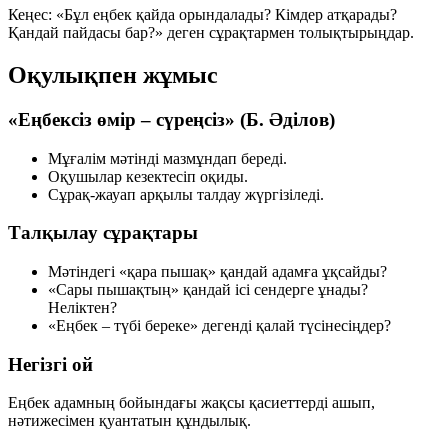
Кеңес: «Бұл еңбек қайда орындалады? Кімдер атқарады?
Қандай пайдасы бар?» деген сұрақтармен толықтырыңдар.
Оқулықпен жұмыс
«Еңбексіз өмір – сүреңсіз» (Б. Әділов)
Мұғалім мәтінді мазмұндап береді.
Оқушылар кезектесіп оқиды.
Сұрақ-жауап арқылы талдау жүргізіледі.
Талқылау сұрақтары
Мәтіндегі «қара пышақ» қандай адамға ұқсайды?
«Сары пышақтың» қандай ісі сендерге ұнады?
Неліктен?
«Еңбек – түбі береке» дегенді қалай түсінесіңдер?
Негізгі ой
Еңбек адамның бойындағы жақсы қасиеттерді ашып,
нәтижесімен қуантатын құндылық.