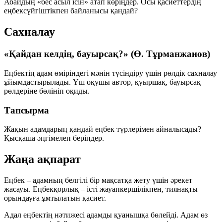
Абайдың «бес асыл ісін» атап көріңдер. Осы қасиеттердің
еңбексүйгіштікпен байланысы қандай?
Сахналау
«Қайдан келдің, бауырсақ?» (Ө. Тұрманжанов)
Еңбектің адам өміріндегі мәнін түсіндіру үшін рөлдік сахналау
ұйымдастырылады. Үш оқушы
автор, қуыршақ, бауырсақ
рөлдеріне бөлініп оқиды.
Тапсырма
Жақын адамдарың қандай еңбек түрлерімен айналысады?
Қысқаша әңгімелеп беріңдер.
Жаңа ақпарат
Еңбек
– адамның белгілі бір мақсатқа жету үшін әрекет
жасауы.
Еңбекқорлық
– істі жауапкершілікпен, тиянақты
орындауға ұмтылатын қасиет.
Адал еңбектің
нәтижесі адамды қуанышқа бөлейді. Адам өз