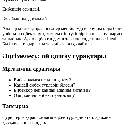
Еңбекшіл осындай,
Болайықшы, досым-ай.
Алдыңғы сабақтарда біз өнер мен білімді игеру, ақылды болу
үшін көп еңбектену қажет екенін түсіндірген шығармалармен
таныстық. Адам еңбектің дәмін тер төккенде ғана сезінеді.
Бүгін осы тақырыпты тереңірек талқылаймыз.
Әңгімелесу: ой қозғау сұрақтары
Мұғалімнің сұрақтары
Еңбек адамға не үшін қажет?
Қандай еңбек түрлерін білесің?
Еңбекқор деп қандай адамды айтамыз?
Өзің қандай еңбекті ұнатасың?
Тапсырма
Суреттерге қарап, ондағы еңбек түрлерін атаңдар және
қысқаша сипаттаңдар.