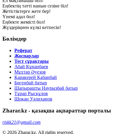
Ел мақтанышы бол!
Еңбектің тәтті нанын сезіне біл!
Жетістіктерге жете бер!
Үнемі адал бол!
Еңбекте жемісті бол!
Жүздеріңнен күлкі кетпесін!
Бөлімдер
Реферат
Жоспарлар
Тест сұрақтары
Абай Құнанбаев
Мұхтар Әуезов
Қаракерей Қабанбай
Бөгенбай батыр
Шапырашты Наурызбай батыр
Тұрар Рысқұлов
Шоқан Уәлиханов
Zharar.kz - қазақша ақпараттар порталы
riskk21@gmail.com
© 2026 Zharar.kz. All rights reserved.