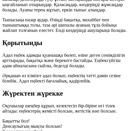
ыңғайланып отырыңдар. Қаласаңдар, көздеріңді жұмсаңдар
болады. Ауаны терең жұтып, еркін тыныс алыңдар.
Тынысыңа назар аудар. Өзіңді бақытқа, махаббат пен
тыныштыққа толы, таза әрі шипалы ауаның тұла бойыңа
жайлап толғанын елестет. Енді көздеріңді ашуларыңа болады.
Қорытынды
Адал еңбек адамды қуанышқа бөлеп, өзіне деген сенімділігін
арттырады, бақытқа және берекеге бастайды. Еңбексүйгіш
адам айналасына сыйлы, беделді болады.
Әрқашан өз ісімізге адал болып, еңбектің тәтті дәмін сезіне
білейік. Адал еңбекті бағалайық, қадірлейік.
Жүректен жүрекке
Оқушылар шеңбер құрып, кезектесіп бір-біріне игі тілек
айтады: еңбектерің жемісті болсын, жетістік көп болсын.
Бақытты бол!
Денсаулығың мықты болсын!