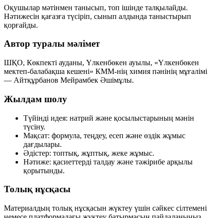
Оқушылар мәтінмен танысып, топ ішінде талқылайды.
Нәтижесін қағазға түсіріп, сынып алдында таныстырып
қорғайды.
Автор туралы мәлімет
ШҚО, Көкпекті ауданы, Үлкенбөкен ауылы, «Үлкенбөкен
мектеп-балабақша кешені» КММ-нің химия пәнінің мұғалімі
— Айтқұрбанов Мейрамбек Әшімұлы.
Жылдам шолу
Түйінді идея:
натрий және қосылыстарының мәнін
түсіну.
Мақсат:
формула, теңдеу, есеп және өздік жұмыс
дағдылары.
Әдістер:
топтық, жұптық, жеке жұмыс.
Нәтиже:
қасиеттерді талдау және тәжірибе арқылы
қорытынды.
Толық нұсқасы
Материалдың толық нұсқасын жүктеу үшін сәйкес сілтемені
немесе платформадағы жүктеу батырмасын пайдаланыңыз.