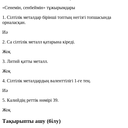
«Сенемін, сенбеймін» тұжырымдары
1. Сілтілік металдар бірінші топтың негізгі топшасында
орналасқан.
Иә
2. Ca сілтілік металл қатарына кіреді.
Жоқ
3. Литий қатты металл.
Жоқ
4. Сілтілік металдардың валенттілігі 1-ге тең.
Иә
5. Калийдің реттік нөмірі 39.
Жоқ
Тақырыпты ашу (білу)