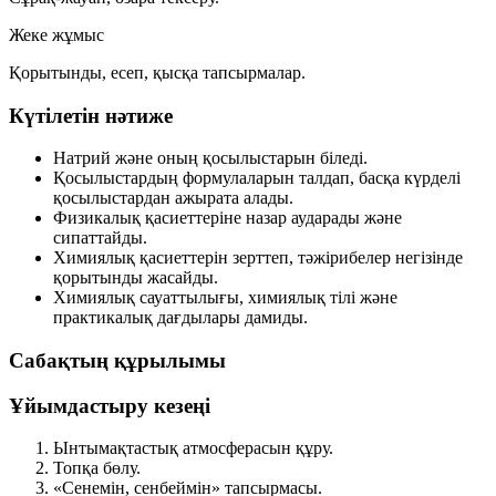
Жеке жұмыс
Қорытынды, есеп, қысқа тапсырмалар.
Күтілетін нәтиже
Натрий және оның қосылыстарын біледі.
Қосылыстардың формулаларын талдап, басқа күрделі
қосылыстардан ажырата алады.
Физикалық қасиеттеріне назар аударады және
сипаттайды.
Химиялық қасиеттерін зерттеп, тәжірибелер негізінде
қорытынды жасайды.
Химиялық сауаттылығы, химиялық тілі және
практикалық дағдылары дамиды.
Сабақтың құрылымы
Ұйымдастыру кезеңі
Ынтымақтастық атмосферасын құру.
Топқа бөлу.
«Сенемін, сенбеймін» тапсырмасы.