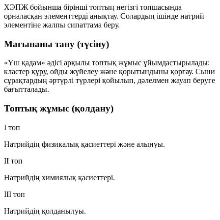
ХЭПЖ бойынша бірінші топтың негізгі топшасында
орналасқан элементтерді анықтау. Солардың ішінде натрий
элементіне жалпы сипаттама беру.
Мағынаны тану (түсіну)
«Үш қадам» әдісі арқылы топтық жұмыс ұйымдастырылады:
кластер құру, ойды жүйелеу және қорытындыны қорғау. Сыни
сұрақтардың әртүрлі түрлері қойылып, дәлелмен жауап беруге
бағытталады.
Топтық жұмыс (қолдану)
I топ
Натрийдің физикалық қасиеттері және алынуы.
II топ
Натрийдің химиялық қасиеттері.
III топ
Натрийдің қолданылуы.