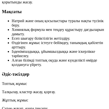
қорытынды жасау.
Мақсаты
Натрий және оның қосылыстары туралы нақты түсінік
беру.
Химиялық формула мен теңдеу құрастыру дағдыларын
дамыту.
Есеп шығару біліктілігін жетілдіру.
Өздігінен жұмыс істеуге бейімдеу, танымдық қабілетін
арттыру.
Ізденімпаздыққа, ұйымшылдыққа және іскерлікке
тәрбиелеу.
Алған білімді топтық оқуда және күнделікті өмірде
қолдануға үйрету.
Әдіс-тәсілдер
Топтық жұмыс
Талқылау, кластер жасау, қорғау.
Жұптық жұмыс
Сұрақ-жауап, өзара тексеру.