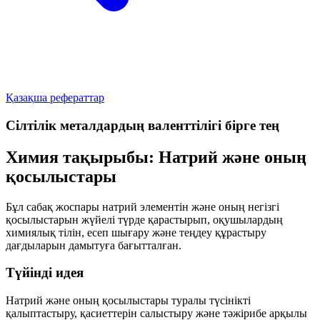
Қазақша рефераттар
Сілтілік металдардың валенттілігі бірге тең
Химия тақырыбы: Натрий және оның
қосылыстары
Бұл сабақ жоспары натрий элементін және оның негізгі
қосылыстарын жүйелі түрде қарастырып, оқушылардың
химиялық тілін, есеп шығару және теңдеу құрастыру
дағдыларын дамытуға бағытталған.
Түйінді идея
Натрий және оның қосылыстары туралы түсінікті
қалыптастыру, қасиеттерін салыстыру және тәжірибе арқылы