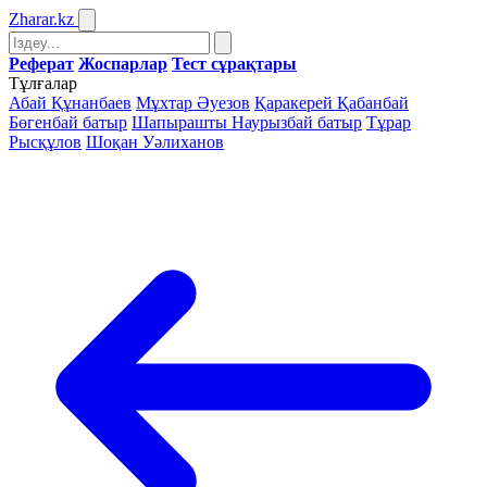
Zharar
.kz
Реферат
Жоспарлар
Тест сұрақтары
Тұлғалар
Абай Құнанбаев
Мұхтар Әуезов
Қаракерей Қабанбай
Бөгенбай батыр
Шапырашты Наурызбай батыр
Тұрар
Рысқұлов
Шоқан Уәлиханов