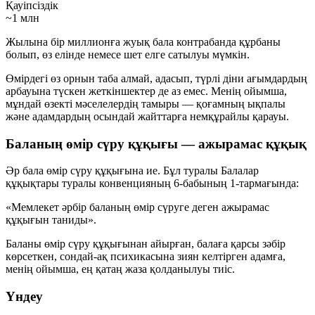
Қауіпсіздік
~1 млн
Жылына бір миллионға жуық бала контрабанда құрбаны
болып, өз елінде немесе шет елге сатылуы мүмкін.
Өмірдегі өз орнын таба алмай, адасып, түрлі діни ағымдардың
арбауына түскен жеткіншектер де аз емес. Менің ойымша,
мұндай өзекті мәселелердің тамыры — қоғамның ықпалы
және адамдардың осындай жайттарға немқұрайлы қарауы.
Баланың өмір сүру құқығы — ажырамас құқық
Әр бала өмір сүру құқығына ие. Бұл туралы Балалар
құқықтары туралы конвенцияның 6-бабының 1-тармағында:
«Мемлекет әрбір баланың өмір сүруге деген ажырамас
құқығын таниды».
Баланы өмір сүру құқығынан айырған, балаға қарсы зәбір
көрсеткен, сондай-ақ психикасына зиян келтірген адамға,
менің ойымша, ең қатаң жаза қолданылуы тиіс.
Үндеу