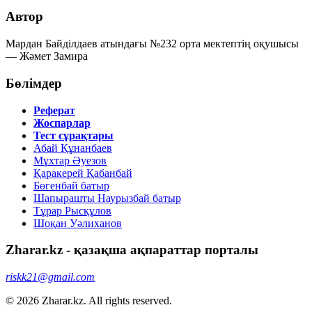
Автор
Мардан Байділдаев атындағы №232 орта мектептің оқушысы
— Жәмет Замира
Бөлімдер
Реферат
Жоспарлар
Тест сұрақтары
Абай Құнанбаев
Мұхтар Әуезов
Қаракерей Қабанбай
Бөгенбай батыр
Шапырашты Наурызбай батыр
Тұрар Рысқұлов
Шоқан Уәлиханов
Zharar.kz - қазақша ақпараттар порталы
riskk21@gmail.com
© 2026 Zharar.kz. All rights reserved.