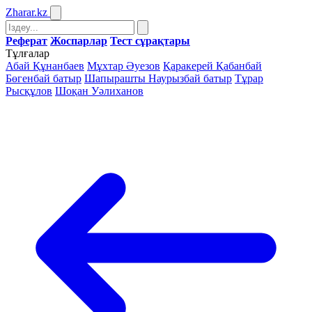
Zharar
.kz
Реферат
Жоспарлар
Тест сұрақтары
Тұлғалар
Абай Құнанбаев
Мұхтар Әуезов
Қаракерей Қабанбай
Бөгенбай батыр
Шапырашты Наурызбай батыр
Тұрар
Рысқұлов
Шоқан Уәлиханов