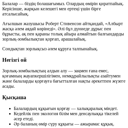
Балалар — біздің болашағымыз. Олардың өмірін қиратпайық.
Керісінше, жарқын келешегі мен ертеңі үшін бірге
атсалысайық.
Ағылшын жазушысы Роберт Стивенсон айтқандай, «Албырт
жасқа әлем аядай көрінеді». Әлі бұл дүниеде дұрыс пен
бұрысты, ақ пен қараны толық айыра алмайтын балғындарды
зорлық-зомбылықтан қорғап, арашалайық.
Сондықтан зорлықсыз әлем құруға талпынайық.
Негізгі ой
Зорлық-зомбылықтың алдын алу — заңмен ғана емес,
қоғамның жауапкершілігімен, немқұрайлылықты азайтумен
және балаларды қорғауға бағытталған нақты әрекетпен жүзеге
асады.
Қысқаша
Балалардың құқығын қорғау — халықаралық міндет.
Кедейлік пен экология білім мен денсаулыққа тікелей
әсер етеді.
Әр баланың өмір сүру құқығы — ажырамас құқық.