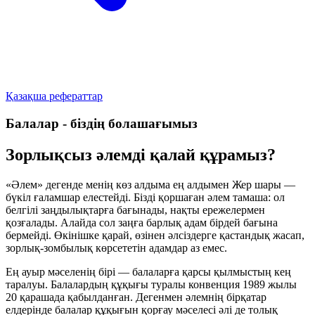
Қазақша рефераттар
Балалар - біздің болашағымыз
Зорлықсыз әлемді қалай құрамыз?
«Әлем» дегенде менің көз алдыма ең алдымен Жер шары —
бүкіл ғаламшар елестейді. Бізді қоршаған әлем тамаша: ол
белгілі заңдылықтарға бағынады, нақты ережелермен
қозғалады. Алайда сол заңға барлық адам бірдей бағына
бермейді. Өкінішке қарай, өзінен әлсіздерге қастандық жасап,
зорлық-зомбылық көрсететін адамдар аз емес.
Ең ауыр мәселенің бірі — балаларға қарсы қылмыстың кең
таралуы. Балалардың құқығы туралы конвенция 1989 жылы
20 қарашада қабылданған. Дегенмен әлемнің бірқатар
елдерінде балалар құқығын қорғау мәселесі әлі де толық