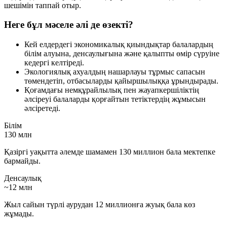
шешімін таппай отыр.
Неге бұл мәселе әлі де өзекті?
Кей елдердегі экономикалық қиындықтар балалардың
білім алуына, денсаулығына және қалыпты өмір сүруіне
кедергі келтіреді.
Экологиялық ахуалдың нашарлауы тұрмыс сапасын
төмендетіп, отбасыларды қайыршылыққа ұрындырады.
Қоғамдағы немқұрайлылық пен жауапкершіліктің
әлсіреуі балаларды қорғайтын тетіктердің жұмысын
әлсіретеді.
Білім
130 млн
Қазіргі уақытта әлемде шамамен 130 миллион бала мектепке
бармайды.
Денсаулық
~12 млн
Жыл сайын түрлі аурудан 12 миллионға жуық бала көз
жұмады.