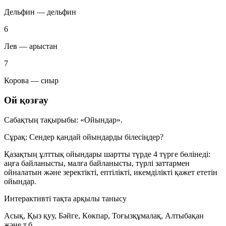
Дельфин — дельфин
6
Лев — арыстан
7
Корова — сиыр
Ой қозғау
Сабақтың тақырыбы:
«Ойындар».
Сұрақ:
Сендер қандай ойындарды білесіңдер?
Қазақтың ұлттық ойындары шартты түрде 4 түрге бөлінеді:
аңға байланысты, малға байланысты, түрлі заттармен
ойналатын және зеректікті, ептілікті, икемділікті қажет ететін
ойындар.
Интерактивті тақта арқылы танысу
Асық, Қыз қуу, Бәйге, Көкпар, Тоғызқұмалақ, Алтыбақан
және т.б.