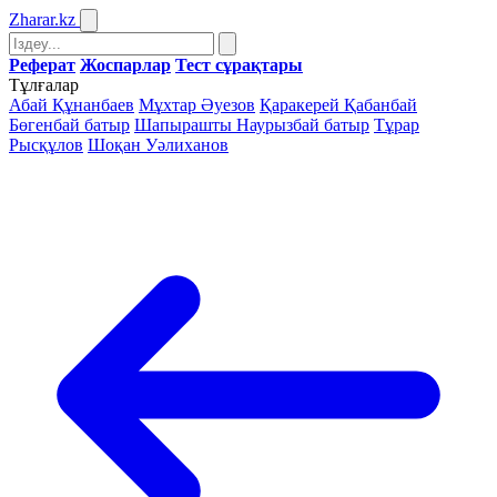
Zharar
.kz
Реферат
Жоспарлар
Тест сұрақтары
Тұлғалар
Абай Құнанбаев
Мұхтар Әуезов
Қаракерей Қабанбай
Бөгенбай батыр
Шапырашты Наурызбай батыр
Тұрар
Рысқұлов
Шоқан Уәлиханов