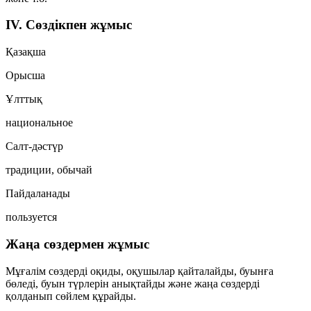
IV. Сөздікпен жұмыс
Қазақша
Орысша
Ұлттық
национальное
Салт-дәстүр
традиции, обычай
Пайдаланады
пользуется
Жаңа сөздермен жұмыс
Мұғалім сөздерді оқиды, оқушылар қайталайды, буынға
бөледі, буын түрлерін анықтайды және жаңа сөздерді
қолданып сөйлем құрайды.