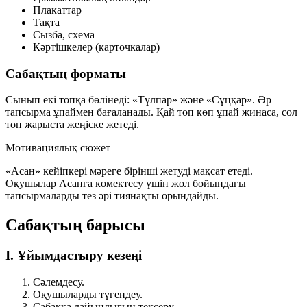
Плакаттар
Тақта
Сызба, схема
Кәртішкелер (карточкалар)
Сабақтың форматы
Сынып екі топқа бөлінеді:
«Тұлпар»
және
«Сұңқар»
. Әр
тапсырма ұпаймен бағаланады. Қай топ көп ұпай жинаса, сол
топ жарыста жеңіске жетеді.
Мотивациялық сюжет
«Асан» кейіпкері мәреге бірінші жетуді мақсат етеді.
Оқушылар Асанға көмектесу үшін жол бойындағы
тапсырмаларды тез әрі тиянақты орындайды.
Сабақтың барысы
I. Ұйымдастыру кезеңі
Сәлемдесу.
Оқушыларды түгендеу.
Сабаққа дайындығын тексеру.