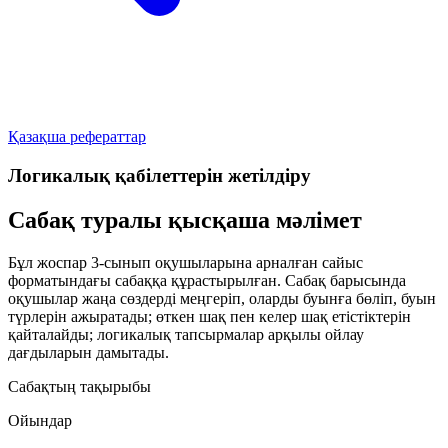
Қазақша рефераттар
Логикалық қабілеттерін жетілдіру
Сабақ туралы қысқаша мәлімет
Бұл жоспар 3-сынып оқушыларына арналған сайыс
форматындағы сабаққа құрастырылған. Сабақ барысында
оқушылар жаңа сөздерді меңгеріп, оларды буынға бөліп, буын
түрлерін ажыратады; өткен шақ пен келер шақ етістіктерін
қайталайды; логикалық тапсырмалар арқылы ойлау
дағдыларын дамытады.
Сабақтың тақырыбы
Ойындар