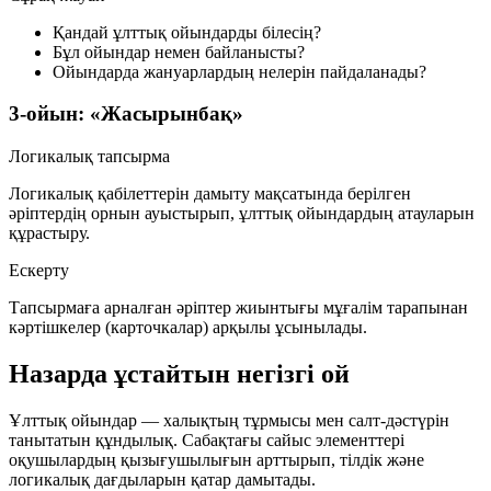
Қандай ұлттық ойындарды білесің?
Бұл ойындар немен байланысты?
Ойындарда жануарлардың нелерін пайдаланады?
3-ойын: «Жасырынбақ»
Логикалық тапсырма
Логикалық қабілеттерін дамыту мақсатында берілген
әріптердің орнын ауыстырып, ұлттық ойындардың атауларын
құрастыру.
Ескерту
Тапсырмаға арналған әріптер жиынтығы мұғалім тарапынан
кәртішкелер (карточкалар) арқылы ұсынылады.
Назарда ұстайтын негізгі ой
Ұлттық ойындар — халықтың тұрмысы мен салт-дәстүрін
танытатын құндылық. Сабақтағы сайыс элементтері
оқушылардың қызығушылығын арттырып, тілдік және
логикалық дағдыларын қатар дамытады.