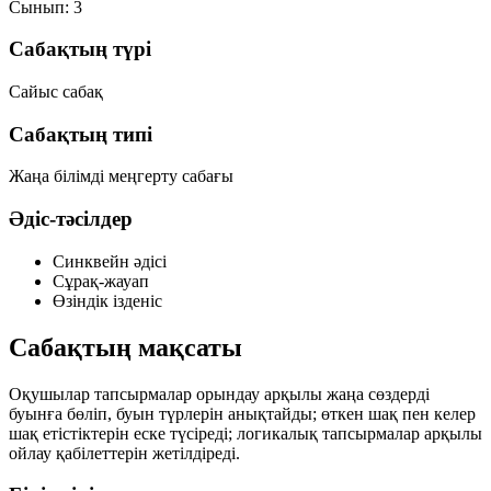
Сынып:
3
Сабақтың түрі
Сайыс сабақ
Сабақтың типі
Жаңа білімді меңгерту сабағы
Әдіс-тәсілдер
Синквейн әдісі
Сұрақ-жауап
Өзіндік ізденіс
Сабақтың мақсаты
Оқушылар тапсырмалар орындау арқылы жаңа сөздерді
буынға бөліп, буын түрлерін анықтайды; өткен шақ пен келер
шақ етістіктерін еске түсіреді; логикалық тапсырмалар арқылы
ойлау қабілеттерін жетілдіреді.