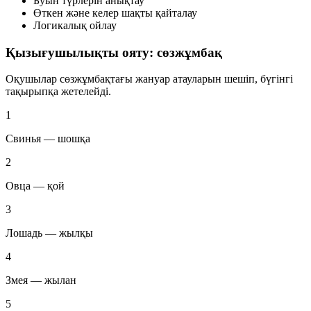
Буын түрлерін анықтау
Өткен және келер шақты қайталау
Логикалық ойлау
Қызығушылықты ояту: сөзжұмбақ
Оқушылар сөзжұмбақтағы жануар атауларын шешіп, бүгінгі
тақырыпқа жетелейді.
1
Свинья — шошқа
2
Овца — қой
3
Лошадь — жылқы
4
Змея — жылан
5