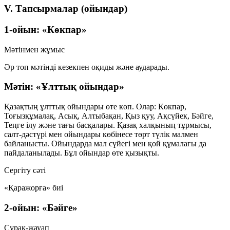
V. Тапсырмалар (ойындар)
1-ойын: «Көкпар»
Мәтінмен жұмыс
Әр топ мәтінді кезекпен оқиды және аударады.
Мәтін: «Ұлттық ойындар»
Қазақтың ұлттық ойындары өте көп. Олар: Көкпар,
Тоғызқұмалақ, Асық, Алтыбақан, Қыз қуу, Ақсүйек, Бәйге,
Теңге ілу және тағы басқалары. Қазақ халқының тұрмысы,
салт-дәстүрі мен ойындары көбінесе төрт түлік малмен
байланысты. Ойындарда мал сүйегі мен қой құмалағы да
пайдаланылады. Бұл ойындар өте қызықты.
Сергіту сәті
«Қаражорға» биі
2-ойын: «Бәйге»
Сұрақ-жауап