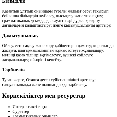
Білімділік
Қазақтың ұлттық ойындары туралы мәлімет беру; тақырып
бойынша білімдерін жүйелеу, пысықтау және тиянақтау;
грамматикалық ұғымдарды сауатты әрі дұрыс қолдану
дағдыларын қалыптастыру; пәнге қызығушылықты арттыру.
Дамытушылық
Ойлау, есте сақтау және көру қабілеттерін дамыту; қорытынды
жасауға, шығармашылықпен жұмыс істеуге жұмылдыру;
мәтінді қазақ тілінде әңгімелеуге, ауызекі сөйлеуге
дағдыландыру; ой-өрісті кеңейту.
Тәрбиелік
Туған жерге, Отанға деген сүйіспеншілікті арттыру;
салауаттылыққа және шапшаңдыққа тәрбиелеу.
Көрнекіліктер мен ресурстар
Интерактивті тақта
Суреттер
Грамматикалық ойындар